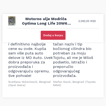
Motorno ulje Modriča
2.290,00
RSD
Optima Long Life 20W60
4L
Uporedila sam sve
Odlična usluga i
moguće online
ljubazni prodavci.
Dodaj u korpu
prodavnice auto delova
Nisam bio siguran koji je
i definitivno najbolje
tačan naziv i tip
cene su ovde. Kupila
kočionog cilindra bio
sam više puta auto
potreban za moju
delove iz MD Auto. Uvek
Tojotu, ali me je Miloš
dobra preporuka za
podsetio, istražio i
proizvođača i
preporučio
odgovarajuću opremu.
odgovarajućeg
Sve pohvale!
proizvođača.
Svetlana Večerinović, Beograd
Stefan Savić, Beograd (Toyota
(Opel Astra)
RAV4)