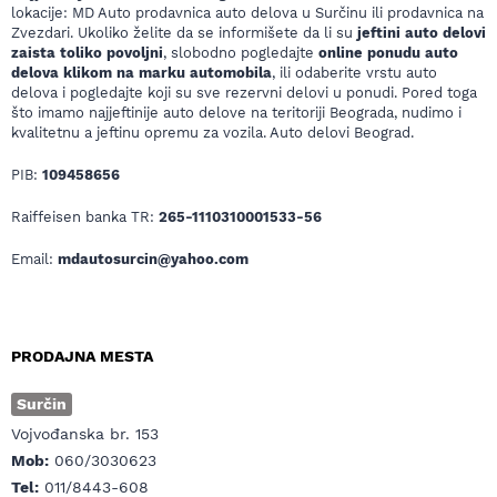
lokacije: MD Auto prodavnica auto delova u Surčinu ili prodavnica na
Zvezdari. Ukoliko želite da se informišete da li su
jeftini auto delovi
zaista toliko povoljni
, slobodno pogledajte
online ponudu auto
delova klikom na marku automobila
, ili odaberite vrstu auto
delova i pogledajte koji su sve rezervni delovi u ponudi. Pored toga
što imamo najjeftinije auto delove na teritoriji Beograda, nudimo i
kvalitetnu a jeftinu opremu za vozila. Auto delovi Beograd.
PIB:
109458656
Raiffeisen banka TR:
265-1110310001533-56
Email:
mdautosurcin@yahoo.com
PRODAJNA MESTA
Surčin
Vojvođanska br. 153
Mob:
060/3030623
Tel:
011/8443-608