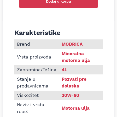
Dodaj u korpu
Karakteristike
Informacije o Motorno ulje Modriča Optima Long 
Brend
MODRICA
Mineralna
Vrsta proizvoda
motorna ulja
Zapremina/Težina
4L
Stanje u
Pozvati pre
prodavnicama
dolaska
Viskozitet
20W-60
Naziv i vrsta
Motorna ulja
robe: