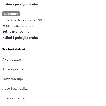
Klikni i pošalji poruku
Zvezdara
Dimitrija Tucovića br. 99
Mob:
060/3030627
Tel:
011/6405-110
Klikni i pošalji poruku
Traženi delovi
Akumulatori
Auto oprema
Motorno ulje
Auto kozmetika
Ulje za menjač