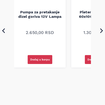
Pumpa za pretakanje
Pletenica au
a
dizel goriva 12V Lampa
60x100 unive
2.650,00
RSD
1.300,00
R
Dodaj u korpu
Dodaj u kor