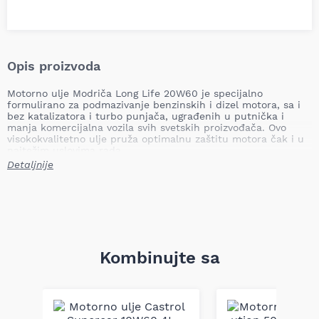
Opis proizvoda
Motorno ulje Modriča Long Life 20W60 je specijalno
formulirano za podmazivanje benzinskih i dizel motora, sa i
bez katalizatora i turbo punjača, ugrađenih u putnička i
manja komercijalna vozila svih svetskih proizvođača. Ovo
visokokvalitetno ulje pruža optimalnu zaštitu motora čak i u
najtežim uslovima rada.
Detaljnije
Zahvaljujući svojoj formulaciji, Modriča Long Life 20W60
garantuje odlično podmazivanje i smanjeno habanje motora,
što ga čini idealnim izborom za starija vozila i vozila sa
velikom pređenom kilometražom. Ovo ulje je formulirano tako
da obezbedi visoku termičku stabilnost i zaštitu motora u
ekstremnim uslovima rada, uključujući visoke temperature.
Specifikacije:
Kombinujte sa
Viscosity at 100°C
: 22.0 – 23.0 mm²/s
Viscosity Index
: min. 130
Pour Point
: max. -21°C
Flash Point
: min. 230°C