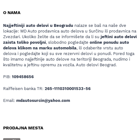
O NAMA
Najjeftiniji auto delovi u Beogradu
nalaze se baš na naše dve
lokacije: MD Auto prodavnica auto delova u Surčinu ili prodavnica na
Zvezdari. Ukoliko želite da se informišete da li su
jeftini auto delovi
zaista toliko povoljni
, slobodno pogledajte
online ponudu auto
delova klikom na marku automobila
, ili odaberite vrstu auto
delova i pogledajte koji su sve rezervni delovi u ponudi. Pored toga
što imamo najjeftinije auto delove na teritoriji Beograda, nudimo i
kvalitetnu a jeftinu opremu za vozila. Auto delovi Beograd.
PIB:
109458656
Raiffeisen banka TR:
265-1110310001533-56
Email:
mdautosurcin@yahoo.com
PRODAJNA MESTA