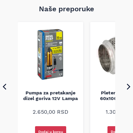
Naše preporuke
Pumpa za pretakanje
Pletenica au
a
dizel goriva 12V Lampa
60x100 unive
2.650,00
RSD
1.300,00
R
Dodaj u korpu
Dodaj u kor