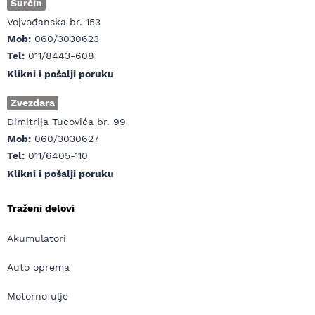
Surčin
Vojvođanska br. 153
Mob:
060/3030623
Tel:
011/8443-608
Klikni i pošalji poruku
Zvezdara
Dimitrija Tucovića br. 99
Mob:
060/3030627
Tel:
011/6405-110
Klikni i pošalji poruku
Traženi delovi
Akumulatori
Auto oprema
Motorno ulje