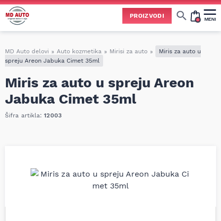
PROIZVODI
MENI
Cene svih vrsta ulja i aditiva trenutno su podložne čestim promenama
usled nestabilne situacije na tržištu i dešavanja na Bliskom istoku.
Zbog učestalih promena nabavnih cena, nije uvek moguće ažurirati cene na sajtu u realnom vremenu.
Molimo vas da pre poručivanja pozovete i proverite trenutno stanje i tačnu cenu.
MD Auto delovi
»
Auto kozmetika
»
Mirisi za auto
»
Miris za auto u
spreju Areon Jabuka Cimet 35ml
Miris za auto u spreju Areon
Jabuka Cimet 35ml
Šifra artikla:
12003