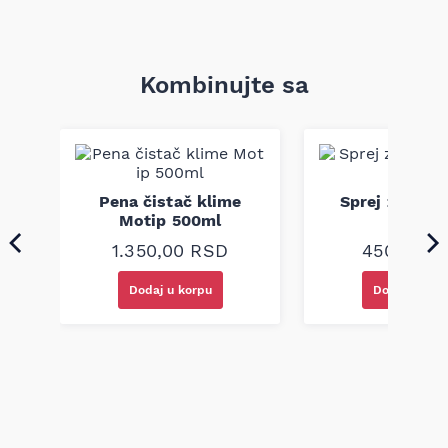
Kombinujte sa
K2
Pena čistač klime
Sprej za kokp
ove
Motip 500ml
200ml
1.350,00
RSD
450,00
R
Dodaj u korpu
Dodaj u kor