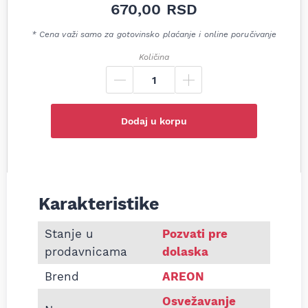
670,00
RSD
* Cena važi samo za gotovinsko plaćanje i online poručivanje
Količina
Dodaj u korpu
Karakteristike
Informacije o Miris za auto u spreju Areon Jabuk
Stanje u
Pozvati pre
prodavnicama
dolaska
Brend
AREON
Osvežavanje