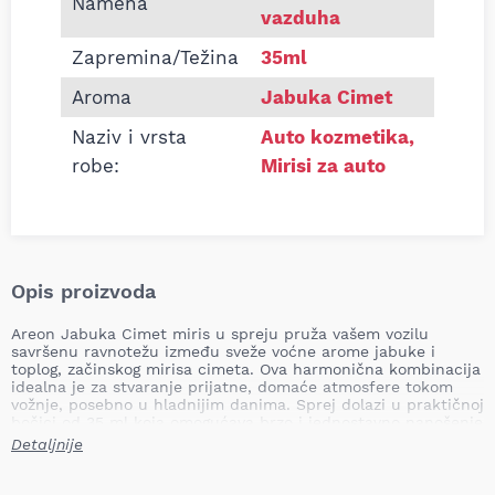
Namena
vazduha
Zapremina/Težina
35ml
Aroma
Jabuka Cimet
Naziv i vrsta
Auto kozmetika
,
robe:
Mirisi za auto
Opis proizvoda
Areon Jabuka Cimet miris u spreju pruža vašem vozilu
savršenu ravnotežu između sveže voćne arome jabuke i
toplog, začinskog mirisa cimeta. Ova harmonična kombinacija
idealna je za stvaranje prijatne, domaće atmosfere tokom
vožnje, posebno u hladnijim danima. Sprej dolazi u praktičnoj
bočici od 35 ml koja omogućava brzo i jednostavno nanošenje
mirisa na tekstilne površine automobila ili priloženu karticu.
Detaljnije
Nekoliko kratkih prskanja dovoljno je da intenzivno osveži
unutrašnjost automobila, pružajući dugotrajnu svežinu.