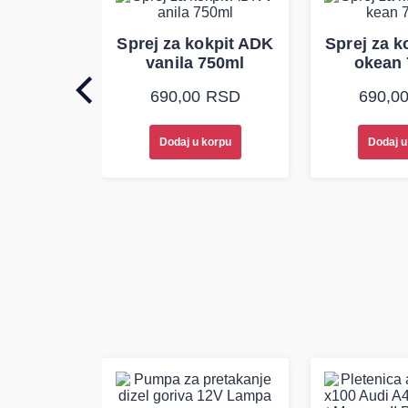
č klime
Sprej za kokpit ADK
Sprej za k
00ml
vanila 750ml
okean
0
RSD
690,00
RSD
690,0
korpu
Dodaj u korpu
Dodaj u