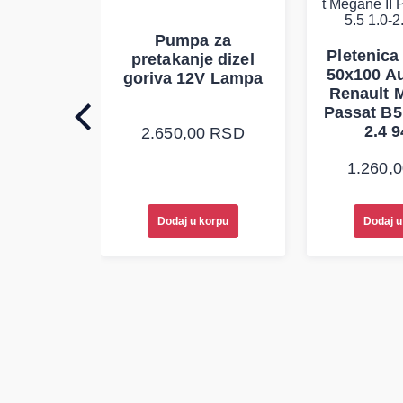
Pumpa za
auspuha
Pletenica
pretakanje dizel
verzalna
50x100 Au
goriva 12V Lampa
Renault M
Passat B5 
0
RSD
2.4 9
2.650,00
RSD
1.260,
korpu
Dodaj u korpu
Dodaj u