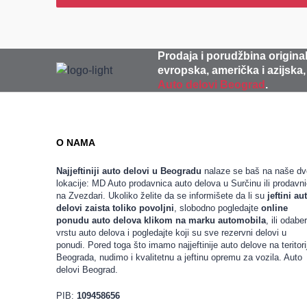
Prodaja i porudžbina original
evropska, američka i azijska,
Auto delovi Beograd
.
O NAMA
Najjeftiniji auto delovi u Beogradu
nalaze se baš na naše dv
lokacije: MD Auto prodavnica auto delova u Surčinu ili prodavn
na Zvezdari. Ukoliko želite da se informišete da li su
jeftini au
delovi zaista toliko povoljni
, slobodno pogledajte
online
ponudu auto delova klikom na marku automobila
, ili odaber
vrstu auto delova i pogledajte koji su sve rezervni delovi u
ponudi. Pored toga što imamo najjeftinije auto delove na teritorij
Beograda, nudimo i kvalitetnu a jeftinu opremu za vozila. Auto
delovi Beograd.
PIB:
109458656