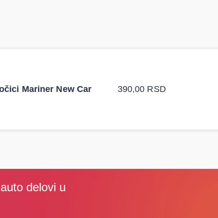
nice auto delova i definitivno
Odlična usluga i ljubaz
 puta auto delove iz MD Auto.
naziv i tip kočionog cil
i odgovarajuću opremu. Sve
podsetio, istražio i pr
bočici Mariner New Car
390,00
RSD
Stefan Savić, Beograd (Toyo
i auto delovi u