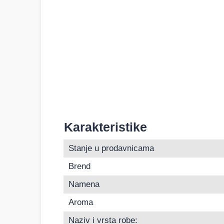
Karakteristike
Informacije o Miris za auto u bočici Mariner 
Stanje u prodavnicama
Brend
Namena
Aroma
Naziv i vrsta robe: