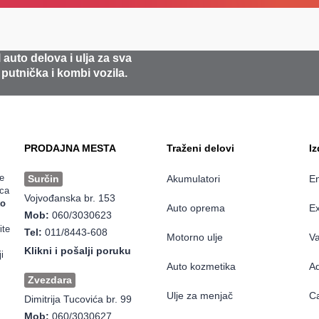
 auto delova i ulja za sva
 putnička i kombi vozila.
PRODAJNA MESTA
Traženi delovi
I
e
Surčin
Akumulatori
En
ica
Vojvođanska br. 153
to
Auto oprema
Ex
Mob:
060/3030623
ite
Tel:
011/8443-608
Motorno ulje
Va
Klikni i pošalji poruku
i
Auto kozmetika
Ad
Zvezdara
Ulje za menjač
Ca
Dimitrija Tucovića br. 99
Mob:
060/3030627