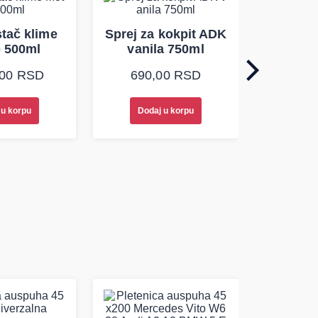
Sprej z
stač klime
Sprej za kokpit ADK
okea
p 500ml
vanila 750ml
690
,00
RSD
690,00
RSD
 u korpu
Dodaj u korpu
Doda