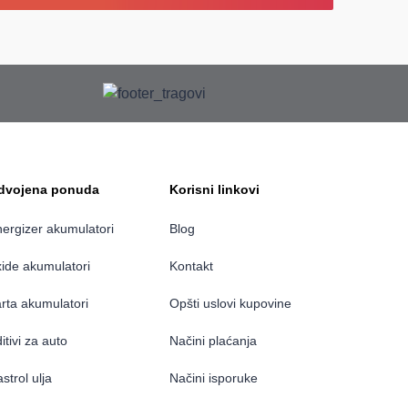
zdvojena ponuda
Korisni linkovi
ergizer akumulatori
Blog
ide akumulatori
Kontakt
rta akumulatori
Opšti uslovi kupovine
itivi za auto
Načini plaćanja
strol ulja
Načini isporuke