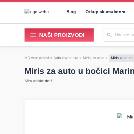
Blog
Otkup akumulatora
Unesite pojam 
NAŠI PROIZVODI
Sredstva za održavanje i popravku
MD Auto delovi
»
Auto kozmetika
»
Mirisi za auto
»
Miris za auto
Miris za auto u bočici Mar
Šifra artikla:
del3