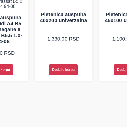
Pletenica auspuha
Pleteni
 auspuha
40x200 univerzalna
45x100 u
di A4 B5
egane II
B5.5 1.0-
1.330,00
RSD
1.100
4-08
00
RSD
 korpu
Dodaj u korpu
Dodaj