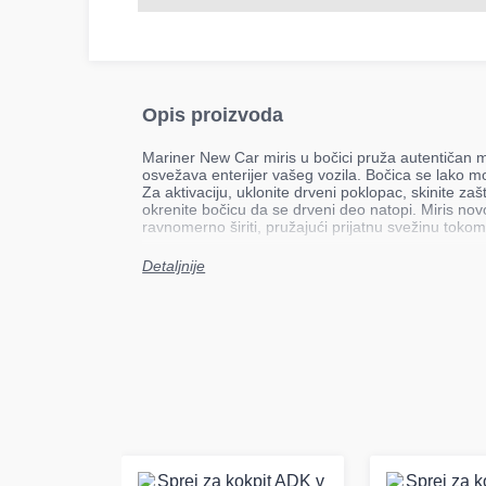
Opis proizvoda
Mariner New Car miris u bočici pruža autentičan m
osvežava enterijer vašeg vozila. Bočica se lako mon
Za aktivaciju, uklonite drveni poklopac, skinite zašt
okrenite bočicu da se drveni deo natopi. Miris n
ravnomerno širiti, pružajući prijatnu svežinu toko
Detaljnije