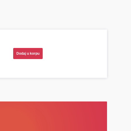
ni prodavci. Nisam bio siguran koji je tačan
indra bio potreban za moju Tojotu, ali me je Miloš
eporučio odgovarajućeg proizvođača.
Dodaj u korpu
ta RAV4)