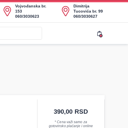
Vojvođanska br.
Dimitrija
153
Tucovića br. 99
060/3030623
060/3030627
390,00
RSD
* Cena važi samo za
gotovinsko plaćanje i online