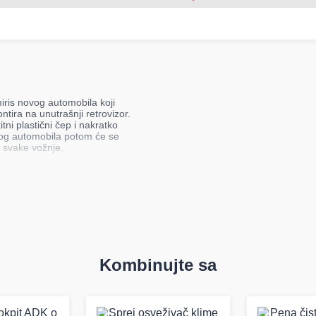
iris novog automobila koji
tira na unutrašnji retrovizor.
itni plastični čep i nakratko
ovog automobila potom će se
m svake vožnje.
Kombinujte sa