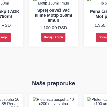
Sprej osveživač
okpit ADK
Pena či
klime Motip 150ml
 750ml
Moti
limun
0
RSD
1.350
1.100,00
RSD
 korpu
Dodaj u korpu
Dodaj
Naše preporuke