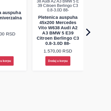
ca auspuha
Pleten
Pletenica auspuha
niverzalna
60x100 
45x200 Mercedes
Vito W638 Audi A2
A3 BMW 5 E39
,00
RSD
1.30
Citroen Berlingo C3
0.8-3.0D 88-
1.570,00
RSD
 u korpu
Dodaj u korpu
Doda