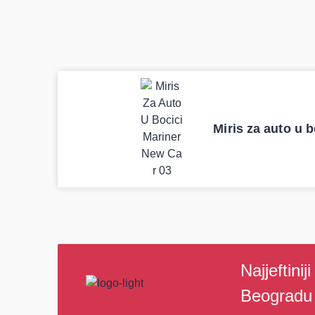
Uporedila sam sve moguće online prodav
najbolje cene su ovde. Kupila sam više
Uvek dobra preporuka za proizvođača 
Miris za auto u 
pohvale!
Svetlana Večerinović, Beograd (Opel Astra)
Najjeftinij
Beogradu