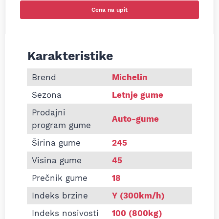
Cena na upit
Karakteristike
Informacije o MICHELIN 245/45 R18 PRIMACY 3 10
Brend
Michelin
Sezona
Letnje gume
Prodajni
Auto-gume
program gume
Širina gume
245
Visina gume
45
Prečnik gume
18
Indeks brzine
Y (300km/h)
Indeks nosivosti
100 (800kg)