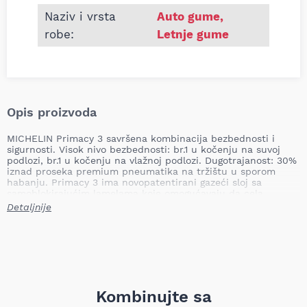
Naziv i vrsta
Auto gume
,
robe:
Letnje gume
Opis proizvoda
MICHELIN Primacy 3 savršena kombinacija bezbednosti i
sigurnosti. Visok nivo bezbednosti: br.1 u kočenju na suvoj
podlozi, br.1 u kočenju na vlažnoj podlozi. Dugotrajanost: 30%
iznad proseka premium pneumatika na tržištu u sporom
habanju. Primacy 3 ima novopatentirani gazeći sloj sa
samoblokirajućim lamelama koje omogućavaju da cela
površina pneumatika bude u dodiru sa putem.
Detaljnije
Novopatentirana guma gazećeg sloja MICHELIN PRIMACY 3
pneumatika omogućava optimalno prianjanje u svim uslovima
vožnje.
Kombinujte sa