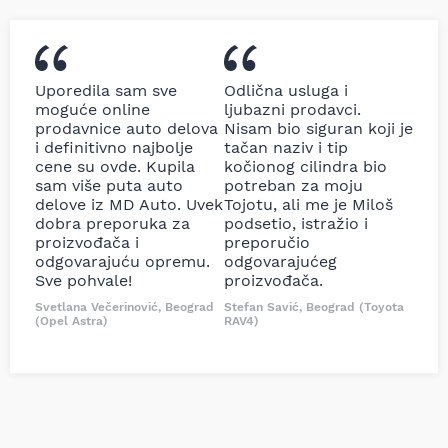
Uporedila sam sve
Odlična usluga i
moguće online
ljubazni prodavci.
prodavnice auto delova
Nisam bio siguran koji je
i definitivno najbolje
tačan naziv i tip
cene su ovde. Kupila
kočionog cilindra bio
sam više puta auto
potreban za moju
delove iz MD Auto. Uvek
Tojotu, ali me je Miloš
dobra preporuka za
podsetio, istražio i
proizvođača i
preporučio
odgovarajuću opremu.
odgovarajućeg
Sve pohvale!
proizvođača.
Svetlana Večerinović, Beograd
Stefan Savić, Beograd (Toyota
(Opel Astra)
RAV4)