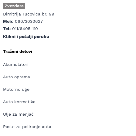
Zvezdara
Dimitrija Tucovića br. 99
Mob:
060/3030627
Tel:
011/6405-110
Klikni i pošalji poruku
Traženi delovi
Akumulatori
Auto oprema
Motorno ulje
Auto kozmetika
Ulje za menjač
Paste za poliranje auta