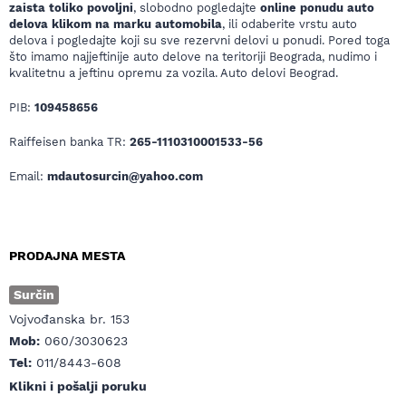
zaista toliko povoljni
, slobodno pogledajte
online ponudu auto
delova klikom na marku automobila
, ili odaberite vrstu auto
delova i pogledajte koji su sve rezervni delovi u ponudi. Pored toga
što imamo najjeftinije auto delove na teritoriji Beograda, nudimo i
kvalitetnu a jeftinu opremu za vozila. Auto delovi Beograd.
PIB:
109458656
Raiffeisen banka TR:
265-1110310001533-56
Email:
mdautosurcin@yahoo.com
PRODAJNA MESTA
Surčin
Vojvođanska br. 153
Mob:
060/3030623
Tel:
011/8443-608
Klikni i pošalji poruku