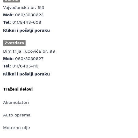
Vojvođanska br. 153
Mob:
060/3030623
Tel:
011/8443-608
Klikni i pošalji poruku
Zvezdara
Dimitrija Tucovića br. 99
Mob:
060/3030627
Tel:
011/6405-110
Klikni i pošalji poruku
Traženi delovi
Akumulatori
Auto oprema
Motorno ulje