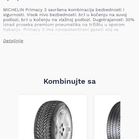
MICHELIN Primacy 3 savršena kombinacija bezbednosti i
sigurnosti. Visok nivo bezbednosti: br.1 u kočenju na suvoj
podlozi, br.1 u kočenju na vlažnoj podlozi. Dugotrajanost: 30%
iznad proseka premium pneumatika na tržištu u sporom
habanju. Primacy 3 ima novopatentirani gazeći sloj sa
samoblokirajućim lamelama koje omogućavaju da cela
površina pneumatika bude u dodiru sa putem.
Detaljnije
Novopatentirana guma gazećeg sloja MICHELIN PRIMACY 3
pneumatika omogućava optimalno prianjanje u svim uslovima
vožnje.
Kombinujte sa