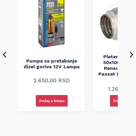
Pletenica au
Pumpa za pretakanje
50x100 Audi 
a
dizel goriva 12V Lampa
Renault Mega
Passat B5 B5.5 
94-08
2.650,00
RSD
1.260,00
R
Dodaj u korpu
Dodaj u kor