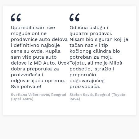
Uporedila sam sve
Odlična usluga i
moguće online
ljubazni prodavci.
prodavnice auto delova
Nisam bio siguran koji je
i definitivno najbolje
tačan naziv i tip
cene su ovde. Kupila
kočionog cilindra bio
sam više puta auto
potreban za moju
delove iz MD Auto. Uvek
Tojotu, ali me je Miloš
dobra preporuka za
podsetio, istražio i
proizvođača i
preporučio
odgovarajuću opremu.
odgovarajućeg
Sve pohvale!
proizvođača.
Svetlana Večerinović, Beograd
Stefan Savić, Beograd (Toyota
(Opel Astra)
RAV4)