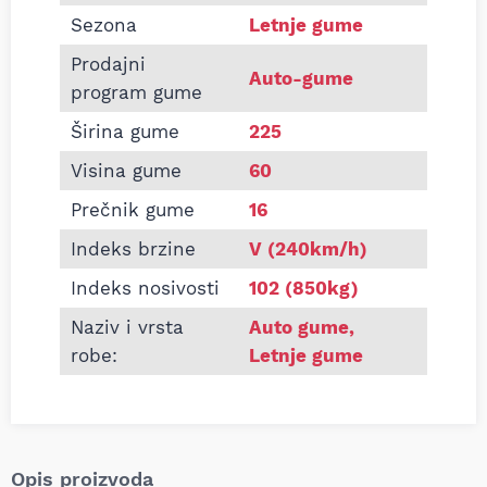
Sezona
Letnje gume
Prodajni
Auto-gume
program gume
Širina gume
225
Visina gume
60
Prečnik gume
16
Indeks brzine
V (240km/h)
Indeks nosivosti
102 (850kg)
Naziv i vrsta
Auto gume
,
robe:
Letnje gume
Opis proizvoda