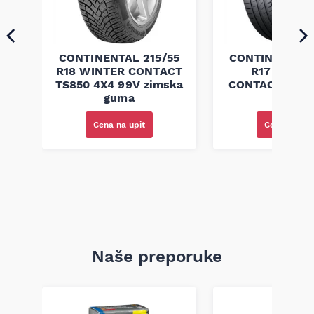
70
CONTINENTAL 215/55
CONTINENTAL 
CT
R18 WINTER CONTACT
R17 PREM
ska
TS850 4X4 99V zimska
CONTACT 6 91Y
guma
guma
Cena na upit
Cena na upi
Naše preporuke