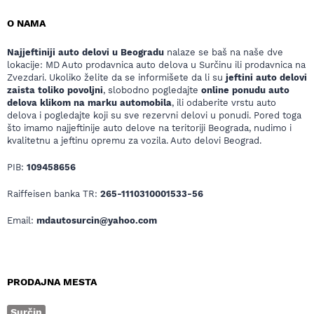
O NAMA
Najjeftiniji auto delovi u Beogradu
nalaze se baš na naše dve
lokacije: MD Auto prodavnica auto delova u Surčinu ili prodavnica na
Zvezdari. Ukoliko želite da se informišete da li su
jeftini auto delovi
zaista toliko povoljni
, slobodno pogledajte
online ponudu auto
delova klikom na marku automobila
, ili odaberite vrstu auto
delova i pogledajte koji su sve rezervni delovi u ponudi. Pored toga
što imamo najjeftinije auto delove na teritoriji Beograda, nudimo i
kvalitetnu a jeftinu opremu za vozila. Auto delovi Beograd.
PIB:
109458656
Raiffeisen banka TR:
265-1110310001533-56
Email:
mdautosurcin@yahoo.com
PRODAJNA MESTA
Surčin