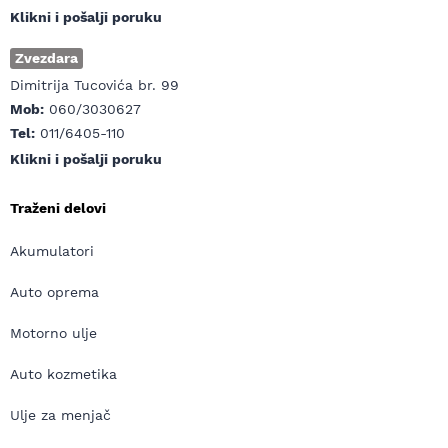
Klikni i pošalji poruku
Zvezdara
Dimitrija Tucovića br. 99
Mob:
060/3030627
Tel:
011/6405-110
Klikni i pošalji poruku
Traženi delovi
Akumulatori
Auto oprema
Motorno ulje
Auto kozmetika
Ulje za menjač