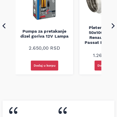
a
Pletenica au
Pumpa za pretakanje
50x100 Audi 
dizel goriva 12V Lampa
Renault Mega
Passat B5 B5.5 
94-08
2.650,00
RSD
1.260,00
R
Dodaj u korpu
Dodaj u kor