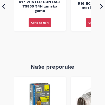
R17 WINTER CONTACT
R16 ECO CONT
ja
TS850 94H zimska
95H letnja 
guma
Cena na upi
Cena na upit
Naše preporuke