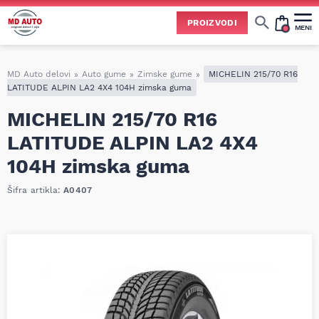
PROIZVODI
MENI
Cene svih vrsta ulja i aditiva trenutno su podložne čestim promenama
usled nestabilne situacije na tržištu i dešavanja na Bliskom istoku.
Zbog učestalih promena nabavnih cena, nije uvek moguće ažurirati cene na sajtu u realnom vremenu.
Molimo vas da pre poručivanja pozovete i proverite trenutno stanje i tačnu cenu.
MD Auto delovi
»
Auto gume
»
Zimske gume
»
MICHELIN 215/70 R16
LATITUDE ALPIN LA2 4X4 104H zimska guma
MICHELIN 215/70 R16
LATITUDE ALPIN LA2 4X4
104H zimska guma
Šifra artikla:
A0407