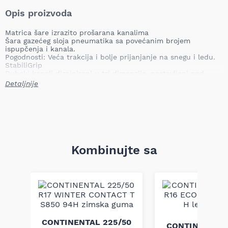
Opis proizvoda
Matrica šare izrazito prošarana kanalima
Šara gazećeg sloja pneumatika sa povećanim brojem
ispupčenja i kanala.
Pogodnosti: Veća trakcija i bolje prijanjanje na snegu i ledu.
StabiliGrip
Duboki kanali dizajnirani u tri dimenzije, postavljeni pod
promenljivim uglovima omogućavaju:
Detaljnije
• više ispupčenja za bolju trakciju,
• razbijanje vodenog filma, pri čemu je pneumatik ponovo na
suvom tlu,
• povećanu krutost u gumenim blokovima.
Kombinujte sa
40
CONTINENTAL 225/50
CONTINENTAL 