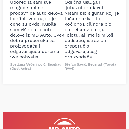
Uporedila sam sve
Odlična usluga i
moguće online
ljubazni prodavci.
prodavnice auto delova
Nisam bio siguran koji je
i definitivno najbolje
tačan naziv i tip
cene su ovde. Kupila
kočionog cilindra bio
sam više puta auto
potreban za moju
delove iz MD Auto. Uvek
Tojotu, ali me je Miloš
dobra preporuka za
podsetio, istražio i
proizvođača i
preporučio
odgovarajuću opremu.
odgovarajućeg
Sve pohvale!
proizvođača.
Svetlana Večerinović, Beograd
Stefan Savić, Beograd (Toyota
(Opel Astra)
RAV4)