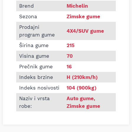
Informacije o MICHELIN 215/70 R16 LATITUDE AL
Brend
Michelin
Sezona
Zimske gume
Prodajni
4X4/SUV gume
program gume
Širina gume
215
Visina gume
70
Prečnik gume
16
Indeks brzine
H (210km/h)
Indeks nosivosti
104 (900kg)
Naziv i vrsta
Auto gume
,
robe:
Zimske gume