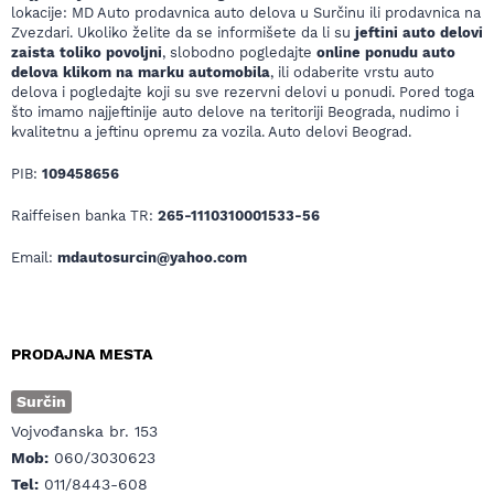
lokacije: MD Auto prodavnica auto delova u Surčinu ili prodavnica na
Zvezdari. Ukoliko želite da se informišete da li su
jeftini auto delovi
zaista toliko povoljni
, slobodno pogledajte
online ponudu auto
delova klikom na marku automobila
, ili odaberite vrstu auto
delova i pogledajte koji su sve rezervni delovi u ponudi. Pored toga
što imamo najjeftinije auto delove na teritoriji Beograda, nudimo i
kvalitetnu a jeftinu opremu za vozila. Auto delovi Beograd.
PIB:
109458656
Raiffeisen banka TR:
265-1110310001533-56
Email:
mdautosurcin@yahoo.com
PRODAJNA MESTA
Surčin
Vojvođanska br. 153
Mob:
060/3030623
Tel:
011/8443-608