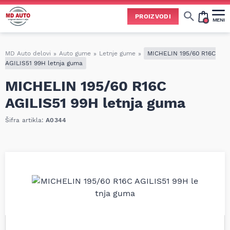
PROIZVODI
MENI
Cene svih vrsta ulja i aditiva trenutno su podložne čestim promenama
usled nestabilne situacije na tržištu i dešavanja na Bliskom istoku.
Zbog učestalih promena nabavnih cena, nije uvek moguće ažurirati cene na sajtu u realnom vremenu.
Molimo vas da pre poručivanja pozovete i proverite trenutno stanje i tačnu cenu.
MD Auto delovi
»
Auto gume
»
Letnje gume
»
MICHELIN 195/60 R16C
AGILIS51 99H letnja guma
MICHELIN 195/60 R16C
AGILIS51 99H letnja guma
Šifra artikla:
A0344