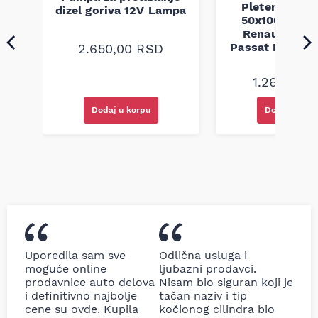
Pletenica au
a
dizel goriva 12V Lampa
50x100 Audi 
Renault Mega
Passat B5 B5.5 
2.650,00
RSD
94-08
1.260,00
R
Dodaj u korpu
Dodaj u kor
Uporedila sam sve
Odlična usluga i
moguće online
ljubazni prodavci.
prodavnice auto delova
Nisam bio siguran koji je
i definitivno najbolje
tačan naziv i tip
cene su ovde. Kupila
kočionog cilindra bio