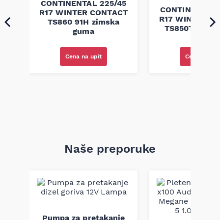
CONTINENTAL 225/45
60
CONTINENTAL 
R17 WINTER CONTACT
CT
R17 WINTER C
TS860 91H zimska
a
TS850T 98H z
guma
guma
Cena na upit
Cena na upi
Naše preporuke
Pumpa za pretakanje