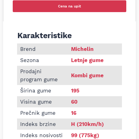
Cena na upit
Karakteristike
Informacije o MICHELIN 195/60 R16C AGILIS51 99H
Brend
Michelin
Sezona
Letnje gume
Prodajni
Kombi gume
program gume
Širina gume
195
Visina gume
60
Prečnik gume
16
Indeks brzine
H (210km/h)
Indeks nosivosti
99 (775kg)