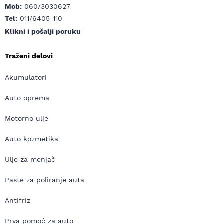
Mob:
060/3030627
Tel:
011/6405-110
Klikni i pošalji poruku
Traženi delovi
Akumulatori
Auto oprema
Motorno ulje
Auto kozmetika
Ulje za menjač
Paste za poliranje auta
Antifriz
Prva pomoć za auto