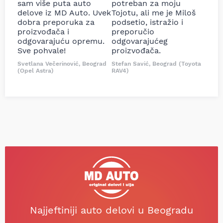
sam više puta auto
potreban za moju
delove iz MD Auto. Uvek
Tojotu, ali me je Miloš
dobra preporuka za
podsetio, istražio i
proizvođača i
preporučio
odgovarajuću opremu.
odgovarajućeg
Sve pohvale!
proizvođača.
Svetlana Večerinović, Beograd
Stefan Savić, Beograd (Toyota
(Opel Astra)
RAV4)
Najjeftiniji auto delovi u Beogradu