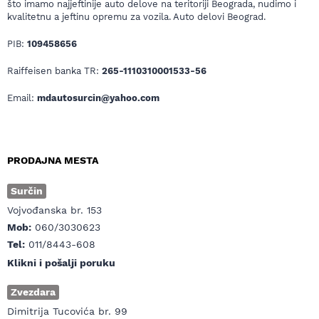
što imamo najjeftinije auto delove na teritoriji Beograda, nudimo i
kvalitetnu a jeftinu opremu za vozila. Auto delovi Beograd.
PIB:
109458656
Raiffeisen banka TR:
265-1110310001533-56
Email:
mdautosurcin@yahoo.com
PRODAJNA MESTA
Surčin
Vojvođanska br. 153
Mob:
060/3030623
Tel:
011/8443-608
Klikni i pošalji poruku
Zvezdara
Dimitrija Tucovića br. 99