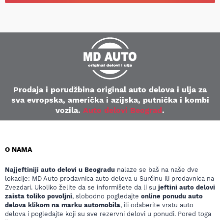
Prodaja i porudžbina original auto delova i ulja za
sva evropska, američka i azijska, putnička i kombi
vozila.
Auto delovi Beograd
.
O NAMA
Najjeftiniji auto delovi u Beogradu
nalaze se baš na naše dve
lokacije: MD Auto prodavnica auto delova u Surčinu ili prodavnica na
Zvezdari. Ukoliko želite da se informišete da li su
jeftini auto delovi
zaista toliko povoljni
, slobodno pogledajte
online ponudu auto
delova klikom na marku automobila
, ili odaberite vrstu auto
delova i pogledajte koji su sve rezervni delovi u ponudi. Pored toga