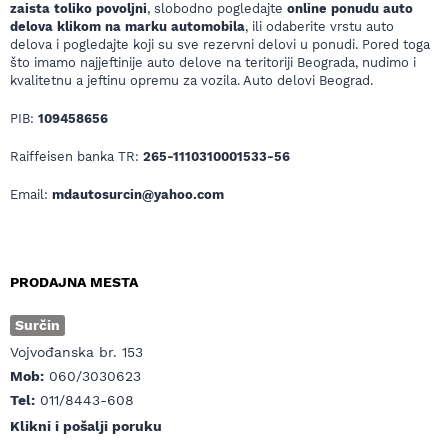
zaista toliko povoljni
, slobodno pogledajte
online ponudu auto
delova klikom na marku automobila
, ili odaberite vrstu auto
delova i pogledajte koji su sve rezervni delovi u ponudi. Pored toga
što imamo najjeftinije auto delove na teritoriji Beograda, nudimo i
kvalitetnu a jeftinu opremu za vozila. Auto delovi Beograd.
PIB:
109458656
Raiffeisen banka TR:
265-1110310001533-56
Email:
mdautosurcin@yahoo.com
PRODAJNA MESTA
Surčin
Vojvođanska br. 153
Mob:
060/3030623
Tel:
011/8443-608
Klikni i pošalji poruku