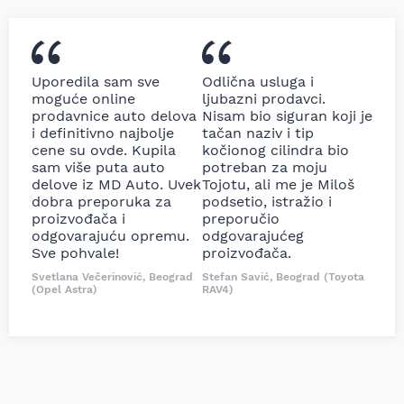
Uporedila sam sve
Odlična usluga i
moguće online
ljubazni prodavci.
prodavnice auto delova
Nisam bio siguran koji je
i definitivno najbolje
tačan naziv i tip
cene su ovde. Kupila
kočionog cilindra bio
sam više puta auto
potreban za moju
delove iz MD Auto. Uvek
Tojotu, ali me je Miloš
dobra preporuka za
podsetio, istražio i
proizvođača i
preporučio
odgovarajuću opremu.
odgovarajućeg
Sve pohvale!
proizvođača.
Svetlana Večerinović, Beograd
Stefan Savić, Beograd (Toyota
(Opel Astra)
RAV4)