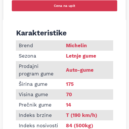
Cena na upit
Karakteristike
Informacije o MICHELIN 175/70 R14 ENERGY SAVE
Brend
Michelin
Sezona
Letnje gume
Prodajni
Auto-gume
program gume
Širina gume
175
Visina gume
70
Prečnik gume
14
Indeks brzine
T (190 km/h)
Indeks nosivosti
84 (500kg)