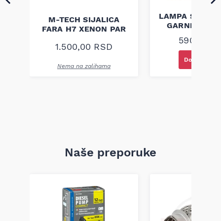
ODE
LAMPA SIJALIC
M-TECH SIJALICA
5W
GARNITURA 
FARA H7 XENON PAR
590,00
R
1.500,00
RSD
Dodaj u kor
Nema na zalihama
Naše preporuke