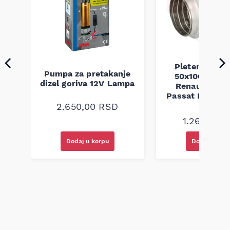
Pletenica au
Pumpa za pretakanje
50x100 Audi 
a
dizel goriva 12V Lampa
Renault Mega
Passat B5 B5.5 
94-08
2.650,00
RSD
1.260,00
R
Dodaj u korpu
Dodaj u kor