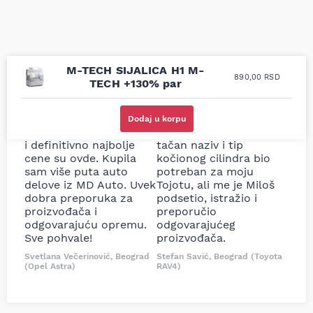
M-TECH SIJALICA H1 M-
890,00
RSD
TECH +130% par
Uporedila sam sve
Odlična usluga i
moguće online
ljubazni prodavci.
Dodaj u korpu
prodavnice auto delova
Nisam bio siguran koji je
i definitivno najbolje
tačan naziv i tip
cene su ovde. Kupila
kočionog cilindra bio
sam više puta auto
potreban za moju
delove iz MD Auto. Uvek
Tojotu, ali me je Miloš
dobra preporuka za
podsetio, istražio i
proizvođača i
preporučio
odgovarajuću opremu.
odgovarajućeg
Sve pohvale!
proizvođača.
Svetlana Večerinović, Beograd
Stefan Savić, Beograd (Toyota
(Opel Astra)
RAV4)