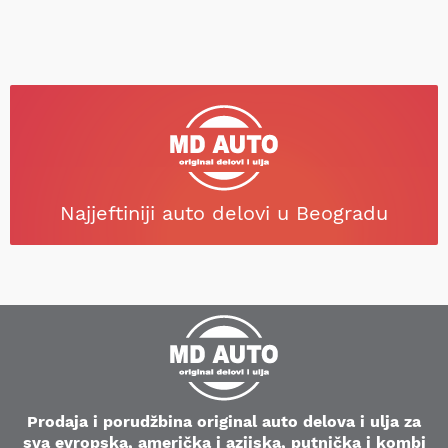
Najjeftiniji auto delovi u Beogradu
Prodaja i porudžbina original auto delova i ulja za
sva evropska, američka i azijska, putnička i kombi