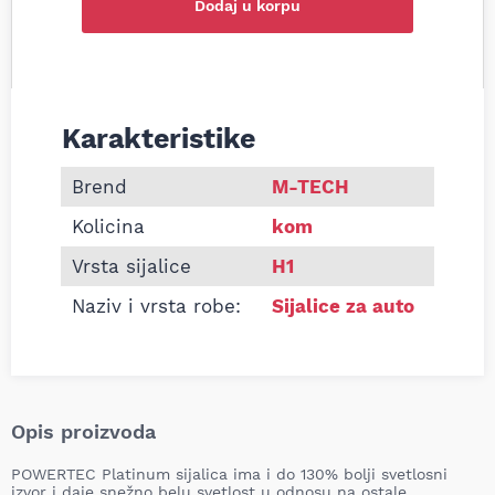
Dodaj u korpu
Karakteristike
Informacije o M-TECH SIJALICA H1 M-TECH +130%
Brend
M-TECH
Kolicina
kom
Vrsta sijalice
H1
Naziv i vrsta robe:
Sijalice za auto
Opis proizvoda
POWERTEC Platinum sijalica ima i do 130% bolji svetlosni
izvor i daje snežno belu svetlost u odnosu na ostale