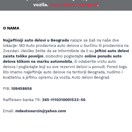
vozila.
Auto delovi Beograd
.
O NAMA
Najjeftiniji auto delovi u Beogradu
nalaze se baš na naše dve
lokacije: MD Auto prodavnica auto delova u Surčinu ili prodavnica na
Zvezdari. Ukoliko želite da se informišete da li su
jeftini auto delovi
zaista toliko povoljni
, slobodno pogledajte
online ponudu auto
delova klikom na marku automobila
, ili odaberite vrstu auto
delova i pogledajte koji su sve rezervni delovi u ponudi. Pored toga
što imamo najjeftinije auto delove na teritoriji Beograda, nudimo i
kvalitetnu a jeftinu opremu za vozila. Auto delovi Beograd.
PIB:
109458656
Raiffeisen banka TR:
265-1110310001533-56
Email:
mdautosurcin@yahoo.com