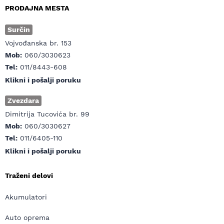
PRODAJNA MESTA
Surčin
Vojvođanska br. 153
Mob:
060/3030623
Tel:
011/8443-608
Klikni i pošalji poruku
Zvezdara
Dimitrija Tucovića br. 99
Mob:
060/3030627
Tel:
011/6405-110
Klikni i pošalji poruku
Traženi delovi
Akumulatori
Auto oprema