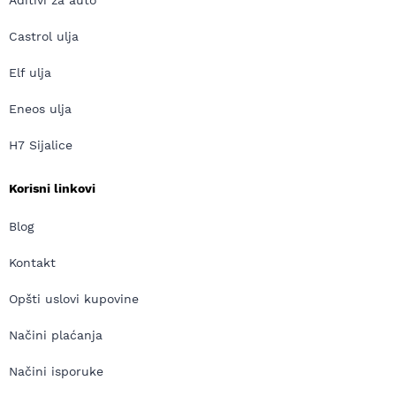
Aditivi za auto
Castrol ulja
Elf ulja
Eneos ulja
H7 Sijalice
Korisni linkovi
Blog
Kontakt
Opšti uslovi kupovine
Načini plaćanja
Načini isporuke