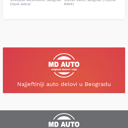
Svetlana Večerinović, Beograd
Stefan Savić, Beograd (Toyota
(Opel Astra)
RAV4)
Najjeftiniji auto delovi u Beogradu