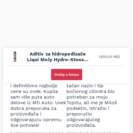
Aditiv za hidropodizače
1.800,00
RSD
Liqui Moly Hydro-Stossel
300ml
Uporedila sam sve
Odlična usluga i
moguće online
ljubazni prodavci.
Dodaj u korpu
prodavnice auto delova
Nisam bio siguran koji je
i definitivno najbolje
tačan naziv i tip
cene su ovde. Kupila
kočionog cilindra bio
sam više puta auto
potreban za moju
delove iz MD Auto. Uvek
Tojotu, ali me je Miloš
dobra preporuka za
podsetio, istražio i
proizvođača i
preporučio
odgovarajuću opremu.
odgovarajućeg
Sve pohvale!
proizvođača.