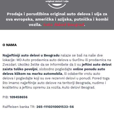
Prodaja i porudžbina original auto delova i ulja za
sva evropska, američka i azijska, putnička i kombi
vozila.
Auto delovi Beograd
.
O NAMA
Najjeftiniji auto delovi u Beogradu
nalaze se baš na naše dve
lokacije: MD Auto prodavnica auto delova u Surčinu ili prodavnica na
Zvezdari. Ukoliko želite da se informišete da li su
jeftini auto delovi
zaista toliko povoljni
, slobodno pogledajte
online ponudu auto
delova klikom na marku automobila
, ili odaberite vrstu auto
delova i pogledajte koji su sve rezervni delovi u ponudi. Pored toga
što imamo najjeftinije auto delove na teritoriji Beograda, nudimo i
kvalitetnu a jeftinu opremu za vozila. Auto delovi Beograd.
PIB:
109458656
Raiffeisen banka TR:
265-1110310001533-56