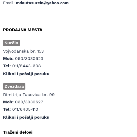
Email:
mdautosurcin@yahoo.com
PRODAJNA MESTA
Surčin
Vojvođanska br. 153
Mob:
060/3030623
Tel:
011/8443-608
Klikni i pošalji poruku
Zvezdara
Dimitrija Tucovića br. 99
Mob:
060/3030627
Tel:
011/6405-110
Klikni i pošalji poruku
Traženi delovi