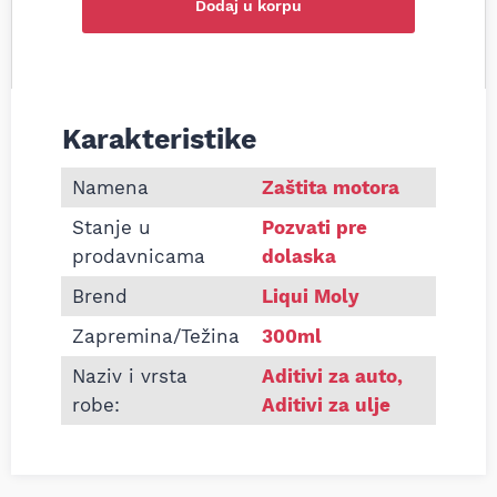
Dodaj u korpu
Karakteristike
Informacije o Aditiv za hidropodizače Liqui Moly 
Namena
Zaštita motora
Stanje u
Pozvati pre
prodavnicama
dolaska
Brend
Liqui Moly
Zapremina/Težina
300ml
Naziv i vrsta
Aditivi za auto
,
robe:
Aditivi za ulje