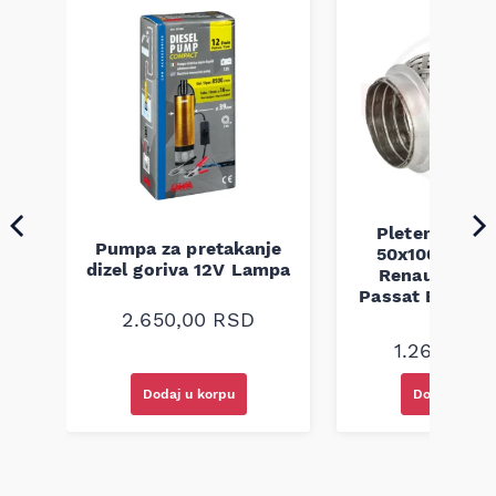
Pletenica au
Pumpa za pretakanje
50x100 Audi 
a
dizel goriva 12V Lampa
Renault Mega
Passat B5 B5.5 
94-08
2.650,00
RSD
1.260,00
R
Dodaj u korpu
Dodaj u kor