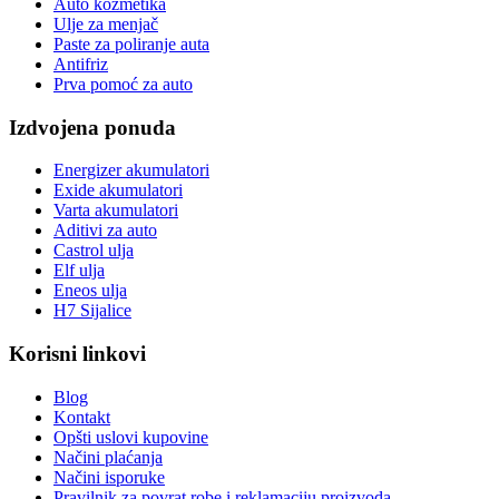
Auto kozmetika
Ulje za menjač
Paste za poliranje auta
Antifriz
Prva pomoć za auto
Izdvojena ponuda
Energizer akumulatori
Exide akumulatori
Varta akumulatori
Aditivi za auto
Castrol ulja
Elf ulja
Eneos ulja
H7 Sijalice
Korisni linkovi
Blog
Kontakt
Opšti uslovi kupovine
Načini plaćanja
Načini isporuke
Pravilnik za povrat robe i reklamaciju proizvoda