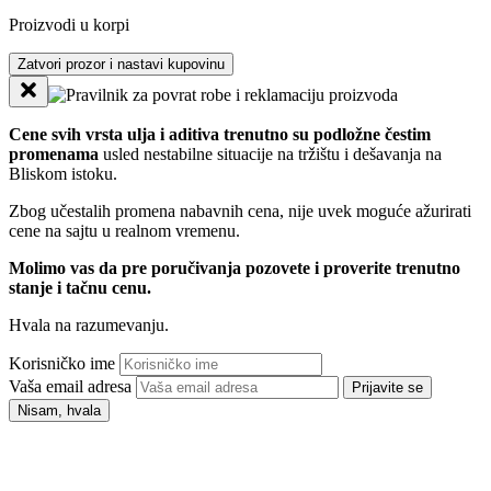
Proizvodi u korpi
Zatvori prozor i nastavi kupovinu
Cene svih vrsta ulja i aditiva trenutno su podložne čestim
promenama
usled nestabilne situacije na tržištu i dešavanja na
Bliskom istoku.
Zbog učestalih promena nabavnih cena, nije uvek moguće ažurirati
cene na sajtu u realnom vremenu.
Molimo vas da pre poručivanja pozovete i proverite trenutno
stanje i tačnu cenu.
Hvala na razumevanju.
Korisničko ime
Vaša email adresa
Prijavite se
Nisam, hvala