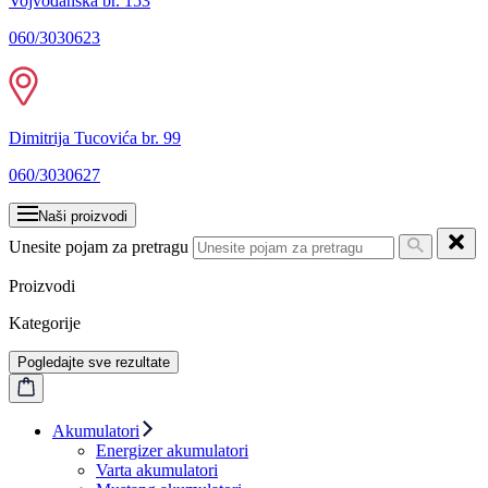
Vojvođanska br. 153
060/3030623
Dimitrija Tucovića br. 99
060/3030627
Naši proizvodi
Unesite pojam za pretragu
Proizvodi
Kategorije
Pogledajte sve rezultate
Akumulatori
Energizer akumulatori
Varta akumulatori