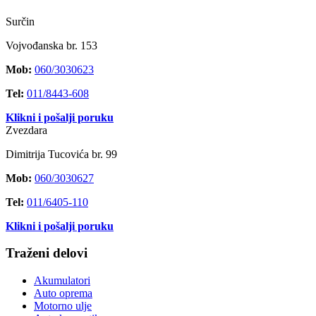
Surčin
Vojvođanska br. 153
Mob:
060/3030623
Tel:
011/8443-608
Klikni i pošalji poruku
Zvezdara
Dimitrija Tucovića br. 99
Mob:
060/3030627
Tel:
011/6405-110
Klikni i pošalji poruku
Traženi delovi
Akumulatori
Auto oprema
Motorno ulje