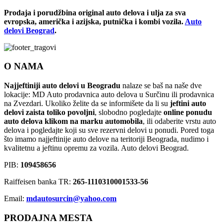
Prodaja i porudžbina original auto delova i ulja za sva
evropska, američka i azijska, putnička i kombi vozila.
Auto
delovi Beograd
.
O NAMA
Najjeftiniji auto delovi u Beogradu
nalaze se baš na naše dve
lokacije: MD Auto prodavnica auto delova u Surčinu ili prodavnica
na Zvezdari. Ukoliko želite da se informišete da li su
jeftini auto
delovi zaista toliko povoljni
, slobodno pogledajte
online ponudu
auto delova klikom na marku automobila
, ili odaberite vrstu auto
delova i pogledajte koji su sve rezervni delovi u ponudi. Pored toga
što imamo najjeftinije auto delove na teritoriji Beograda, nudimo i
kvalitetnu a jeftinu opremu za vozila. Auto delovi Beograd.
PIB:
109458656
Raiffeisen banka TR:
265-1110310001533-56
Email:
mdautosurcin@yahoo.com
PRODAJNA MESTA