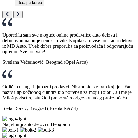
Dodaj u korpu
Uporedila sam sve moguće online prodavnice auto delova i
definitivno najbolje cene su ovde. Kupila sam više puta auto delove
iz MD Auto. Uvek dobra preporuka za proizvođača i odgovarajuću
opremu. Sve pohvale!
Svetlana Večerinović, Beograd (Opel Astra)
Odlična usluga i ljubazni prodavci. Nisam bio siguran koji je tačan
naziv i tip kočionog cilindra bio potreban za moju Tojotu, ali me je
Miloš podsetio, istražio i preporučio odgovarajućeg proizvođača.
Stefan Savić, Beograd (Toyota RAV4)
Najjeftiniji auto delovi u Beogradu