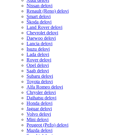
Audi delovi
Nissan delovi
Renault (Reno) delovi
Smart delovi
Škoda delovi
Land Rover delovi
Chevrolet delovi
Daewoo delovi
Lancia delovi
Isuzu delovi
Lada delovi
Rover delovi
Opel delovi
Saab delovi
Subaru delovi
Toyota delovi
Alfa Romeo delovi
Chrysler delovi
Daihatsu delovi
Honda delovi
Jaguar delovi
Volvo delovi
Mini delovi
Peugeot (Pežo) delovi
Mazda delovi