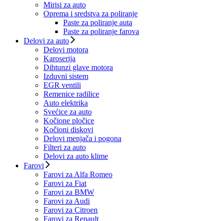
Mirisi za auto
Oprema i sredstva za poliranje
Paste za poliranje auta
Paste za poliranje farova
Delovi za auto
Delovi motora
Karoserija
Dihtunzi glave motora
Izduvni sistem
EGR ventili
Remenice radilice
Auto elektrika
Svećice za auto
Kočione pločice
Kočioni diskovi
Delovi menjača i pogona
Filteri za auto
Delovi za auto klime
Farovi
Farovi za Alfa Romeo
Farovi za Fiat
Farovi za BMW
Farovi za Audi
Farovi za Citroen
Farovi za Renault