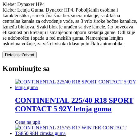
Kleber Dynaxer HP4
Kleber Letnja Guma, Dynaxer HP4, Poboljšanih osobina i
karakteristika , simetrična šara bez smera rotacije, sa 4 kišna
centralna kanala za odvođenje vode, sa 3 vrlo široke bočne kanalice,
između blokova. Svaki blok je urađen sa dve lamele, što povećava
efikasnost pri kretanju i smanjenom otporu kretanja gume. Odlikuje
se udobnošću i spada u red mekših guma. Namenjena letnjim
uslovima vožnje, za višu i visoku klasu putničkih automobila.
Detaljnije
Zatvori
Kombinujte sa
CONTINENTAL 225/40 R18 SPORT
CONTACT 5 92Y letnja guma
Cena na upit