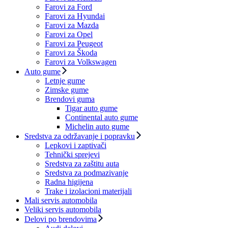
Farovi za Ford
Farovi za Hyundai
Farovi za Mazda
Farovi za Opel
Farovi za Peugeot
Farovi za Škoda
Farovi za Volkswagen
Auto gume
Letnje gume
Zimske gume
Brendovi guma
Tigar auto gume
Continental auto gume
Michelin auto gume
Sredstva za održavanje i popravku
Lepkovi i zaptivači
Tehnički sprejevi
Sredstva za zaštitu auta
Sredstva za podmazivanje
Radna higijena
Trake i izolacioni materijali
Mali servis automobila
Veliki servis automobila
Delovi po brendovima