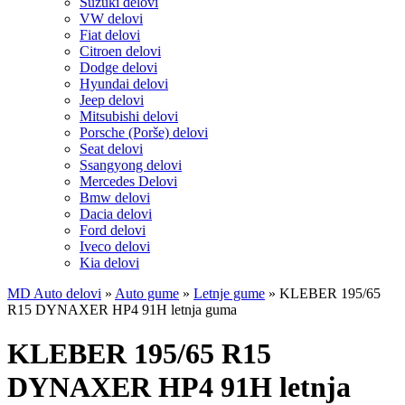
Suzuki delovi
VW delovi
Fiat delovi
Citroen delovi
Dodge delovi
Hyundai delovi
Jeep delovi
Mitsubishi delovi
Porsche (Porše) delovi
Seat delovi
Ssangyong delovi
Mercedes Delovi
Bmw delovi
Dacia delovi
Ford delovi
Iveco delovi
Kia delovi
MD Auto delovi
»
Auto gume
»
Letnje gume
»
KLEBER 195/65
R15 DYNAXER HP4 91H letnja guma
KLEBER 195/65 R15
DYNAXER HP4 91H letnja