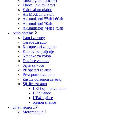
Mustang akumulatori
Firecell akumulatori
Exide akumulatori
AGM Akumulatori
Akumulatori 55ah i 60ah
Akumulatori 70ah
Akumulatori 74ah i 75ah
Auto oprema
Lanci za sneg
Cerade za auto
Kompresori za gume
Kablovi za paljenje
Navlake za volan
Dizalice za auto
Sajle za vuču
PP aparati za auto
Prva pomoć za auto
Zaštita od sunca za auto
Sijalice za auto
LED sijalice za auto
H7 Sijalice
HB4 sijalice
Xenon sijalice
Ulja i tečnosti
Motorna ulja