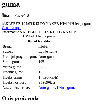
guma
Šifra artikla:
A0181
Cena na upit
Informacije o KLEBER 195/65 R15 DYNAXER
HP4 91H letnja guma
Karakteristike
Brend
Kleber
Sezona
Letnje gume
Prodajni program gume
Auto-gume
Širina gume
195
Visina gume
65
Prečnik gume
15
Indeks brzine
T (190 km/h)
Indeks nosivosti
95 (690kg)
Naziv i vrsta robe:
Auto gume
,
Letnje gume
Opis proizvoda