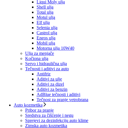
Liqui Moly ulja
Shell ulja
Total ulja
Motul ulja
Elf ulja
Selenia ulja
Castrol ulja
Eneos ulja
Mobil ulja
Motorna ulja 10W40
Ulja za menjače
Kočiona ulja
Servo i hidraulična ulja
Tečnosti i aditivi za auto
Antifriz
Aditivi za ulje
Aditivi za dizel
Aditivi za benzin
AdBlue tečnosti i aditivi
Tečnost za pranje vetrobrana
Auto kozmetika
Pribor za pranje
Sredstva za čišćenje i negu
Sprejevi za dezinfekciju auto klime
Zimska auto kozmetika