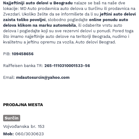
Najjeftiniji auto delovi u Beogradu
nalaze se baš na naše dve
lokacije: MD Auto prodavnica auto delova u Surčinu ili prodavnica na
Zvezdari. Ukoliko želite da se informišete da li su
jeftini auto delovi
zaista toliko povoljni
, slobodno pogledajte
online ponudu auto
delova klikom na marku automobila
, ili odaberite vrstu auto
delova i pogledajte koji su sve rezervni delovi u ponudi. Pored toga
što imamo najjeftinije auto delove na teritoriji Beograda, nudimo i
kvalitetnu a jeftinu opremu za vozila. Auto delovi Beograd.
PIB:
109458656
Raiffeisen banka TR:
265-1110310001533-56
Email:
mdautosurcin@yahoo.com
PRODAJNA MESTA
Surčin
Vojvođanska br. 153
Mob:
060/3030623