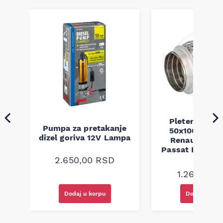
a
Pletenica au
Pumpa za pretakanje
50x100 Audi 
dizel goriva 12V Lampa
Renault Mega
Passat B5 B5.5 
94-08
2.650,00
RSD
1.260,00
R
Dodaj u korpu
Dodaj u kor