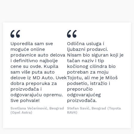
Uporedila sam sve
Odlična usluga i
moguće online
ljubazni prodavci.
prodavnice auto delova
Nisam bio siguran koji je
i definitivno najbolje
tačan naziv i tip
cene su ovde. Kupila
kočionog cilindra bio
sam više puta auto
potreban za moju
delove iz MD Auto. Uvek
Tojotu, ali me je Miloš
dobra preporuka za
podsetio, istražio i
proizvođača i
preporučio
odgovarajuću opremu.
odgovarajućeg
Sve pohvale!
proizvođača.
Svetlana Večerinović, Beograd
Stefan Savić, Beograd (Toyota
(Opel Astra)
RAV4)