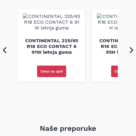
CONTINENTAL 225/45
CONTINENTAL 
70
R18 ECO CONTACT 6
R16 ECO CONT
CT
91W letnja guma
95H letnja 
ska
Cena na upit
Cena na upi
Naše preporuke