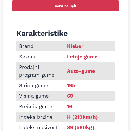
Cena na upit
Karakteristike
Informacije o KLEBER 195/60 R16 DYNAXER HP3 8
Brend
Kleber
Sezona
Letnje gume
Prodajni
Auto-gume
program gume
Širina gume
195
Visina gume
60
Prečnik gume
16
Indeks brzine
H (210km/h)
Indeks nosivosti
89 (580kg)