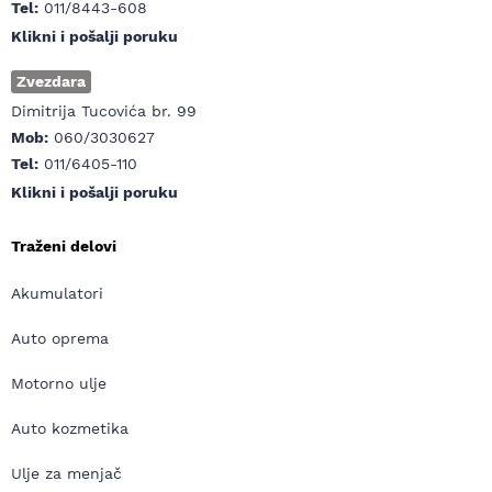
Tel:
011/8443-608
Klikni i pošalji poruku
Zvezdara
Dimitrija Tucovića br. 99
Mob:
060/3030627
Tel:
011/6405-110
Klikni i pošalji poruku
Traženi delovi
Akumulatori
Auto oprema
Motorno ulje
Auto kozmetika
Ulje za menjač