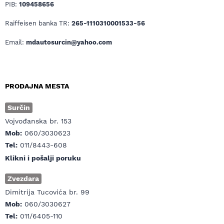
PIB:
109458656
Raiffeisen banka TR:
265-1110310001533-56
Email:
mdautosurcin@yahoo.com
PRODAJNA MESTA
Surčin
Vojvođanska br. 153
Mob:
060/3030623
Tel:
011/8443-608
Klikni i pošalji poruku
Zvezdara
Dimitrija Tucovića br. 99
Mob:
060/3030627
Tel:
011/6405-110