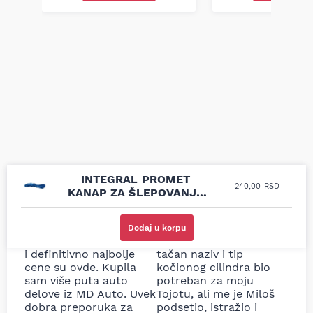
INTEGRAL PROMET
240,00
RSD
KANAP ZA ŠLEPOVANJE
AUTOMOBILA
Uporedila sam sve
Odlična usluga i
moguće online
ljubazni prodavci.
Dodaj u korpu
prodavnice auto delova
Nisam bio siguran koji je
i definitivno najbolje
tačan naziv i tip
cene su ovde. Kupila
kočionog cilindra bio
sam više puta auto
potreban za moju
delove iz MD Auto. Uvek
Tojotu, ali me je Miloš
dobra preporuka za
podsetio, istražio i