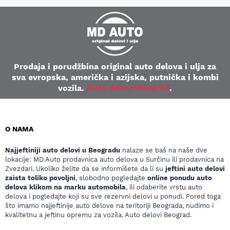
Prodaja i porudžbina original auto delova i ulja za
sva evropska, američka i azijska, putnička i kombi
vozila.
Auto delovi Beograd
.
O NAMA
Najjeftiniji auto delovi u Beogradu
nalaze se baš na naše dve
lokacije: MD Auto prodavnica auto delova u Surčinu ili prodavnica na
Zvezdari. Ukoliko želite da se informišete da li su
jeftini auto delovi
zaista toliko povoljni
, slobodno pogledajte
online ponudu auto
delova klikom na marku automobila
, ili odaberite vrstu auto
delova i pogledajte koji su sve rezervni delovi u ponudi. Pored toga
što imamo najjeftinije auto delove na teritoriji Beograda, nudimo i
kvalitetnu a jeftinu opremu za vozila. Auto delovi Beograd.