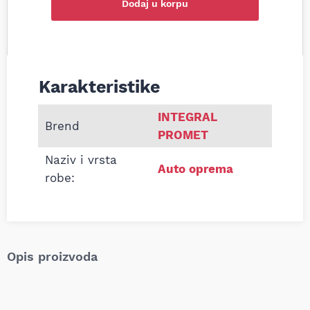
Dodaj u korpu
Karakteristike
Informacije o INTEGRAL PROMET KANAP ZA ŠL
INTEGRAL
Brend
PROMET
Naziv i vrsta
Auto oprema
robe:
Opis proizvoda