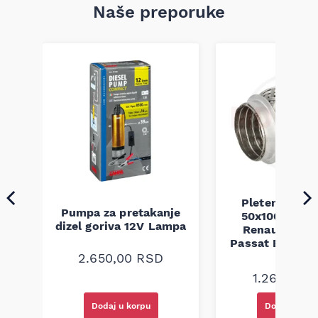
Naše preporuke
a
Pletenica au
Pumpa za pretakanje
50x100 Audi 
dizel goriva 12V Lampa
Renault Mega
Passat B5 B5.5 
94-08
2.650,00
RSD
1.260,00
R
Dodaj u korpu
Dodaj u kor