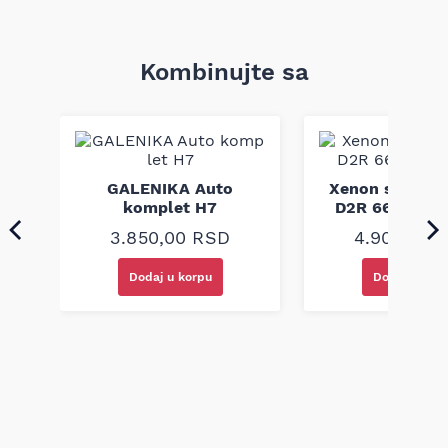
Kombinujte sa
GALENIKA Auto
Xenon sijalica
komplet H7
D2R 66250 X
3.850,00
RSD
4.900,00
Dodaj u korpu
Dodaj u kor