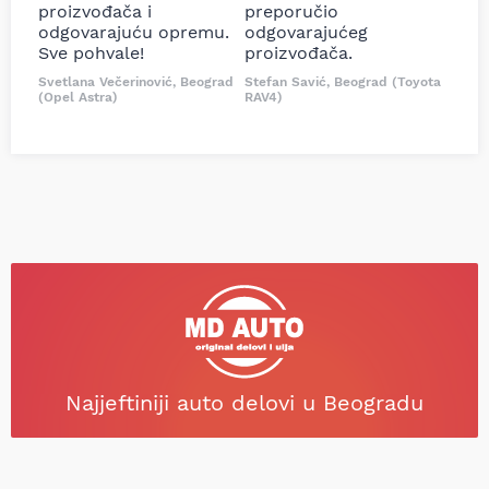
proizvođača i
preporučio
odgovarajuću opremu.
odgovarajućeg
Sve pohvale!
proizvođača.
Svetlana Večerinović, Beograd
Stefan Savić, Beograd (Toyota
(Opel Astra)
RAV4)
Najjeftiniji auto delovi u Beogradu