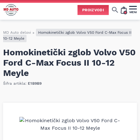
PROIZVODI
MENI
Cene svih vrsta ulja i aditiva trenutno su podložne čestim promenama
usled nestabilne situacije na tržištu i dešavanja na Bliskom istoku.
Zbog učestalih promena nabavnih cena, nije uvek moguće ažurirati cene na sajtu u realnom vremenu.
Molimo vas da pre poručivanja pozovete i proverite trenutno stanje i tačnu cenu.
MD Auto delovi
»
Homokinetički zglob Volvo V50 Ford C-Max Focus II
10-12 Meyle
Homokinetički zglob Volvo V50
Ford C-Max Focus II 10-12
Meyle
Šifra artikla:
E1B9B9