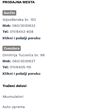
PRODAJNA MESTA
Surčin
Vojvođanska br. 153
Mob:
060/3030623
Tel:
011/8443-608
Klikni i pošalji poruku
Zvezdara
Dimitrija Tucovića br. 99
Mob:
060/3030627
Tel:
011/6405-110
Klikni i pošalji poruku
Traženi delovi
Akumulatori
Auto oprema