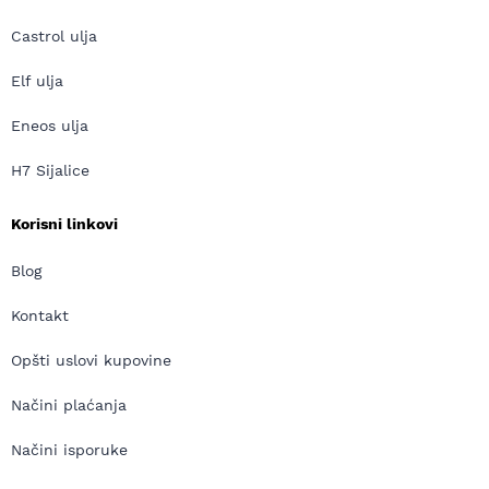
Castrol ulja
Elf ulja
Eneos ulja
H7 Sijalice
Korisni linkovi
Blog
Kontakt
Opšti uslovi kupovine
Načini plaćanja
Načini isporuke