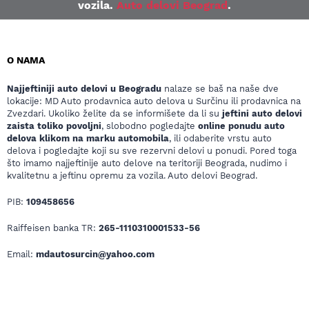
vozila.
Auto delovi Beograd
.
O NAMA
Najjeftiniji auto delovi u Beogradu
nalaze se baš na naše dve
lokacije: MD Auto prodavnica auto delova u Surčinu ili prodavnica na
Zvezdari. Ukoliko želite da se informišete da li su
jeftini auto delovi
zaista toliko povoljni
, slobodno pogledajte
online ponudu auto
delova klikom na marku automobila
, ili odaberite vrstu auto
delova i pogledajte koji su sve rezervni delovi u ponudi. Pored toga
što imamo najjeftinije auto delove na teritoriji Beograda, nudimo i
kvalitetnu a jeftinu opremu za vozila. Auto delovi Beograd.
PIB:
109458656
Raiffeisen banka TR:
265-1110310001533-56
Email:
mdautosurcin@yahoo.com