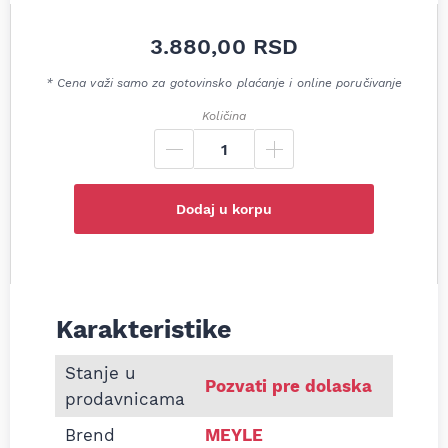
3.880,00
RSD
* Cena važi samo za gotovinsko plaćanje i online poručivanje
Količina
Dodaj u korpu
Karakteristike
Informacije o Homokinetički zglob Volvo V50 Ford
Stanje u
Pozvati pre dolaska
prodavnicama
Brend
MEYLE