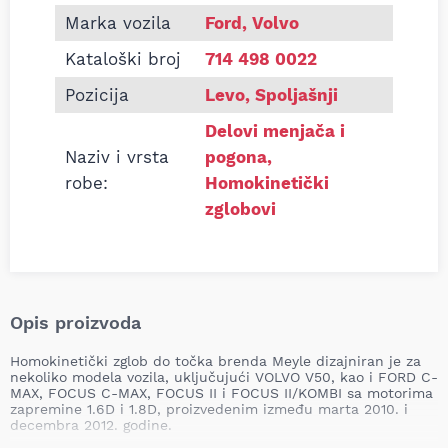
Marka vozila
Ford, Volvo
Kataloški broj
714 498 0022
Pozicija
Levo, Spoljašnji
Delovi menjača i
Naziv i vrsta
pogona
,
robe:
Homokinetički
zglobovi
Opis proizvoda
Homokinetički zglob do točka brenda Meyle dizajniran je za
nekoliko modela vozila, uključujući VOLVO V50, kao i FORD C-
MAX, FOCUS C-MAX, FOCUS II i FOCUS II/KOMBI sa motorima
zapremine 1.6D i 1.8D, proizvedenim između marta 2010. i
decembra 2012. godine.