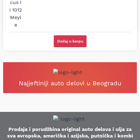
Sve pohvale!
proizvođača.
Svetlana Večerinović, Beograd
Stefan Savić, Beograd (Toyota
(Opel Astra)
RAV4)
Dodaj u korpu
Najjeftiniji auto delovi u Beogradu
Prodaja i porudžbina original auto delova i ulja za
sva evropska, američka i azijska, putnička i kombi