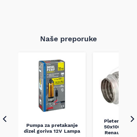
Naše preporuke
Pletenica au
Pumpa za pretakanje
50x100 Audi 
a
dizel goriva 12V Lampa
Renault Mega