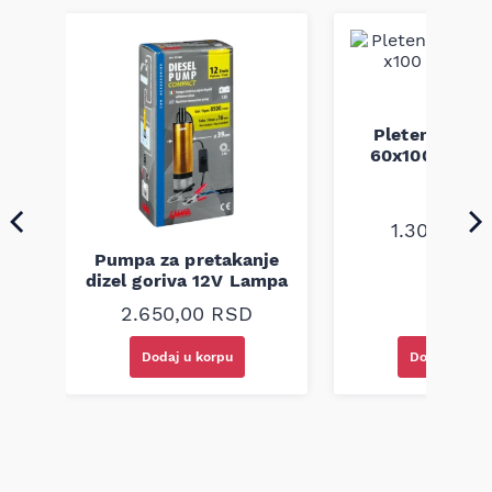
Pletenica au
a
60x100 unive
1.300,00
R
Pumpa za pretakanje
dizel goriva 12V Lampa
2.650,00
RSD
Dodaj u korpu
Dodaj u kor