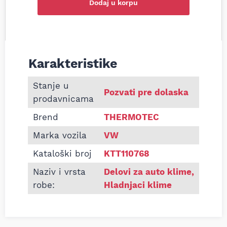
Dodaj u korpu
Karakteristike
Informacije o Hladnjak klime MAN TGE VW CRAFT
Stanje u
Pozvati pre dolaska
prodavnicama
Brend
THERMOTEC
Marka vozila
VW
Kataloški broj
KTT110768
Naziv i vrsta
Delovi za auto klime
,
robe:
Hladnjaci klime