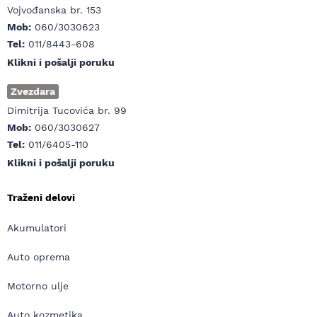
Vojvođanska br. 153
Mob:
060/3030623
Tel:
011/8443-608
Klikni i pošalji poruku
Zvezdara
Dimitrija Tucovića br. 99
Mob:
060/3030627
Tel:
011/6405-110
Klikni i pošalji poruku
Traženi delovi
Akumulatori
Auto oprema
Motorno ulje
Auto kozmetika