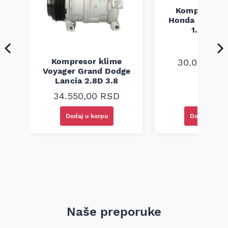
kompatibilnost potrebno proveriti po broju šasije (VIN) – to je
jedini siguran način za tačan odabir dela.
Kompresor k
E
Honda Jazz II 
5
1.2 1.3 1.
Kompresor klime
30.050,00
Voyager Grand Dodge
Lancia 2.8D 3.8
34.550,00
RSD
Dodaj u korpu
Dodaj u kor
Naše preporuke