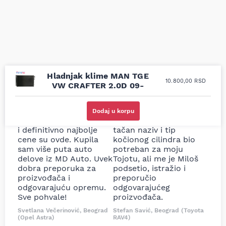
Hladnjak klime MAN TGE
10.800,00
RSD
VW CRAFTER 2.0D 09-
Uporedila sam sve
Odlična usluga i
moguće online
ljubazni prodavci.
Dodaj u korpu
prodavnice auto delova
Nisam bio siguran koji je
i definitivno najbolje
tačan naziv i tip
cene su ovde. Kupila
kočionog cilindra bio
sam više puta auto
potreban za moju
delove iz MD Auto. Uvek
Tojotu, ali me je Miloš
dobra preporuka za
podsetio, istražio i
proizvođača i
preporučio
odgovarajuću opremu.
odgovarajućeg
Sve pohvale!
proizvođača.
Svetlana Večerinović, Beograd
Stefan Savić, Beograd (Toyota
(Opel Astra)
RAV4)