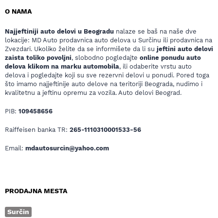
O NAMA
Najjeftiniji auto delovi u Beogradu
nalaze se baš na naše dve
lokacije: MD Auto prodavnica auto delova u Surčinu ili prodavnica na
Zvezdari. Ukoliko želite da se informišete da li su
jeftini auto delovi
zaista toliko povoljni
, slobodno pogledajte
online ponudu auto
delova klikom na marku automobila
, ili odaberite vrstu auto
delova i pogledajte koji su sve rezervni delovi u ponudi. Pored toga
što imamo najjeftinije auto delove na teritoriji Beograda, nudimo i
kvalitetnu a jeftinu opremu za vozila. Auto delovi Beograd.
PIB:
109458656
Raiffeisen banka TR:
265-1110310001533-56
Email:
mdautosurcin@yahoo.com
PRODAJNA MESTA
Surčin