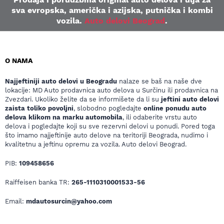
sva evropska, američka i azijska, putnička i kombi
vozila.
Auto delovi Beograd
.
O NAMA
Najjeftiniji auto delovi u Beogradu
nalaze se baš na naše dve
lokacije: MD Auto prodavnica auto delova u Surčinu ili prodavnica na
Zvezdari. Ukoliko želite da se informišete da li su
jeftini auto delovi
zaista toliko povoljni
, slobodno pogledajte
online ponudu auto
delova klikom na marku automobila
, ili odaberite vrstu auto
delova i pogledajte koji su sve rezervni delovi u ponudi. Pored toga
što imamo najjeftinije auto delove na teritoriji Beograda, nudimo i
kvalitetnu a jeftinu opremu za vozila. Auto delovi Beograd.
PIB:
109458656
Raiffeisen banka TR:
265-1110310001533-56
Email:
mdautosurcin@yahoo.com