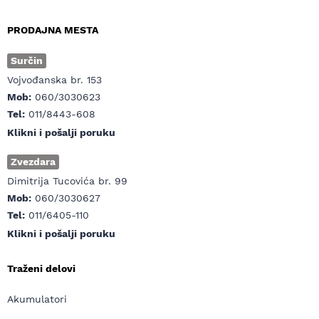
PRODAJNA MESTA
Surčin
Vojvođanska br. 153
Mob:
060/3030623
Tel:
011/8443-608
Klikni i pošalji poruku
Zvezdara
Dimitrija Tucovića br. 99
Mob:
060/3030627
Tel:
011/6405-110
Klikni i pošalji poruku
Traženi delovi
Akumulatori