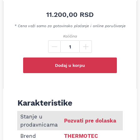
11.200,00
RSD
* Cena važi samo za gotovinsko plaćanje i online poručivanje
Količina
Dodaj u korpu
Karakteristike
Informacije o Hladnjak klime Hyundai IX35 Kia Spor
Stanje u
Pozvati pre dolaska
prodavnicama
Brend
THERMOTEC