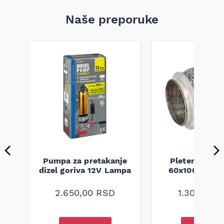
Naše preporuke
Pumpa za pretakanje
Pletenica au
a
dizel goriva 12V Lampa
60x100 unive
2.650,00
RSD
1.300,00
R