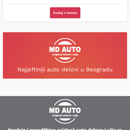
Dodaj u korpu
Najjeftiniji auto delovi u Beogradu
Prodaja i porudžbina original auto delova i ulja za