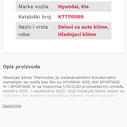
Marka vozila
Hyundai, Kia
Kataloški broj
KTT110569
Naziv i vrsta
Delovi za auto klime
,
robe:
Hladnjaci klime
Opis proizvoda
Hladnjak klime Thermotec je visokokvalitetni kondenzator
namenjen za vozila kao što su HYUNDAI IX35, KIA SPORTAGE
III i SPORTAGE IV sa motorima 1.7D/2.0D proizvedenim između
oktobra 2010. i septembra 2022. Ovaj hladnjak klime dolazi sa
sušačem, što dodatno poboljšava njegovu funkcionalnost i
efikasnost. Proizveden je od izdržljivih materijala, što
osigurava dugotrajnost i pouzdanost u radu.
Detaljnije
Širina: 538.0 mm
Visina: 383.0 mm
Debljina: 13.0 mm