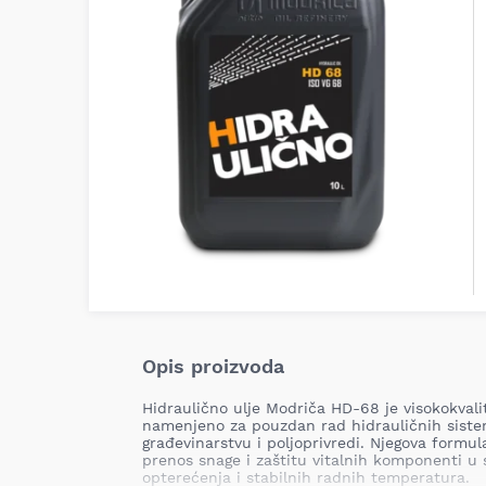
Opis proizvoda
Hidraulično ulje Modriča HD-68 je visokokvali
namenjeno za pouzdan rad hidrauličnih sistem
građevinarstvu i poljoprivredi. Njegova formu
prenos snage i zaštitu vitalnih komponenti u
opterećenja i stabilnih radnih temperatura.