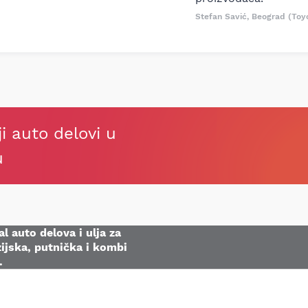
Stefan Savić, Beograd (Toy
ji auto delovi u
u
l auto delova i ulja za
ijska, putnička i kombi
.