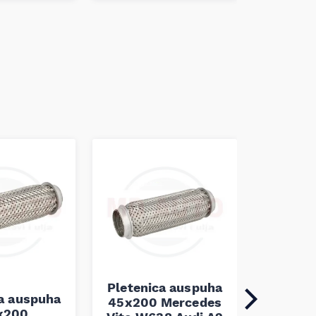
Pletenica auspuha
ca auspuha
45x200 Mercedes
Pleten
x200