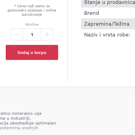
Informacije o Hidrauli
Stanje u prodavnic
* Cena važi samo za
gotovinsko plaćanje i online
Brend
poručivanje
Zapremina/Težina
Količina
Naziv i vrsta robe:
Dodaj u korpu
tetno mineralno ulje
a u industriji,
lacija obezbeđuje optimalan
 sistemima srednjih