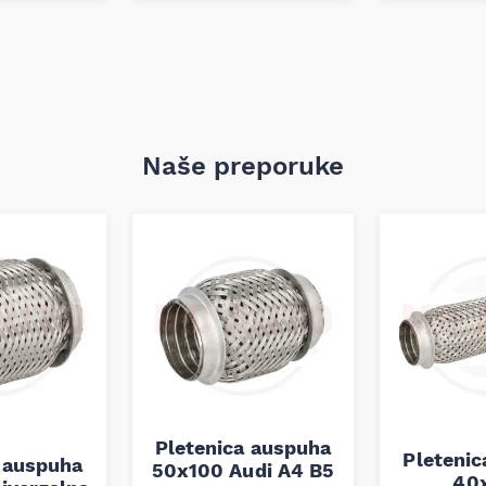
Naše preporuke
štićeno od vlage i
 30°C.
Pletenica auspuha
Pleteni
 auspuha
50x100 Audi A4 B5
40