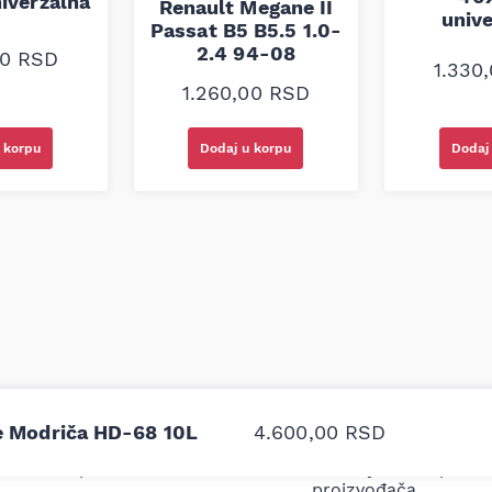
iverzalna
Renault Megane II
univ
Passat B5 B5.5 1.0-
2.4 94-08
00
RSD
1.330
1.260,00
RSD
 korpu
Dodaj u korpu
Dodaj
odavnice auto delova i
Odlična usluga i ljub
je Modriča HD-68 10L
4.600,00
RSD
upila sam više puta auto
tačan naziv i tip koč
oruka za proizvođača i
ali me je Miloš podse
proizvođača.