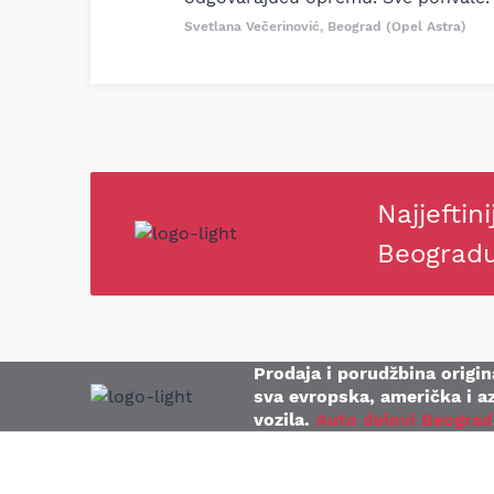
Svetlana Večerinović, Beograd (Opel Astra)
Najjeftini
Beograd
Prodaja i porudžbina origina
sva evropska, američka i az
vozila.
Auto delovi Beograd