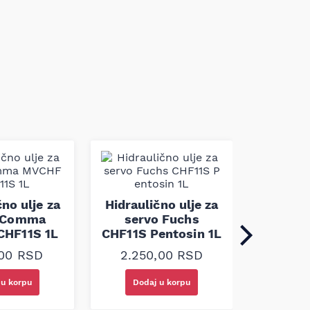
Hidrau
Total 
čno ulje za
Hidraulično ulje za
 Comma
servo Fuchs
HF11S 1L
CHF11S Pentosin 1L
980
,00
RSD
2.250,00
RSD
 u korpu
Dodaj u korpu
Doda