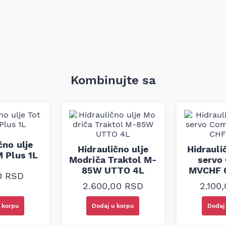
dni vek hidrauličnih
egradaciju ulja i produžava
je rizik od kavitacije i
a rad pri povišenim
Kombinujte sa
strijskim i mobilnim
a (dizalice, prese, alatne
čno ulje
nih pumpi.
Hidraulično ulje
Hidrauli
 Plus 1L
stantnim radnim uslovima.
Modriča Traktol M-
servo
85W UTTO 4L
MVCHF C
0
RSD
2.600,00
RSD
2.100
 korpu
Dodaj u korpu
Dodaj