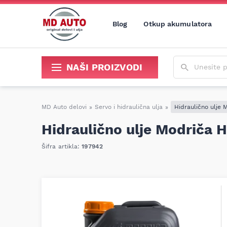
Blog
Otkup akumulatora
Unesite poja
NAŠI PROIZVODI
Sredstva za održavanje i popravku
MD Auto delovi
»
Servo i hidraulična ulja
»
Hidraulično ulje 
Hidraulično ulje Modriča 
Šifra artikla:
197942