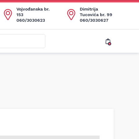
Vojvođanska br.
Dimitrija
153
Tucovića br. 99
060/3030623
060/3030627