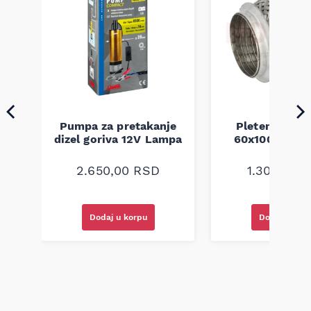
Pumpa za pretakanje
Pletenica au
a
dizel goriva 12V Lampa
60x100 unive
2.650,00
RSD
1.300,00
R
Dodaj u korpu
Dodaj u kor