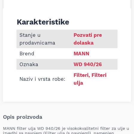
Karakteristike
Informacije o Filter ulja MANN WD940/26
Stanje u
Pozvati pre
prodavnicama
dolaska
Brend
MANN
Oznaka
WD 940/26
Filteri
,
Filteri
Naziv i vrsta robe:
ulja
Opis proizvoda
MANN filter ulja WD 940/26 je visokokvalitetni filter za ulje u
izvedbi sa navojem (Filter ulja (s navojem)), namenjen