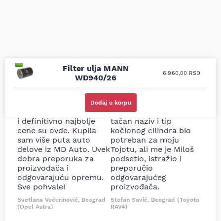
Filter ulja MANN
6.960,00
RSD
WD940/26
Uporedila sam sve
Odlična usluga i
moguće online
ljubazni prodavci.
Dodaj u korpu
prodavnice auto delova
Nisam bio siguran koji je
i definitivno najbolje
tačan naziv i tip
cene su ovde. Kupila
kočionog cilindra bio
sam više puta auto
potreban za moju
delove iz MD Auto. Uvek
Tojotu, ali me je Miloš
dobra preporuka za
podsetio, istražio i
proizvođača i
preporučio
odgovarajuću opremu.
odgovarajućeg
Sve pohvale!
proizvođača.
Svetlana Večerinović, Beograd
Stefan Savić, Beograd (Toyota
(Opel Astra)
RAV4)