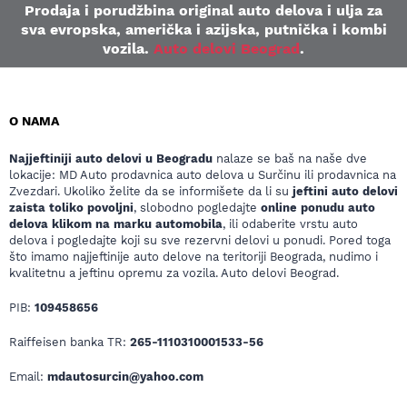
Prodaja i porudžbina original auto delova i ulja za
sva evropska, američka i azijska, putnička i kombi
vozila.
Auto delovi Beograd
.
O NAMA
Najjeftiniji auto delovi u Beogradu
nalaze se baš na naše dve
lokacije: MD Auto prodavnica auto delova u Surčinu ili prodavnica na
Zvezdari. Ukoliko želite da se informišete da li su
jeftini auto delovi
zaista toliko povoljni
, slobodno pogledajte
online ponudu auto
delova klikom na marku automobila
, ili odaberite vrstu auto
delova i pogledajte koji su sve rezervni delovi u ponudi. Pored toga
što imamo najjeftinije auto delove na teritoriji Beograda, nudimo i
kvalitetnu a jeftinu opremu za vozila. Auto delovi Beograd.
PIB:
109458656
Raiffeisen banka TR:
265-1110310001533-56
Email:
mdautosurcin@yahoo.com