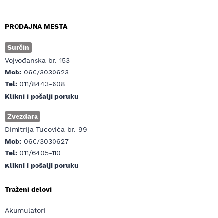
PRODAJNA MESTA
Surčin
Vojvođanska br. 153
Mob:
060/3030623
Tel:
011/8443-608
Klikni i pošalji poruku
Zvezdara
Dimitrija Tucovića br. 99
Mob:
060/3030627
Tel:
011/6405-110
Klikni i pošalji poruku
Traženi delovi
Akumulatori