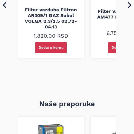
Napomena: kompatibilnost se mora proveriti po broju šasije
Filter vazduha Filtron
on
Filter vazduha 
ili oznaci sa starog filtera koji je bio na vozilu.
AR309/1 GAZ Sobol
0
AM477 DAF XF1
VOLGA 2.3/2.5 02.72-
01
04.13
6.750,00
R
1.820,00
RSD
Dodaj u korpu
Dodaj u kor
Naše preporuke