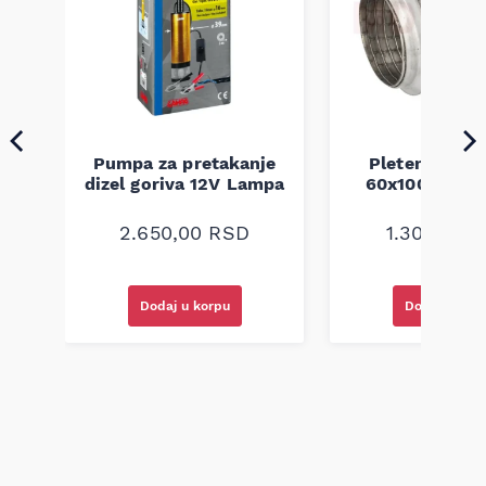
Pumpa za pretakanje
Pletenica au
a
dizel goriva 12V Lampa
60x100 unive
2.650,00
RSD
1.300,00
R
Dodaj u korpu
Dodaj u kor