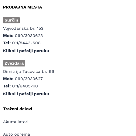
PRODAJNA MESTA
Surčin
Vojvođanska br. 153
Mob:
060/3030623
Tel:
011/8443-608
Klikni i pošalji poruku
Zvezdara
Dimitrija Tucovića br. 99
Mob:
060/3030627
Tel:
011/6405-110
Klikni i pošalji poruku
Traženi delovi
Akumulatori
Auto oprema