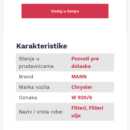
Dodaj u korpu
Karakteristike
Informacije o Filter ulja MANN W920/6 Chrysler Pac
Stanje u
Pozvati pre
prodavnicama
dolaska
Brend
MANN
Marka vozila
Chrysler
Oznaka
W 920/6
Filteri
,
Filteri
Naziv i vrsta robe:
ulja