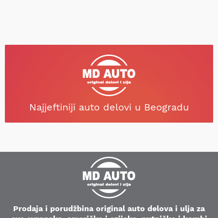
Najjeftiniji auto delovi u Beogradu
Prodaja i porudžbina original auto delova i ulja za