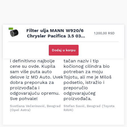
Filter ulja MANN W920/6
1.200,00
RSD
Chrysler Pacifica 3.5 03-
Voyager 3.3 91-
Uporedila sam sve
Odlična usluga i
moguće online
ljubazni prodavci.
Dodaj u korpu
prodavnice auto delova
Nisam bio siguran koji je
i definitivno najbolje
tačan naziv i tip
cene su ovde. Kupila
kočionog cilindra bio
sam više puta auto
potreban za moju
delove iz MD Auto. Uvek
Tojotu, ali me je Miloš
dobra preporuka za
podsetio, istražio i
proizvođača i
preporučio
odgovarajuću opremu.
odgovarajućeg
Sve pohvale!
proizvođača.
Svetlana Večerinović, Beograd
Stefan Savić, Beograd (Toyota
(Opel Astra)
RAV4)