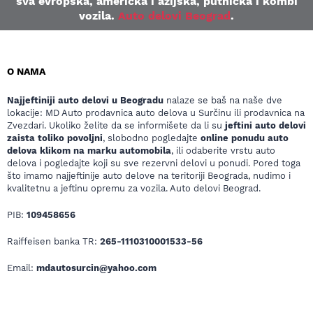
sva evropska, američka i azijska, putnička i kombi
vozila.
Auto delovi Beograd
.
O NAMA
Najjeftiniji auto delovi u Beogradu
nalaze se baš na naše dve
lokacije: MD Auto prodavnica auto delova u Surčinu ili prodavnica na
Zvezdari. Ukoliko želite da se informišete da li su
jeftini auto delovi
zaista toliko povoljni
, slobodno pogledajte
online ponudu auto
delova klikom na marku automobila
, ili odaberite vrstu auto
delova i pogledajte koji su sve rezervni delovi u ponudi. Pored toga
što imamo najjeftinije auto delove na teritoriji Beograda, nudimo i
kvalitetnu a jeftinu opremu za vozila. Auto delovi Beograd.
PIB:
109458656
Raiffeisen banka TR:
265-1110310001533-56
Email:
mdautosurcin@yahoo.com