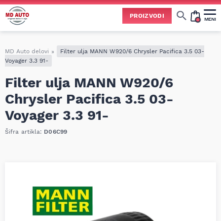
PROIZVODI
MENI
Cene svih vrsta ulja i aditiva trenutno su podložne čestim promenama
usled nestabilne situacije na tržištu i dešavanja na Bliskom istoku.
Zbog učestalih promena nabavnih cena, nije uvek moguće ažurirati cene na sajtu u realnom vremenu.
Molimo vas da pre poručivanja pozovete i proverite trenutno stanje i tačnu cenu.
MD Auto delovi
»
Filter ulja MANN W920/6 Chrysler Pacifica 3.5 03-
Voyager 3.3 91-
Filter ulja MANN W920/6
Chrysler Pacifica 3.5 03-
Voyager 3.3 91-
Šifra artikla:
D06C99