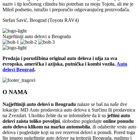
naziv i tip kočionog cilindra bio potreban za moju Tojotu, ali me je
Miloš podsetio, istražio i preporučio odgovarajućeg proizvođača.
Stefan Savić, Beograd (Toyota RAV4)
Najjeftiniji auto delovi u Beogradu
Prodaja i porudžbina original auto delova i ulja za sva
evropska, američka i azijska, putnička i kombi vozila.
Auto
delovi Beograd
.
O NAMA
Najjeftiniji auto delovi u Beogradu
nalaze se baš na naše dve
lokacije: MD Auto prodavnica auto delova u Surčinu ili prodavnica
na Zvezdari. Ukoliko želite da se informišete da li su
jeftini auto
delovi zaista toliko povoljni
, slobodno pogledajte
online ponudu
auto delova klikom na marku automobila
, ili odaberite vrstu auto
delova i pogledajte koji su sve rezervni delovi u ponudi. Pored toga
što imamo najjeftinije auto delove na teritoriji Beograda, nudimo i