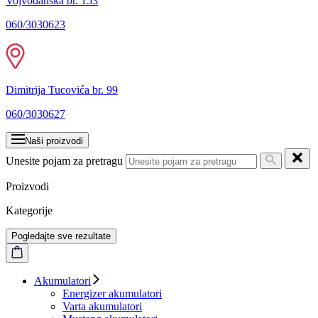
Vojvođanska br. 153
060/3030623
Dimitrija Tucovića br. 99
060/3030627
Naši proizvodi
Unesite pojam za pretragu
Proizvodi
Kategorije
Pogledajte sve rezultate
Akumulatori
Energizer akumulatori
Varta akumulatori