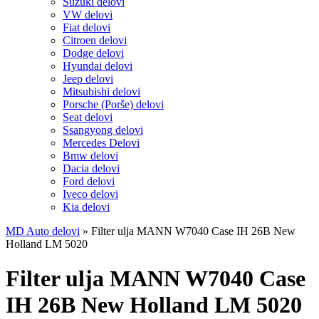
Suzuki delovi
VW delovi
Fiat delovi
Citroen delovi
Dodge delovi
Hyundai delovi
Jeep delovi
Mitsubishi delovi
Porsche (Porše) delovi
Seat delovi
Ssangyong delovi
Mercedes Delovi
Bmw delovi
Dacia delovi
Ford delovi
Iveco delovi
Kia delovi
MD Auto delovi
»
Filter ulja MANN W7040 Case IH 26B New
Holland LM 5020
Filter ulja MANN W7040 Case
IH 26B New Holland LM 5020