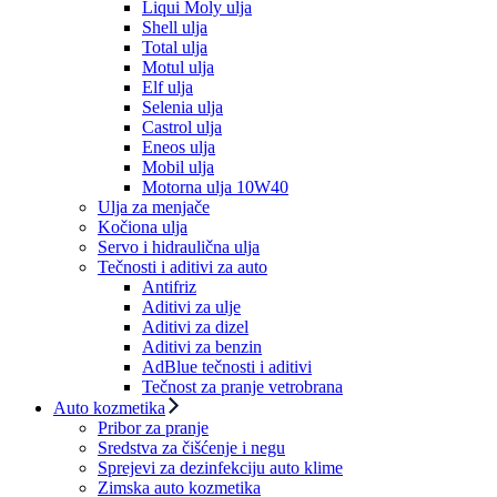
Liqui Moly ulja
Shell ulja
Total ulja
Motul ulja
Elf ulja
Selenia ulja
Castrol ulja
Eneos ulja
Mobil ulja
Motorna ulja 10W40
Ulja za menjače
Kočiona ulja
Servo i hidraulična ulja
Tečnosti i aditivi za auto
Antifriz
Aditivi za ulje
Aditivi za dizel
Aditivi za benzin
AdBlue tečnosti i aditivi
Tečnost za pranje vetrobrana
Auto kozmetika
Pribor za pranje
Sredstva za čišćenje i negu
Sprejevi za dezinfekciju auto klime
Zimska auto kozmetika