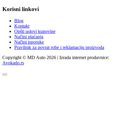
Korisni linkovi
Blog
Kontakt
Opšti uslovi kupovine
Načini plaćanja
Načini isporuke
Pravilnik za povrat robe i reklamaciju proizvoda
Copyright © MD Auto 2026 | Izrada internet prodavnice:
Avokado.rs