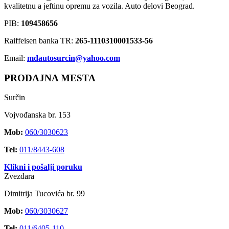
kvalitetnu a jeftinu opremu za vozila. Auto delovi Beograd.
PIB:
109458656
Raiffeisen banka TR:
265-1110310001533-56
Email:
mdautosurcin@yahoo.com
PRODAJNA MESTA
Surčin
Vojvođanska br. 153
Mob:
060/3030623
Tel:
011/8443-608
Klikni i pošalji poruku
Zvezdara
Dimitrija Tucovića br. 99
Mob:
060/3030627
Tel:
011/6405-110