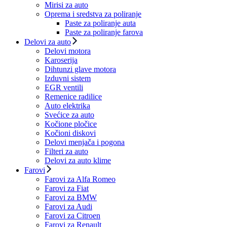
Mirisi za auto
Oprema i sredstva za poliranje
Paste za poliranje auta
Paste za poliranje farova
Delovi za auto
Delovi motora
Karoserija
Dihtunzi glave motora
Izduvni sistem
EGR ventili
Remenice radilice
Auto elektrika
Svećice za auto
Kočione pločice
Kočioni diskovi
Delovi menjača i pogona
Filteri za auto
Delovi za auto klime
Farovi
Farovi za Alfa Romeo
Farovi za Fiat
Farovi za BMW
Farovi za Audi
Farovi za Citroen
Farovi za Renault