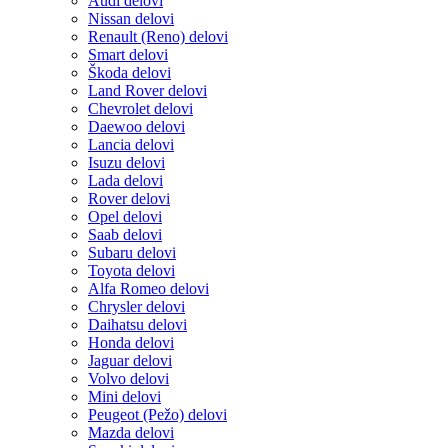
Audi delovi
Nissan delovi
Renault (Reno) delovi
Smart delovi
Škoda delovi
Land Rover delovi
Chevrolet delovi
Daewoo delovi
Lancia delovi
Isuzu delovi
Lada delovi
Rover delovi
Opel delovi
Saab delovi
Subaru delovi
Toyota delovi
Alfa Romeo delovi
Chrysler delovi
Daihatsu delovi
Honda delovi
Jaguar delovi
Volvo delovi
Mini delovi
Peugeot (Pežo) delovi
Mazda delovi