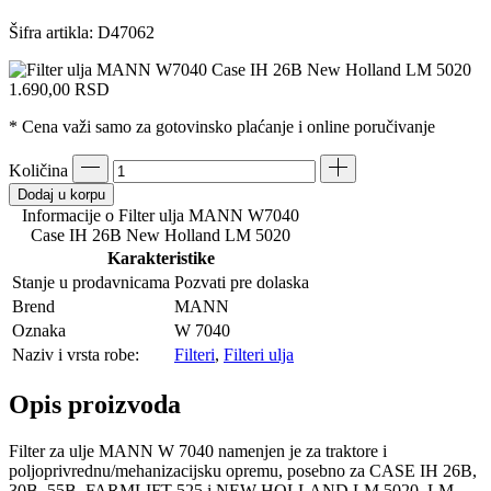
Šifra artikla:
D47062
1.690,00
RSD
* Cena važi samo za gotovinsko plaćanje i online poručivanje
Količina
Dodaj u korpu
Informacije o Filter ulja MANN W7040
Case IH 26B New Holland LM 5020
Karakteristike
Stanje u prodavnicama
Pozvati pre dolaska
Brend
MANN
Oznaka
W 7040
Naziv i vrsta robe:
Filteri
,
Filteri ulja
Opis proizvoda
Filter za ulje MANN W 7040 namenjen je za traktore i
poljoprivrednu/mehanizacijsku opremu, posebno za CASE IH 26B,
30B, 55B, FARMLIFT 525 i NEW HOLLAND LM 5020, LM