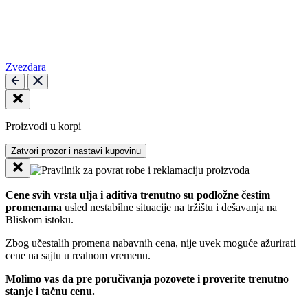
Zvezdara
Proizvodi u korpi
Zatvori prozor i nastavi kupovinu
Cene svih vrsta ulja i aditiva trenutno su podložne čestim
promenama
usled nestabilne situacije na tržištu i dešavanja na
Bliskom istoku.
Zbog učestalih promena nabavnih cena, nije uvek moguće ažurirati
cene na sajtu u realnom vremenu.
Molimo vas da pre poručivanja pozovete i proverite trenutno
stanje i tačnu cenu.