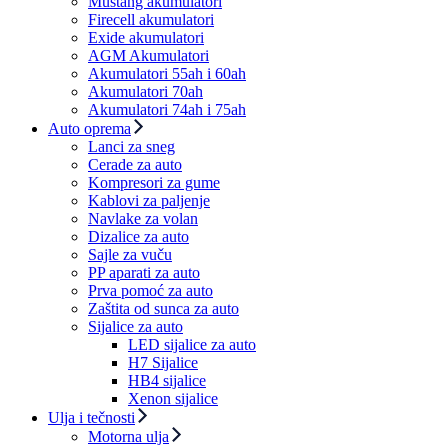
Mustang akumulatori
Firecell akumulatori
Exide akumulatori
AGM Akumulatori
Akumulatori 55ah i 60ah
Akumulatori 70ah
Akumulatori 74ah i 75ah
Auto oprema
Lanci za sneg
Cerade za auto
Kompresori za gume
Kablovi za paljenje
Navlake za volan
Dizalice za auto
Sajle za vuču
PP aparati za auto
Prva pomoć za auto
Zaštita od sunca za auto
Sijalice za auto
LED sijalice za auto
H7 Sijalice
HB4 sijalice
Xenon sijalice
Ulja i tečnosti
Motorna ulja