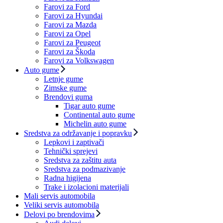
Farovi za Ford
Farovi za Hyundai
Farovi za Mazda
Farovi za Opel
Farovi za Peugeot
Farovi za Škoda
Farovi za Volkswagen
Auto gume
Letnje gume
Zimske gume
Brendovi guma
Tigar auto gume
Continental auto gume
Michelin auto gume
Sredstva za održavanje i popravku
Lepkovi i zaptivači
Tehnički sprejevi
Sredstva za zaštitu auta
Sredstva za podmazivanje
Radna higijena
Trake i izolacioni materijali
Mali servis automobila
Veliki servis automobila
Delovi po brendovima