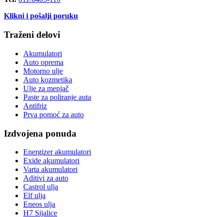
Klikni i pošalji poruku
Traženi delovi
Akumulatori
Auto oprema
Motorno ulje
Auto kozmetika
Ulje za menjač
Paste za poliranje auta
Antifriz
Prva pomoć za auto
Izdvojena ponuda
Energizer akumulatori
Exide akumulatori
Varta akumulatori
Aditivi za auto
Castrol ulja
Elf ulja
Eneos ulja
H7 Sijalice