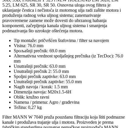
5.25, LM 625, SR 30, SR 50. Osnovna uloga ovog filtera je
uklanjanje čestica i nečistoća iz motornog ulja radi zaštite motora i
produženja radnog veka uljnog sistema; zanemarivanje
pravovremene zamene može dovesti do ubrzanog habanja
komponenti, začepljenja kanala uljnog sistema i smanjenja
podmazivanja što uzrokuje oštećenja motora.
Tip montaže: pričvršćen šrafovima / filter sa navojem
Visina: 76.0 mm
Spoљašnji prečnik: 69.0 mm
Alternativna vrednost spoljašnjeg prečnika (iz TecDoc): 76.0
mm
Unutrašnji prečnik: 63.0 mm
Unutrašnji prečnik 2: 55.0 mm
Spoljni prečnik zaptivke: 63.0 mm
Unutrašnji prečnik zaptivke: 55.0 mm
Nagib navoja / korak: 1.5 mm
Dimenzija navoja: M20x1.5-6H
Oblik: kružno ravni
Namena / primena: Agro / građevina
Težina: 0,27 kg
Filter MANN W 7040 pruža pouzdanu filtraciju koja štiti podmazne
kanale i produžava trajanje ulja i motora. Proizveden je prema
fabričkim standardima poznatog nemačkog proizvođača MANN,