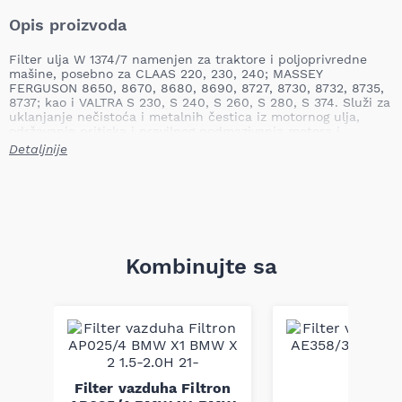
Opis proizvoda
Filter ulja W 1374/7 namenjen za traktore i poljoprivredne
mašine, posebno za CLAAS 220, 230, 240; MASSEY
FERGUSON 8650, 8670, 8680, 8690, 8727, 8730, 8732, 8735,
8737; kao i VALTRA S 230, S 240, S 260, S 280, S 374. Služi za
uklanjanje nečistoća i metalnih čestica iz motornog ulja,
održavanje pritiska i pravilnog podmazivanja motora i
agregata. Redovna zamena sprečava ubrzano habanje,
Detaljnije
povećano trenje, začepljenje kanala i potencijalne skupe
kvarove motora.
Tip: filter sa navojem (pričvršćen šrafovima)
Visina: 177,0 mm
Spoljašnji prečnik: 136,0 mm
Unutrašnji prečnik: 100,0 mm
Spoljni prečnik zaptivke: 111,0 mm
Kombinujte sa
Unutrašnji prečnik zaptivke: 100,0 mm
Dimenzija navoja: 1 1/2-16 UN-2B
Broj namotaja po inču: 16UN2B
Pritisak otvaranja prelivnog ventila: 2,5 bar
Oblik: kružno ravni
Namena: Agro / građevina
Težina: 1,53 kg
on
Filter vazduha Filtron
Ovaj filter obezbeđuje pouzdanu filtraciju ulja, konzistentan
6-