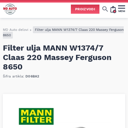
PROIZVODI
MENI
Cene svih vrsta ulja i aditiva trenutno su podložne čestim promenama
usled nestabilne situacije na tržištu i dešavanja na Bliskom istoku.
Zbog učestalih promena nabavnih cena, nije uvek moguće ažurirati cene na sajtu u realnom vremenu.
Molimo vas da pre poručivanja pozovete i proverite trenutno stanje i tačnu cenu.
MD Auto delovi
»
Filter ulja MANN W1374/7 Claas 220 Massey Ferguson
8650
Filter ulja MANN W1374/7
Claas 220 Massey Ferguson
8650
Šifra artikla:
D06BA2