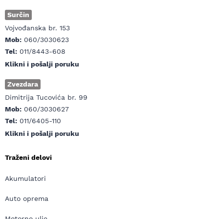
Surčin
Vojvođanska br. 153
Mob:
060/3030623
Tel:
011/8443-608
Klikni i pošalji poruku
Zvezdara
Dimitrija Tucovića br. 99
Mob:
060/3030627
Tel:
011/6405-110
Klikni i pošalji poruku
Traženi delovi
Akumulatori
Auto oprema
Motorno ulje