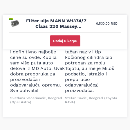
Filter ulja MANN W1374/7
6.530,00
RSD
Claas 220 Massey
Ferguson 8650
Uporedila sam sve
Odlična usluga i
moguće online
ljubazni prodavci.
Dodaj u korpu
prodavnice auto delova
Nisam bio siguran koji je
i definitivno najbolje
tačan naziv i tip
cene su ovde. Kupila
kočionog cilindra bio
sam više puta auto
potreban za moju
delove iz MD Auto. Uvek
Tojotu, ali me je Miloš
dobra preporuka za
podsetio, istražio i
proizvođača i
preporučio
odgovarajuću opremu.
odgovarajućeg
Sve pohvale!
proizvođača.
Svetlana Večerinović, Beograd
Stefan Savić, Beograd (Toyota
(Opel Astra)
RAV4)