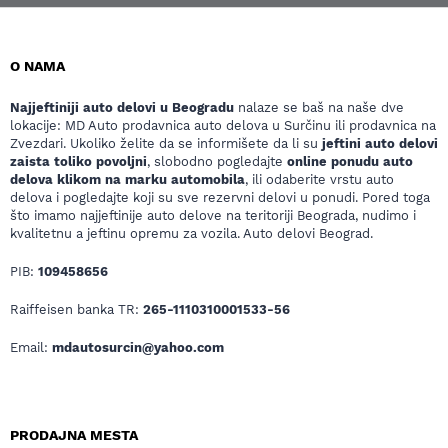
O NAMA
Najjeftiniji auto delovi u Beogradu
nalaze se baš na naše dve
lokacije: MD Auto prodavnica auto delova u Surčinu ili prodavnica na
Zvezdari. Ukoliko želite da se informišete da li su
jeftini auto delovi
zaista toliko povoljni
, slobodno pogledajte
online ponudu auto
delova klikom na marku automobila
, ili odaberite vrstu auto
delova i pogledajte koji su sve rezervni delovi u ponudi. Pored toga
što imamo najjeftinije auto delove na teritoriji Beograda, nudimo i
kvalitetnu a jeftinu opremu za vozila. Auto delovi Beograd.
PIB:
109458656
Raiffeisen banka TR:
265-1110310001533-56
Email:
mdautosurcin@yahoo.com
PRODAJNA MESTA