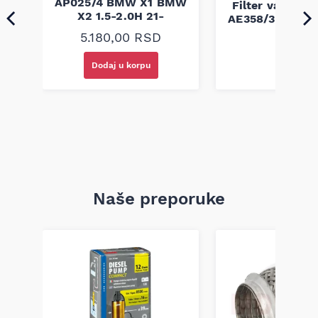
protok i zaštitu motora prema fabričkim zahtevima.
AP025/4 BMW X1 BMW
Filter vazduha 
Proizveden je prema visokim nemačkim standardima
X2 1.5-2.0H 21-
AE358/3 KIA Pic
kvaliteta i odgovara zahtevima modernih poljoprivrednih i
1.0 17-
industrijskih agregata.
5.180,00
RSD
Napomena: kompatibilnost obavezno proverite po broju šasije
Dodaj u korpu
vozila ili oznaci sa starog filtera koji je bio na vozilu.
Naše preporuke