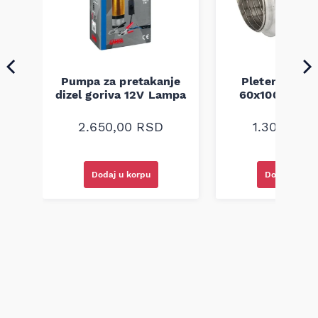
Pumpa za pretakanje
Pletenica au
a
dizel goriva 12V Lampa
60x100 unive
2.650,00
RSD
1.300,00
R
Dodaj u korpu
Dodaj u kor