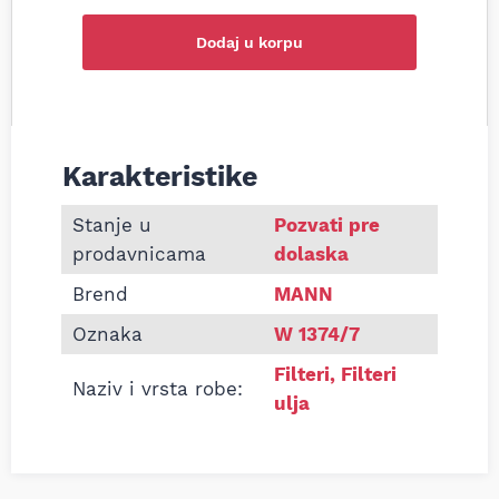
Dodaj u korpu
Karakteristike
Informacije o Filter ulja MANN W1374/7 Claas 22
Stanje u
Pozvati pre
prodavnicama
dolaska
Brend
MANN
Oznaka
W 1374/7
Filteri
,
Filteri
Naziv i vrsta robe:
ulja