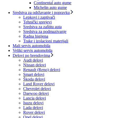
Continental auto gume
Michelin auto gume
Sredstva za održavanje i popravku
Lepkovi i zaptivači
Tehnički sprejevi
Sredstva za zaštitu auta
Sredstva za podmazivanje
Radna higijena
Trake i izolacioni materijali
Mali servis automobila
Veliki servis automobila
Delovi po brendovima
Audi delovi
Nissan delovi
Renault (Reno) delovi
Smart delovi
Škoda delovi
Land Rover delovi
Chevrolet delovi
Daewoo delovi
Lancia delovi
Isuzu delovi
Lada delovi
Rover delovi
Opel delovi