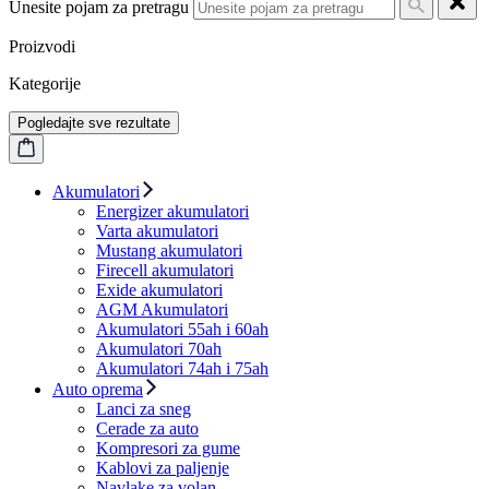
Unesite pojam za pretragu
Proizvodi
Kategorije
Pogledajte sve rezultate
Akumulatori
Energizer akumulatori
Varta akumulatori
Mustang akumulatori
Firecell akumulatori
Exide akumulatori
AGM Akumulatori
Akumulatori 55ah i 60ah
Akumulatori 70ah
Akumulatori 74ah i 75ah
Auto oprema
Lanci za sneg
Cerade za auto
Kompresori za gume
Kablovi za paljenje
Navlake za volan