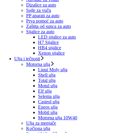
Dizalice za auto
Sajle za vuču
PP aparati za auto
Prva pomoć za auto
Zaštita od sunca za auto
Sijalice za auto
LED sijalice za auto
H7 Sijalice
HB4 sijalice
Xenon sijalice
Ulja i tečnosti
Motorna ulja
Liqui Moly ulja
Shell ulja
Total ulja
Motul ulja
Elf ulja
Selenia ulja
Castrol ulja
Eneos ulja
Mobil ulja
Motorna ulja 10W40
Ulja za menjače
Kočiona ulja