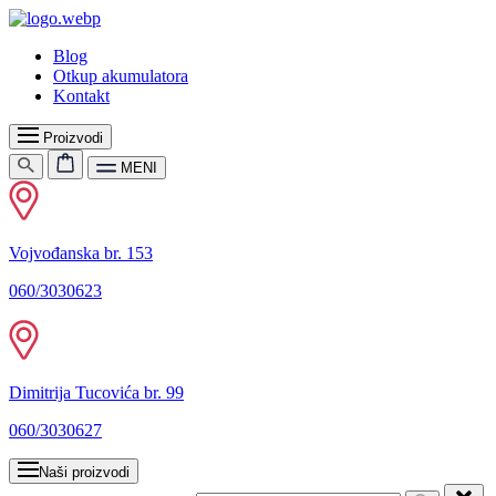
Blog
Otkup akumulatora
Kontakt
Proizvodi
MENI
Vojvođanska br. 153
060/3030623
Dimitrija Tucovića br. 99
060/3030627
Naši proizvodi