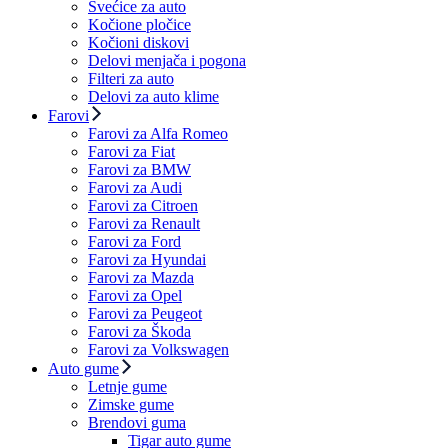
Svećice za auto
Kočione pločice
Kočioni diskovi
Delovi menjača i pogona
Filteri za auto
Delovi za auto klime
Farovi
Farovi za Alfa Romeo
Farovi za Fiat
Farovi za BMW
Farovi za Audi
Farovi za Citroen
Farovi za Renault
Farovi za Ford
Farovi za Hyundai
Farovi za Mazda
Farovi za Opel
Farovi za Peugeot
Farovi za Škoda
Farovi za Volkswagen
Auto gume
Letnje gume
Zimske gume
Brendovi guma
Tigar auto gume