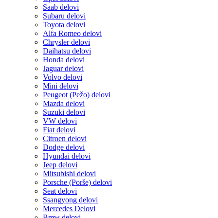
Saab delovi
Subaru delovi
Toyota delovi
Alfa Romeo delovi
Chrysler delovi
Daihatsu delovi
Honda delovi
Jaguar delovi
Volvo delovi
Mini delovi
Peugeot (Pežo) delovi
Mazda delovi
Suzuki delovi
VW delovi
Fiat delovi
Citroen delovi
Dodge delovi
Hyundai delovi
Jeep delovi
Mitsubishi delovi
Porsche (Porše) delovi
Seat delovi
Ssangyong delovi
Mercedes Delovi
Bmw delovi