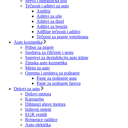
Servo i hidraulična ulja
Tečnosti i aditivi za auto
Antifriz
Aditivi za ulje
Aditivi za dizel
Aditivi za benzin
AdBlue tečnosti i aditivi
Tečnost za pranje vetrobrana
Auto kozmetika
Pribor za pranje
Sredstva za čišćenje i negu
Sprejevi za dezinfekciju auto klime
Zimska auto kozmetika
Mirisi za auto
Oprema i sredstva za poliranje
Paste za poliranje auta
Paste za poliranje farova
Delovi za auto
Delovi motora
Karoserija
Dihtunzi glave motora
Izduvni sistem
EGR ventili
Remenice radilice
Auto elektrika