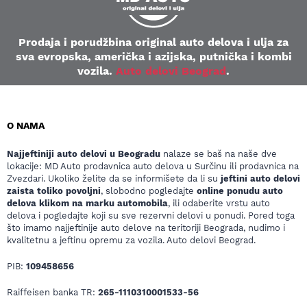
Prodaja i porudžbina original auto delova i ulja za
sva evropska, američka i azijska, putnička i kombi
vozila.
Auto delovi Beograd
.
O NAMA
Najjeftiniji auto delovi u Beogradu
nalaze se baš na naše dve
lokacije: MD Auto prodavnica auto delova u Surčinu ili prodavnica na
Zvezdari. Ukoliko želite da se informišete da li su
jeftini auto delovi
zaista toliko povoljni
, slobodno pogledajte
online ponudu auto
delova klikom na marku automobila
, ili odaberite vrstu auto
delova i pogledajte koji su sve rezervni delovi u ponudi. Pored toga
što imamo najjeftinije auto delove na teritoriji Beograda, nudimo i
kvalitetnu a jeftinu opremu za vozila. Auto delovi Beograd.
PIB:
109458656
Raiffeisen banka TR:
265-1110310001533-56