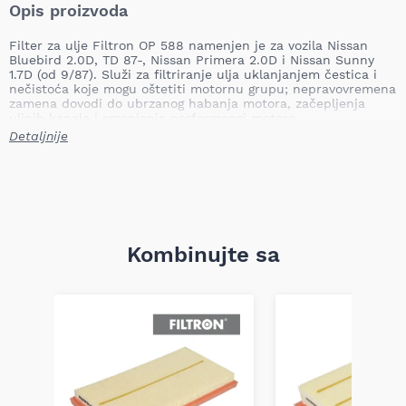
Opis proizvoda
Filter za ulje Filtron OP 588 namenjen je za vozila Nissan
Bluebird 2.0D, TD 87-, Nissan Primera 2.0D i Nissan Sunny
1.7D (od 9/87). Služi za filtriranje ulja uklanjanjem čestica i
nečistoća koje mogu oštetiti motornu grupu; nepravovremena
zamena dovodi do ubrzanog habanja motora, začepljenja
uljnih kanala i smanjenja performansi motora.
Detaljnije
Tip: pričvršćen šrafovima / izvedba: filter sa navojem
Visina: 121,0 mm
Spoljašnji prečnik: 94,0 mm
Unutrašnji prečnik 1: 72,0 mm
Unutrašnji prečnik 2: 62,0 mm
Spoljni prečnik zaptivke: 73,0 mm
Dimenzija navoja: 1 Inč (1-12 UNF-2B)
Broj namotaja po inču: 12UNF
Kombinujte sa
Težina: 0,62 kg
Filter je funkcionalno dizajniran da obezbedi pouzdano
zaptivanje i efikasno zadržavanje čestica u uljnom krugu,
čime produžava radni vek motora i štiti pokretne delove.
Proizvod je izrađen po fabričkim standardima i potiče od
poznatog nemačkog proizvođača Filtron, poznatog po dugoj
tradiciji u proizvodnji filtera visoke kvalitete.
Napomena: kompatibilnost obavezno proverite po broju šasije
ili oznaci sa starog filtera koji je bio na vozilu.