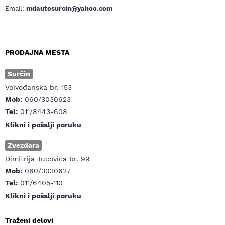
Email:
mdautosurcin@yahoo.com
PRODAJNA MESTA
Surčin
Vojvođanska br. 153
Mob:
060/3030623
Tel:
011/8443-608
Klikni i pošalji poruku
Zvezdara
Dimitrija Tucovića br. 99
Mob:
060/3030627
Tel:
011/6405-110
Klikni i pošalji poruku
Traženi delovi