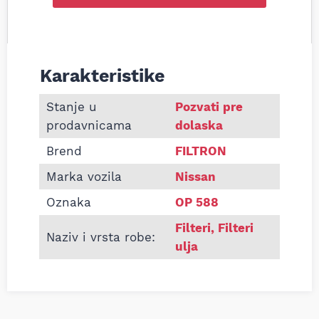
Karakteristike
Informacije o Filter ulja Filtron OP588 Nissan Blue
Stanje u
Pozvati pre
prodavnicama
dolaska
Brend
FILTRON
Marka vozila
Nissan
Oznaka
OP 588
Filteri
,
Filteri
Naziv i vrsta robe:
ulja