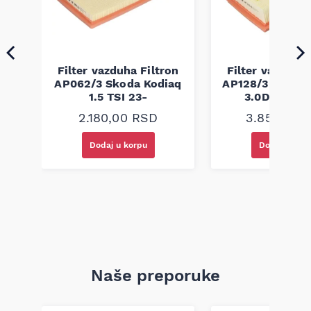
Filter vazduha Filtron
Filter vazduha 
on
AP062/3 Skoda Kodiaq
AP128/3 Range 
1.5 TSI 23-
3.0DH-4.4H
2.180,00
RSD
3.850,00
Dodaj u korpu
Dodaj u kor
Naše preporuke