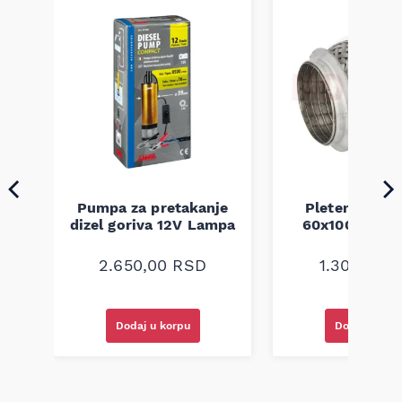
Pumpa za pretakanje
Pletenica au
a
dizel goriva 12V Lampa
60x100 unive
2.650,00
RSD
1.300,00
R
Dodaj u korpu
Dodaj u kor