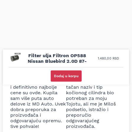
Filter ulja Filtron OP588
1.480,00
RSD
Nissan Bluebird 2.0D 87-
Uporedila sam sve
Odlična usluga i
moguće online
ljubazni prodavci.
Dodaj u korpu
prodavnice auto delova
Nisam bio siguran koji je
i definitivno najbolje
tačan naziv i tip
cene su ovde. Kupila
kočionog cilindra bio
sam više puta auto
potreban za moju
delove iz MD Auto. Uvek
Tojotu, ali me je Miloš
dobra preporuka za
podsetio, istražio i
proizvođača i
preporučio
odgovarajuću opremu.
odgovarajućeg
Sve pohvale!
proizvođača.