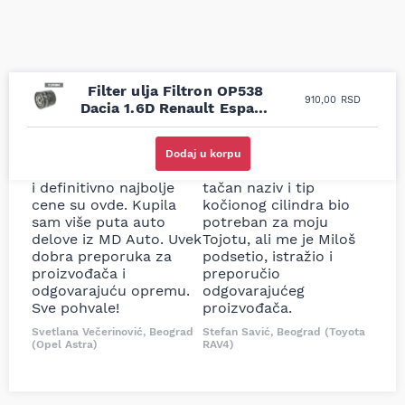
Filter ulja Filtron OP538
910,00
RSD
Dacia 1.6D Renault Espace
TD
Uporedila sam sve
Odlična usluga i
moguće online
ljubazni prodavci.
Dodaj u korpu
prodavnice auto delova
Nisam bio siguran koji je
i definitivno najbolje
tačan naziv i tip
cene su ovde. Kupila
kočionog cilindra bio
sam više puta auto
potreban za moju
delove iz MD Auto. Uvek
Tojotu, ali me je Miloš
dobra preporuka za
podsetio, istražio i
proizvođača i
preporučio
odgovarajuću opremu.
odgovarajućeg
Sve pohvale!
proizvođača.
Svetlana Večerinović, Beograd
Stefan Savić, Beograd (Toyota
(Opel Astra)
RAV4)