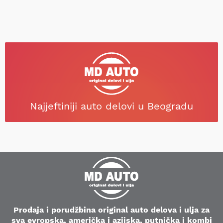
Najjeftiniji auto delovi u Beogradu
Prodaja i porudžbina original auto delova i ulja za
sva evropska, američka i azijska, putnička i kombi