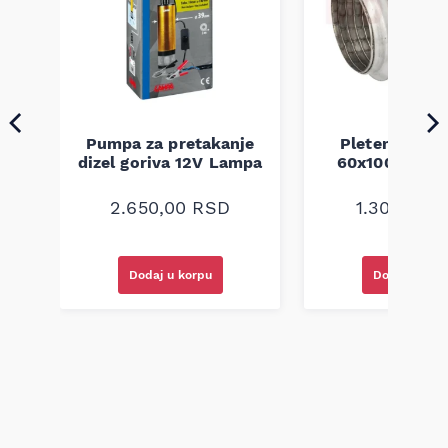
Pumpa za pretakanje
Pletenica au
a
dizel goriva 12V Lampa
60x100 unive
2.650,00
RSD
1.300,00
R
Dodaj u korpu
Dodaj u kor