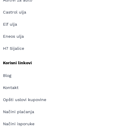
Aditivi za auto
Castrol ulja
Elf ulja
Eneos ulja
H7 Sijalice
Korisni linkovi
Blog
Kontakt
Opšti uslovi kupovine
Načini plaćanja
Načini isporuke