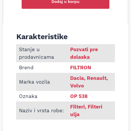
Dodaj u korpu
Karakteristike
Informacije o Filter ulja Filtron OP538 Dacia 1.6D
Stanje u
Pozvati pre
prodavnicama
dolaska
Brend
FILTRON
Dacia, Renault,
Marka vozila
Volvo
Oznaka
OP 538
Filteri
,
Filteri
Naziv i vrsta robe:
ulja