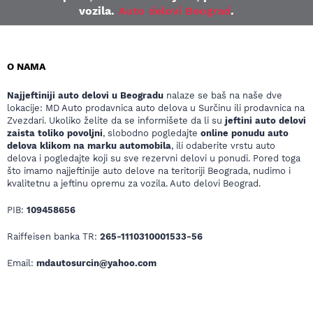
vozila.
Auto delovi Beograd
.
O NAMA
Najjeftiniji auto delovi u Beogradu
nalaze se baš na naše dve
lokacije: MD Auto prodavnica auto delova u Surčinu ili prodavnica na
Zvezdari. Ukoliko želite da se informišete da li su
jeftini auto delovi
zaista toliko povoljni
, slobodno pogledajte
online ponudu auto
delova klikom na marku automobila
, ili odaberite vrstu auto
delova i pogledajte koji su sve rezervni delovi u ponudi. Pored toga
što imamo najjeftinije auto delove na teritoriji Beograda, nudimo i
kvalitetnu a jeftinu opremu za vozila. Auto delovi Beograd.
PIB:
109458656
Raiffeisen banka TR:
265-1110310001533-56
Email:
mdautosurcin@yahoo.com