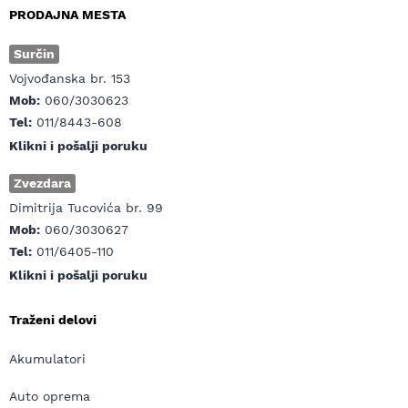
PRODAJNA MESTA
Surčin
Vojvođanska br. 153
Mob:
060/3030623
Tel:
011/8443-608
Klikni i pošalji poruku
Zvezdara
Dimitrija Tucovića br. 99
Mob:
060/3030627
Tel:
011/6405-110
Klikni i pošalji poruku
Traženi delovi
Akumulatori
Auto oprema