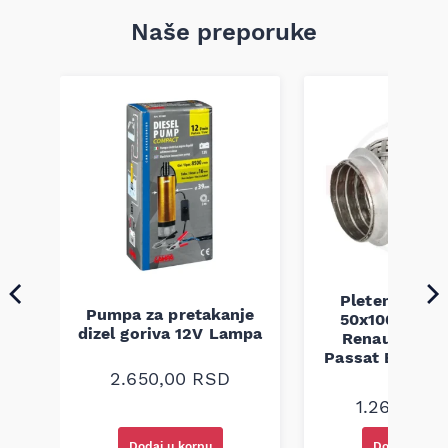
Naše preporuke
Pletenica au
Pumpa za pretakanje
50x100 Audi 
a
dizel goriva 12V Lampa
Renault Mega
Passat B5 B5.5 
94-08
2.650,00
RSD
1.260,00
R
Dodaj u korpu
Dodaj u kor