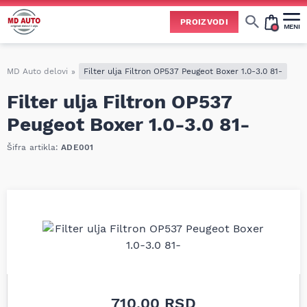
PROIZVODI
MENI
Cene svih vrsta ulja i aditiva trenutno su podložne čestim promenama
usled nestabilne situacije na tržištu i dešavanja na Bliskom istoku.
Zbog učestalih promena nabavnih cena, nije uvek moguće ažurirati cene na sajtu u realnom vremenu.
Molimo vas da pre poručivanja pozovete i proverite trenutno stanje i tačnu cenu.
MD Auto delovi
»
Filter ulja Filtron OP537 Peugeot Boxer 1.0-3.0 81-
Filter ulja Filtron OP537
Peugeot Boxer 1.0-3.0 81-
Šifra artikla:
ADE001
710,00
RSD