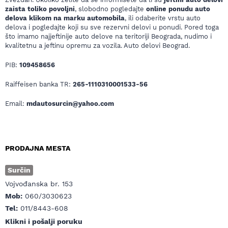
zaista toliko povoljni
, slobodno pogledajte
online ponudu auto
delova klikom na marku automobila
, ili odaberite vrstu auto
delova i pogledajte koji su sve rezervni delovi u ponudi. Pored toga
što imamo najjeftinije auto delove na teritoriji Beograda, nudimo i
kvalitetnu a jeftinu opremu za vozila. Auto delovi Beograd.
PIB:
109458656
Raiffeisen banka TR:
265-1110310001533-56
Email:
mdautosurcin@yahoo.com
PRODAJNA MESTA
Surčin
Vojvođanska br. 153
Mob:
060/3030623
Tel:
011/8443-608
Klikni i pošalji poruku