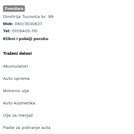
Zvezdara
Dimitrija Tucovića br. 99
Mob:
060/3030627
Tel:
011/6405-110
Klikni i pošalji poruku
Traženi delovi
Akumulatori
Auto oprema
Motorno ulje
Auto kozmetika
Ulje za menjač
Paste za poliranje auta