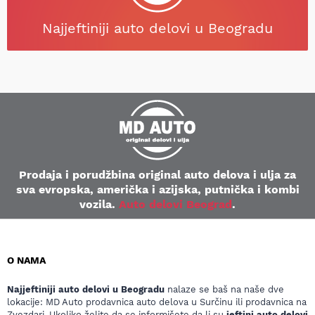
Najjeftiniji auto delovi u Beogradu
Prodaja i porudžbina original auto delova i ulja za
sva evropska, američka i azijska, putnička i kombi
vozila.
Auto delovi Beograd
.
O NAMA
Najjeftiniji auto delovi u Beogradu
nalaze se baš na naše dve
lokacije: MD Auto prodavnica auto delova u Surčinu ili prodavnica na
Zvezdari. Ukoliko želite da se informišete da li su
jeftini auto delovi