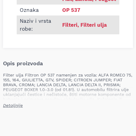
Oznaka
OP 537
Naziv i vrsta
Filteri
,
Filteri ulja
robe:
Opis proizvoda
Filter ulja Filtron OP 537 namenjen za vozila: ALFA ROMEO 75,
155, 164, GIULIETTA, GTV, SPIDER; CITROEN JUMPER; FIAT
BRAVA, CROMA; LANCIA DELTA, LANCIA DELTA II, PRISMA;
PEUGEOT BOXER 1.0-3.0 (od 01.81). U automobilu filtrira ulje
uklanjajući čestice i nečistoće, štiti motorne komponente od
habanja i osigurava pravilnu cirkulaciju ulja. Kašnjenje ili
izostanak zamene filtera može dovesti do smanjenog
Detaljnije
podmazivanja, ubrzanog habanja, začepljenja kanala i
povećanog rizika od oštećenja motora.
Visina: 97,0 mm
Spoljašnji prečnik: 76,0 mm (atreferenčno: 77,0 mm)
Unutrašnji prečnik 1: 72,0 mm