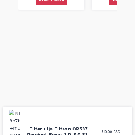
Uporedila sam sve
Odlična usluga i
Filter ulja Filtron OP537
710,00
RSD
moguće online
ljubazni prodavci.
Peugeot Boxer 1.0-3.0 81-