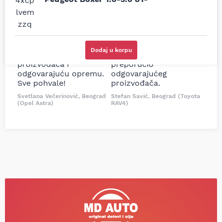
prodavnice auto delova
Nisam bio siguran koji je
i definitivno najbolje
tačan naziv i tip
cene su ovde. Kupila
kočionog cilindra bio
sam više puta auto
potreban za moju
delove iz MD Auto. Uvek
Tojotu, ali me je Miloš
Dodaj u korpu
dobra preporuka za
podsetio, istražio i
proizvođača i
preporučio
odgovarajuću opremu.
odgovarajućeg
Sve pohvale!
proizvođača.
Svetlana Večerinović, Beograd
Stefan Savić, Beograd (Toyota
(Opel Astra)
RAV4)