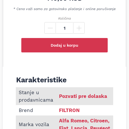
* Cena važi samo za gotovinsko plaćanje i online poručivanje
Količina
Dodaj u korpu
Karakteristike
Informacije o Filter ulja Filtron OP537 Peugeot Box
Stanje u
Pozvati pre dolaska
prodavnicama
Brend
FILTRON
Alfa Romeo, Citroen,
Marka vozila
Fiat, Lancia, Peugeot