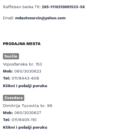
Raiffeisen banka TR:
265-1110310001533-56
Email:
mdautosurcin@yahoo.com
PRODAJNA MESTA
Surčin
Vojvođanska br. 153
Mob:
060/3030623
Tel:
011/8443-608
Klikni i pošalji poruku
Zvezdara
Dimitrija Tucovića br. 99
Mob:
060/3030627
Tel:
011/6405-110
Klikni i pošalji poruku