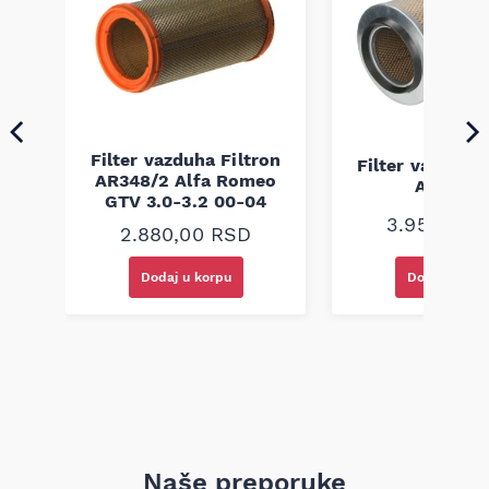
filter elemenata za automobilsku industriju. Proverite
kompatibilnost prema broju šasije (VIN) ili oznaci sa starog
filtera koji je bio na vozilu.
on
Filter vazduha Filtron
Filter vazduha 
r V
AR348/2 Alfa Romeo
AM420B
GTV 3.0-3.2 00-04
3.950,00
2.880,00
RSD
Dodaj u korpu
Dodaj u kor
Naše preporuke