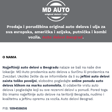
Prodaja i porudžbina original auto delova i ulja za
sva evropska, američka i azijska, putnička i kombi
vozila.
Auto delovi Beograd
.
O NAMA
Najjeftiniji auto delovi u Beogradu
nalaze se baš na naše dve
lokacije: MD Auto prodavnica auto delova u Surčinu ili prodavnica na
Zvezdari. Ukoliko želite da se informišete da li su
jeftini auto delovi
zaista toliko povoljni
, slobodno pogledajte
online ponudu auto
delova klikom na marku automobila
, ili odaberite vrstu auto
delova i pogledajte koji su sve rezervni delovi u ponudi. Pored toga
što imamo najjeftinije auto delove na teritoriji Beograda, nudimo i
kvalitetnu a jeftinu opremu za vozila. Auto delovi Beograd.
PIB:
109458656