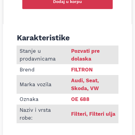
Dodaj u korpu
Karakteristike
Informacije o Filter ulja Filtron OE688 Audi A3 T
Stanje u
Pozvati pre
prodavnicama
dolaska
Brend
FILTRON
Audi, Seat,
Marka vozila
Skoda, VW
Oznaka
OE 688
Naziv i vrsta
Filteri
,
Filteri ulja
robe: