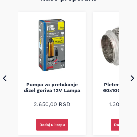
Pumpa za pretakanje
Pletenica au
a
dizel goriva 12V Lampa
60x100 unive
2.650,00
RSD
1.300,00
R
Dodaj u korpu
Dodaj u kor