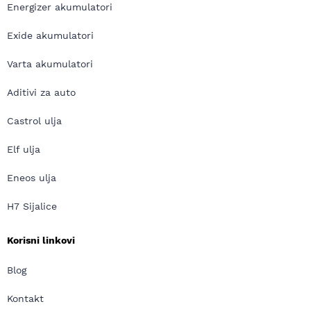
Energizer akumulatori
Exide akumulatori
Varta akumulatori
Aditivi za auto
Castrol ulja
Elf ulja
Eneos ulja
H7 Sijalice
Korisni linkovi
Blog
Kontakt