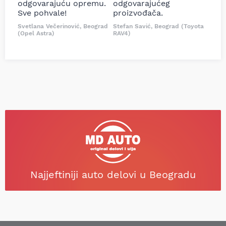
odgovarajuću opremu.
odgovarajućeg
Sve pohvale!
proizvođača.
Svetlana Večerinović, Beograd
Stefan Savić, Beograd (Toyota
(Opel Astra)
RAV4)
Najjeftiniji auto delovi u Beogradu