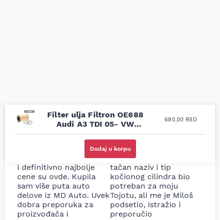
Filter ulja Filtron OE688
680,00
RSD
Audi A3 TDI 05- VW
Amarok 10-
Uporedila sam sve
Odlična usluga i
moguće online
ljubazni prodavci.
Dodaj u korpu
prodavnice auto delova
Nisam bio siguran koji je
i definitivno najbolje
tačan naziv i tip
cene su ovde. Kupila
kočionog cilindra bio
sam više puta auto
potreban za moju
delove iz MD Auto. Uvek
Tojotu, ali me je Miloš
dobra preporuka za
podsetio, istražio i
proizvođača i
preporučio