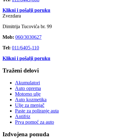
Klikni i pošalji poruku
Zvezdara
Dimitrija Tucovića br. 99
Mob:
060/3030627
Tel:
011/6405-110
Klikni i pošalji poruku
Traženi delovi
Akumulatori
Auto oprema
Motorno ulje
Auto kozmetika
Ulje za menjač
Paste za poliranje auta
Antifriz
Prva pomoć za auto
Izdvojena ponuda