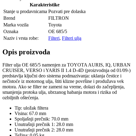
Karakteristike
Stanje u prodavnicama
Pozvati pre dolaska
Brend
FILTRON
Marka vozila
Toyota
Oznaka
OE 685/5
Naziv i vrsta robe:
Filteri
,
Filteri ulja
Opis proizvoda
Filter ulja OE 685/5 namenjen za TOYOTA AURIS, IQ, URBAN
CRUISER, VERSO i YARIS II 1.4 D-4D (proizvodnja od 01/09-)
predstavlja ključni deo sistema podmazivanja: uklanja čestice i
nečistoće iz motornog ulja, štiti klizne površine i produžava vek
motora. Ako se filter ne zameni na vreme, dolazi do začepljenja,
smanjenja protoka ulja, ubrzanog habanja motora i rizika od
ozbiljnih oštećenja.
Tip: uložak filtera
Visina: 67.0 mm
Spoljašnji prečnik: 70.0 mm
Unutrašnji prečnik 1: 28.0 mm
Unutrašnji prečnik 2: 28.0 mm
Težina: 0,05 kg