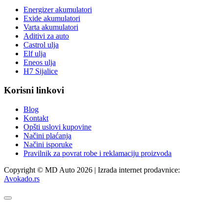
Energizer akumulatori
Exide akumulatori
Varta akumulatori
Aditivi za auto
Castrol ulja
Elf ulja
Eneos ulja
H7 Sijalice
Korisni linkovi
Blog
Kontakt
Opšti uslovi kupovine
Načini plaćanja
Načini isporuke
Pravilnik za povrat robe i reklamaciju proizvoda
Copyright © MD Auto 2026 | Izrada internet prodavnice:
Avokado.rs