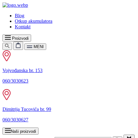
Blog
Otkup akumulatora
Kontakt
Proizvodi
MENI
Vojvođanska br. 153
060/3030623
Dimitrija Tucovića br. 99
060/3030627
Naši proizvodi