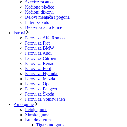
Svećice za auto
Kočione pločice
Kočioni diskovi
Delovi menjača i pogona
Filteri za auto
Delovi za auto klime
Farovi
Farovi za Alfa Romeo
Farovi za Fiat
Farovi za BMW
Farovi za Audi
Farovi za Citroen
Farovi za Renault
Farovi za Ford
Farovi za Hyundai
Farovi za Mazda
Farovi za Opel
Farovi za Peugeot
Farovi za Škoda
Farovi za Volkswagen
Auto gume
Letnje gume
Zimske gume
Brendovi guma
Tigar auto gume