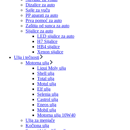
Dizalice za auto
Sajle za vuču
PP aparati za auto
Prva pomoć za auto
Zaštita od sunca za auto
Sijalice za auto
LED sijalice za auto
H7 Sijalice
HB4 sijalice
Xenon sijalice
Ulja i tečnosti
Motorna ulja
Liqui Moly ulja
Shell ulja
Total ulja
Motul ulja
Elf ulja
Selenia ulja
Castrol ulja
Eneos ulja
Mobil ulja
Motorna ulja 10W40
Ulja za menjače
Kočiona ulja