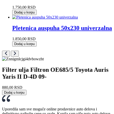
1.750,00
RSD
Dodaj u korpu
Pletenica auspuha 50x230 univerzalna
1.850,00
RSD
Dodaj u korpu
Filter ulja Filtron OE685/5 Toyota Auris
Yaris II D-4D 09-
880,00
RSD
Dodaj u korpu
Uporedila sam sve moguće online prodavnice auto delova i
definitivno najbolje cene su ovde. Kupila sam više puta auto delove