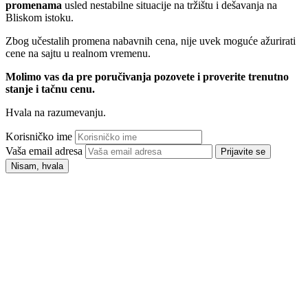
promenama
usled nestabilne situacije na tržištu i dešavanja na
Bliskom istoku.
Zbog učestalih promena nabavnih cena, nije uvek moguće ažurirati
cene na sajtu u realnom vremenu.
Molimo vas da pre poručivanja pozovete i proverite trenutno
stanje i tačnu cenu.
Hvala na razumevanju.
Korisničko ime
Vaša email adresa
Prijavite se
Nisam, hvala