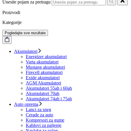
Unesite pojam za pretragu
Proizvodi
Kategorije
Pogledajte sve rezultate
Akumulatori
Energizer akumulatori
Varta akumulatori
Mustang akumulatori
Firecell akumulatori
Exide akumulatori
AGM Akumulatori
Akumulatori 55ah i 60ah
Akumulatori 70ah
Akumulatori 74ah i 75ah
Auto oprema
Lanci za sneg
Cerade za auto
Kompresori za gume
Kablovi za paljenje
Navlake za volan