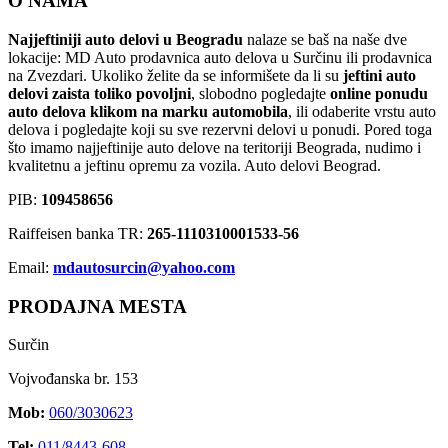
O NAMA
Najjeftiniji auto delovi u Beogradu
nalaze se baš na naše dve
lokacije: MD Auto prodavnica auto delova u Surčinu ili prodavnica
na Zvezdari. Ukoliko želite da se informišete da li su
jeftini auto
delovi zaista toliko povoljni
, slobodno pogledajte
online ponudu
auto delova klikom na marku automobila
, ili odaberite vrstu auto
delova i pogledajte koji su sve rezervni delovi u ponudi. Pored toga
što imamo najjeftinije auto delove na teritoriji Beograda, nudimo i
kvalitetnu a jeftinu opremu za vozila. Auto delovi Beograd.
PIB:
109458656
Raiffeisen banka TR:
265-1110310001533-56
Email:
mdautosurcin@yahoo.com
PRODAJNA MESTA
Surčin
Vojvođanska br. 153
Mob:
060/3030623
Tel:
011/8443-608