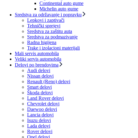
Continental auto gume
Michelin auto gume
Sredstva za održavanje i popravku
Lepkovi i zaptivači
Tehnički sprejevi
Sredstva za zaštitu auta
Sredstva za podmazivanje
Radna higijena
Trake i izolacioni materijali
Mali servis automobila
Veliki servis automobila
Delovi po brendovima
Audi delovi
Nissan delovi
Renault (Reno) delovi
Smart delovi
Škoda delovi
Land Rover delovi
Chevrolet delovi
Daewoo delovi
Lancia delovi
Isuzu delovi
Lada delovi
Rover delovi
Opel delovi