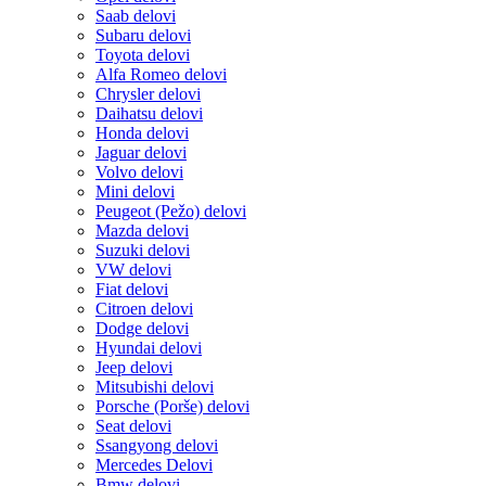
Saab delovi
Subaru delovi
Toyota delovi
Alfa Romeo delovi
Chrysler delovi
Daihatsu delovi
Honda delovi
Jaguar delovi
Volvo delovi
Mini delovi
Peugeot (Pežo) delovi
Mazda delovi
Suzuki delovi
VW delovi
Fiat delovi
Citroen delovi
Dodge delovi
Hyundai delovi
Jeep delovi
Mitsubishi delovi
Porsche (Porše) delovi
Seat delovi
Ssangyong delovi
Mercedes Delovi
Bmw delovi