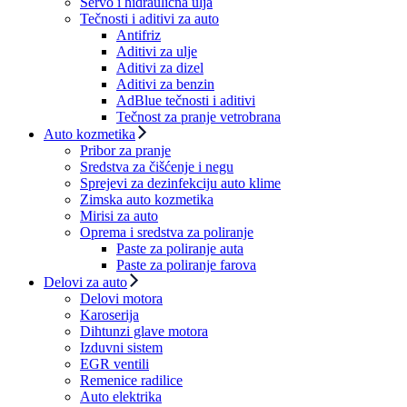
Servo i hidraulična ulja
Tečnosti i aditivi za auto
Antifriz
Aditivi za ulje
Aditivi za dizel
Aditivi za benzin
AdBlue tečnosti i aditivi
Tečnost za pranje vetrobrana
Auto kozmetika
Pribor za pranje
Sredstva za čišćenje i negu
Sprejevi za dezinfekciju auto klime
Zimska auto kozmetika
Mirisi za auto
Oprema i sredstva za poliranje
Paste za poliranje auta
Paste za poliranje farova
Delovi za auto
Delovi motora
Karoserija
Dihtunzi glave motora
Izduvni sistem
EGR ventili
Remenice radilice
Auto elektrika