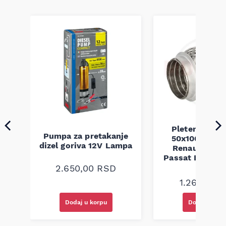
Pletenica au
Pumpa za pretakanje
50x100 Audi 
a
dizel goriva 12V Lampa
Renault Mega
Passat B5 B5.5 
94-08
2.650,00
RSD
1.260,00
R
Dodaj u korpu
Dodaj u kor