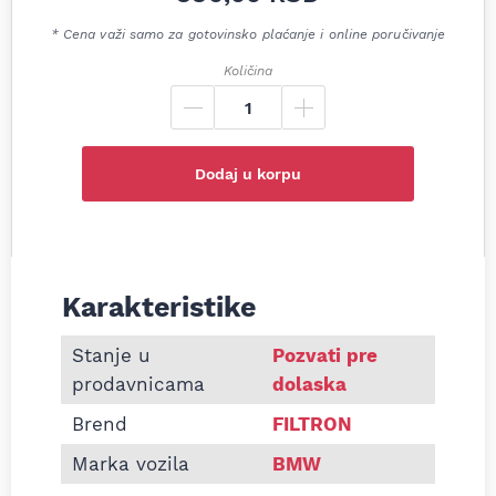
* Cena važi samo za gotovinsko plaćanje i online poručivanje
Količina
Dodaj u korpu
Karakteristike
Informacije o Filter ulja Filtron OE649/4 BMW 316i
Stanje u
Pozvati pre
prodavnicama
dolaska
Brend
FILTRON
Marka vozila
BMW