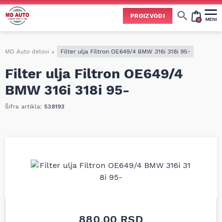
PROIZVODI
MENI
Cene svih vrsta ulja i aditiva trenutno su podložne čestim promenama
usled nestabilne situacije na tržištu i dešavanja na Bliskom istoku.
Zbog učestalih promena nabavnih cena, nije uvek moguće ažurirati cene na sajtu u realnom vremenu.
Molimo vas da pre poručivanja pozovete i proverite trenutno stanje i tačnu cenu.
MD Auto delovi
»
Filter ulja Filtron OE649/4 BMW 316i 318i 95-
Filter ulja Filtron OE649/4
BMW 316i 318i 95-
Šifra artikla:
538193
880,00
RSD