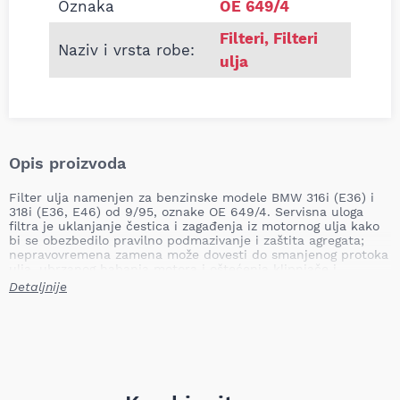
Oznaka
OE 649/4
Filteri
,
Filteri
Naziv i vrsta robe:
ulja
Opis proizvoda
Filter ulja namenjen za benzinske modele BMW 316i (E36) i
318i (E36, E46) od 9/95, oznake OE 649/4. Servisna uloga
filtra je uklanjanje čestica i zagađenja iz motornog ulja kako
bi se obezbedilo pravilno podmazivanje i zaštita agregata;
nepravovremena zamena može dovesti do smanjenog protoka
ulja, ubrzanog habanja motora i oštećenja klipnjače i
ležajeva.
Detaljnije
Tip: uložak
Visina: 103,0 mm
Spoljašnji prečnik: 65,0 mm
Unutrašnji prečnik 1: 26,0 mm
Unutrašnji prečnik 2: 26,0 mm
Težina: 0,08 kg