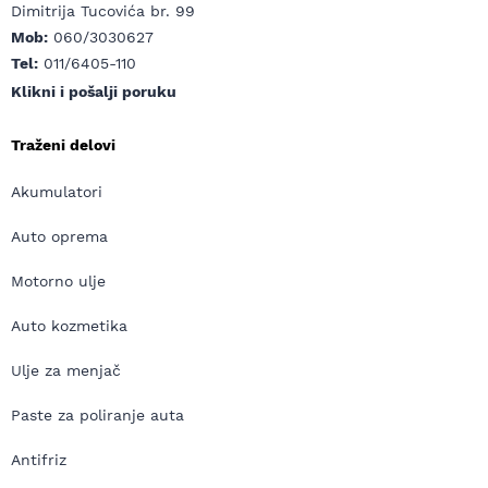
Dimitrija Tucovića br. 99
Mob:
060/3030627
Tel:
011/6405-110
Klikni i pošalji poruku
Traženi delovi
Akumulatori
Auto oprema
Motorno ulje
Auto kozmetika
Ulje za menjač
Paste za poliranje auta
Antifriz