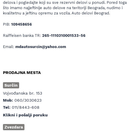
delova i pogledajte koji su sve rezervni delovi u ponudi. Pored toga
što imamo najjeftinije auto delove na teritoriji Beograda, nudimo i
kvalitetnu a jeftinu opremu za vozila. Auto delovi Beograd.
PIB:
109458656
Raiffeisen banka TR:
265-1110310001533-56
Email:
mdautosurcin@yahoo.com
PRODAJNA MESTA
Surčin
Vojvođanska br. 153
Mob:
060/3030623
Tel:
011/8443-608
Klikni i pošalji poruku
Zvezdara