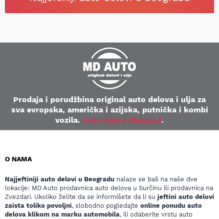
Prodaja i porudžbina original auto delova i ulja za
sva evropska, američka i azijska, putnička i kombi
vozila.
Auto delovi Beograd
.
O NAMA
Najjeftiniji auto delovi u Beogradu
nalaze se baš na naše dve
lokacije: MD Auto prodavnica auto delova u Surčinu ili prodavnica na
Zvezdari. Ukoliko želite da se informišete da li su
jeftini auto delovi
zaista toliko povoljni
, slobodno pogledajte
online ponudu auto
delova klikom na marku automobila
, ili odaberite vrstu auto