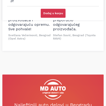
cene su ovde. Kupila
kočionog cilindra bio
sam više puta auto
potreban za moju
delove iz MD Auto. Uvek
Tojotu, ali me je Miloš
Dodaj u korpu
dobra preporuka za
podsetio, istražio i
proizvođača i
preporučio
odgovarajuću opremu.
odgovarajućeg
Sve pohvale!
proizvođača.
Svetlana Večerinović, Beograd
Stefan Savić, Beograd (Toyota
(Opel Astra)
RAV4)
Najjeftiniji auto delovi u Beogradu