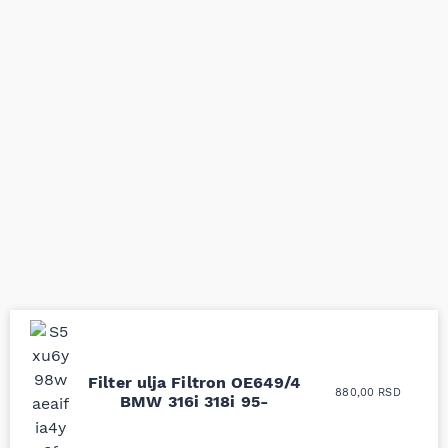
Uporedila sam sve
Odlična usluga i
Filter ulja Filtron OE649/4
880,00
RSD
moguće online
ljubazni prodavci.
BMW 316i 318i 95-
prodavnice auto delova
Nisam bio siguran koji je
i definitivno najbolje
tačan naziv i tip