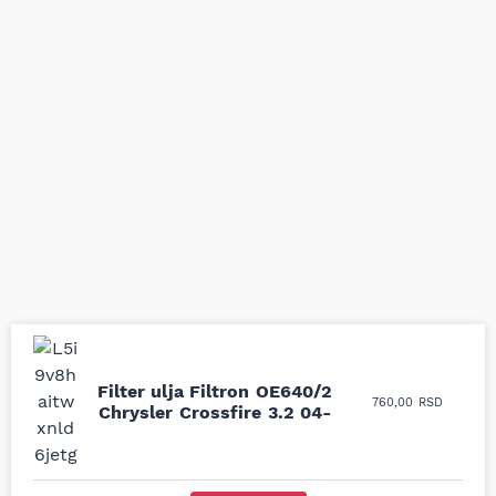
Filter ulja Filtron OE640/2
Uporedila sam sve
Odlična usluga i
760,00
RSD
Chrysler Crossfire 3.2 04-
moguće online
ljubazni prodavci.
prodavnice auto delova
Nisam bio siguran koji je
i definitivno najbolje
tačan naziv i tip
cene su ovde. Kupila
kočionog cilindra bio