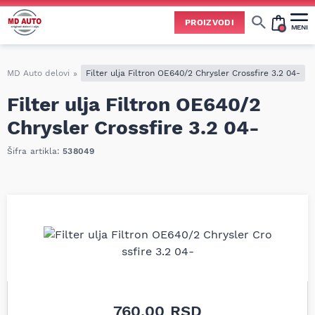
PROIZVODI
MENI
Cene svih vrsta ulja i aditiva trenutno su podložne čestim promenama
usled nestabilne situacije na tržištu i dešavanja na Bliskom istoku.
Zbog učestalih promena nabavnih cena, nije uvek moguće ažurirati cene na sajtu u realnom vremenu.
Molimo vas da pre poručivanja pozovete i proverite trenutno stanje i tačnu cenu.
MD Auto delovi
»
Filter ulja Filtron OE640/2 Chrysler Crossfire 3.2 04-
Filter ulja Filtron OE640/2
Chrysler Crossfire 3.2 04-
Šifra artikla:
538049
760,00
RSD