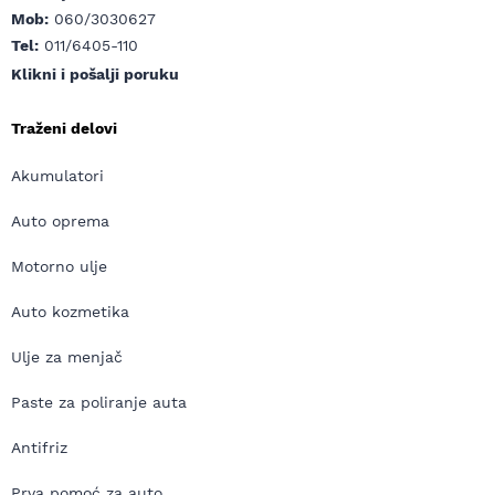
Mob:
060/3030627
Tel:
011/6405-110
Klikni i pošalji poruku
Traženi delovi
Akumulatori
Auto oprema
Motorno ulje
Auto kozmetika
Ulje za menjač
Paste za poliranje auta
Antifriz
Prva pomoć za auto