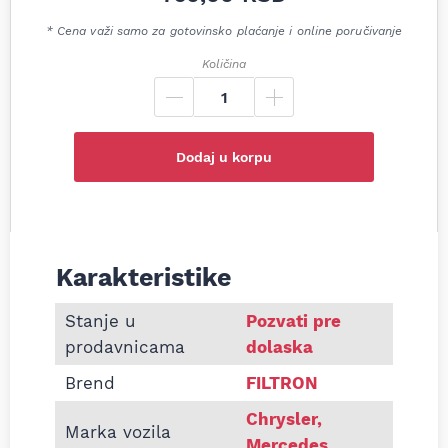
* Cena važi samo za gotovinsko plaćanje i online poručivanje
Količina
Dodaj u korpu
Karakteristike
Informacije o Filter ulja Filtron OE640/2 Chrysler 
Stanje u
Pozvati pre
prodavnicama
dolaska
Brend
FILTRON
Chrysler,
Marka vozila
Mercedes