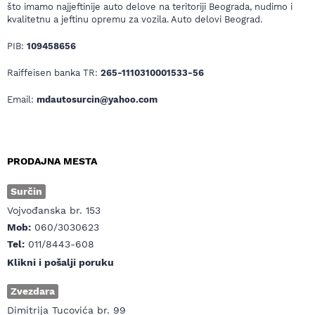
što imamo najjeftinije auto delove na teritoriji Beograda, nudimo i
kvalitetnu a jeftinu opremu za vozila. Auto delovi Beograd.
PIB:
109458656
Raiffeisen banka TR:
265-1110310001533-56
Email:
mdautosurcin@yahoo.com
PRODAJNA MESTA
Surčin
Vojvođanska br. 153
Mob:
060/3030623
Tel:
011/8443-608
Klikni i pošalji poruku
Zvezdara
Dimitrija Tucovića br. 99