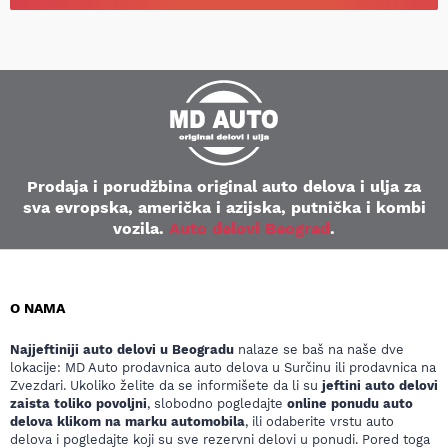
Prodaja i porudžbina original auto delova i ulja za
sva evropska, američka i azijska, putnička i kombi
vozila.
Auto delovi Beograd
.
O NAMA
Najjeftiniji auto delovi u Beogradu
nalaze se baš na naše dve
lokacije: MD Auto prodavnica auto delova u Surčinu ili prodavnica na
Zvezdari. Ukoliko želite da se informišete da li su
jeftini auto delovi
zaista toliko povoljni
, slobodno pogledajte
online ponudu auto
delova klikom na marku automobila
, ili odaberite vrstu auto
delova i pogledajte koji su sve rezervni delovi u ponudi. Pored toga