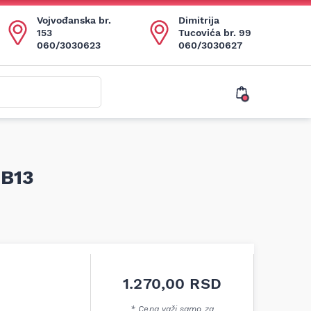
Vojvođanska br.
Dimitrija
153
Tucovića br. 99
060/3030623
060/3030627
 B13
1.270,00
RSD
* Cena važi samo za