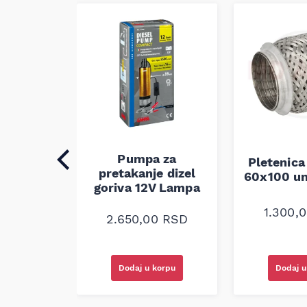
Pumpa za
auspuha
Pletenica
pretakanje dizel
verzalna
60x100 un
goriva 12V Lampa
0
RSD
1.300,
2.650,00
RSD
korpu
Dodaj u korpu
Dodaj u