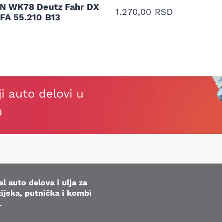
NN WK78 Deutz Fahr DX
Stefan Savić, Beograd (Toy
1.270,00
RSD
 FA 55.210 B13
ji auto delovi u
u
l auto delova i ulja za
ijska, putnička i kombi
.