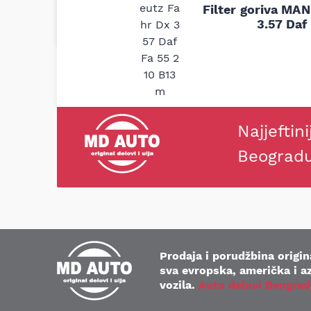
Filter goriva MA
Svetlana Večerinović, Beograd (Opel Astra)
3.57 Daf
Najjeftini
Beograd
Prodaja i porudžbina origina
sva evropska, američka i az
vozila.
Auto delovi Beograd