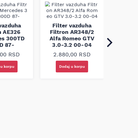
Filte
Filtron
 vazduha
Filter vazduha
XF10
on AE326
Filtron AR348/2
es 300TD
Alfa Romeo GTV
D 87-
3.0-3.2 00-04
6.75
,00
RSD
2.880,00
RSD
 u korpu
Dodaj u korpu
Doda