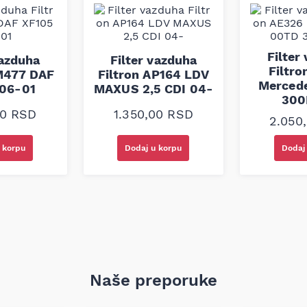
ca i separaciju nečistoća u
Filter
ra i dugotrajnosti sistema za
vazduha
Filter vazduha
dardima i specifikacijama, i
Filtr
AM477 DAF
Filtron AP164 LDV
 nemačkog proizvođača MANN,
Merced
 06-01
MAXUS 2,5 CDI 04-
li kvaliteta u proizvodnji
300
00
RSD
1.350,00
RSD
2.050
rema broju šasije vozila ili
 korpu
Dodaj u korpu
Dodaj
Naše preporuke