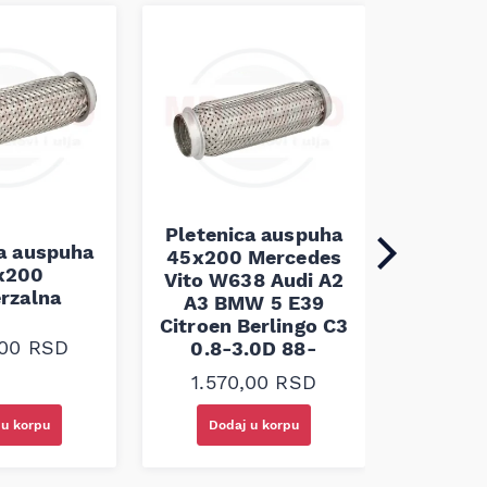
Pletenica auspuha
ca auspuha
45x200 Mercedes
Pleten
x200
Vito W638 Audi A2
45x100 
erzalna
A3 BMW 5 E39
Citroen Berlingo C3
1.10
,00
RSD
0.8-3.0D 88-
1.570,00
RSD
 u korpu
Dodaj u korpu
Doda