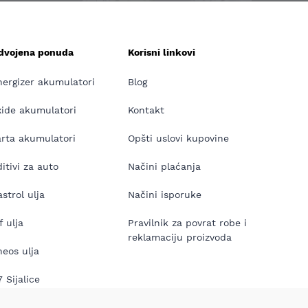
zdvojena ponuda
Korisni linkovi
nergizer akumulatori
Blog
xide akumulatori
Kontakt
arta akumulatori
Opšti uslovi kupovine
itivi za auto
Načini plaćanja
strol ulja
Načini isporuke
f ulja
Pravilnik za povrat robe i
reklamaciju proizvoda
neos ulja
 Sijalice