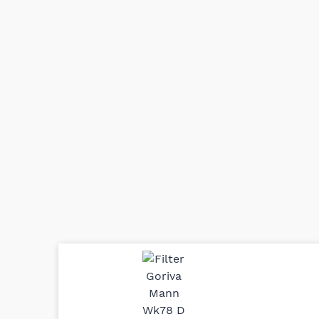
Uporedila sam sve moguće online pr
definitivno najbolje cene su ovde. K
delove iz MD Auto. Uvek dobra prep
odgovarajuću opremu. Sve pohvale!