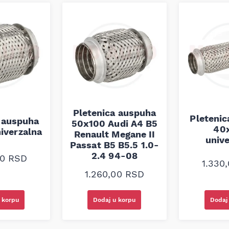
Pletenica auspuha
Pleteni
 auspuha
50x100 Audi A4 B5
40
iverzalna
Renault Megane II
univ
Passat B5 B5.5 1.0-
2.4 94-08
00
RSD
1.330
1.260,00
RSD
 korpu
Dodaj u korpu
Dodaj