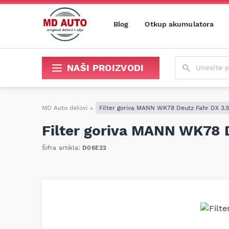
Blog
Otkup akumulatora
Unesite poja
NAŠI PROIZVODI
Sredstva za održavanje i popravku
MD Auto delovi
»
Filter goriva MANN WK78 Deutz Fahr DX 3.5
Filter goriva MANN WK78 D
Šifra artikla:
D06E22