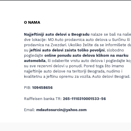
O NAMA
Najjeftiniji auto delovi u Beogradu
nalaze se baš na naš
dve lokacije: MD Auto prodavnica auto delova u Surčinu ili
prodavnica na Zvezdari. Ukoliko želite da se informišete da
su
jeftini auto delovi zaista toliko povoljni
, slobodno
pogledajte
online ponudu auto delova klikom na marku
automobila
, ili odaberite vrstu auto delova i pogledajte koj
su sve rezervni delovi u ponudi. Pored toga što imamo
najjeftinije auto delove na teritoriji Beograda, nudimo i
kvalitetnu a jeftinu opremu za vozila. Auto delovi Beograd.
PIB:
109458656
Raiffeisen banka TR:
265-1110310001533-56
Email:
mdautosurcin@yahoo.com