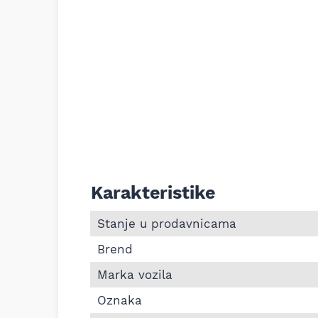
Karakteristike
Informacije o Filter goriva MANN WK78 D
Stanje u prodavnicama
Brend
Marka vozila
Oznaka