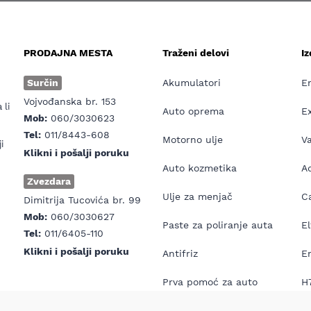
PRODAJNA MESTA
Traženi delovi
I
e
Surčin
Akumulatori
E
Vojvođanska br. 153
 li
Auto oprema
E
Mob:
060/3030623
Tel:
011/8443-608
Motorno ulje
V
i
Klikni i pošalji poruku
Auto kozmetika
Ad
Zvezdara
Ulje za menjač
Ca
Dimitrija Tucovića br. 99
Mob:
060/3030627
Paste za poliranje auta
El
Tel:
011/6405-110
Klikni i pošalji poruku
Antifriz
E
Prva pomoć za auto
H7