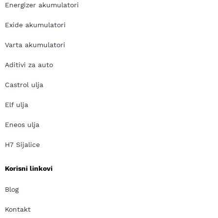
Energizer akumulatori
Exide akumulatori
Varta akumulatori
Aditivi za auto
Castrol ulja
Elf ulja
Eneos ulja
H7 Sijalice
Korisni linkovi
Blog
Kontakt