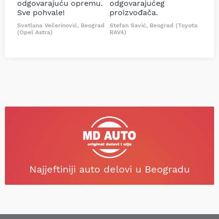
odgovarajuću opremu.
odgovarajućeg
Sve pohvale!
proizvođača.
Svetlana Večerinović, Beograd
Stefan Savić, Beograd (Toyota
(Opel Astra)
RAV4)
Najjeftiniji auto delovi u Beogradu