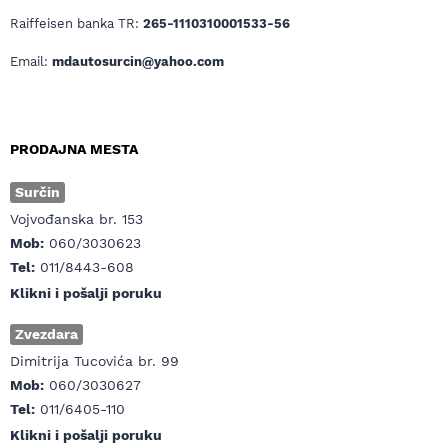
Raiffeisen banka TR:
265-1110310001533-56
Email:
mdautosurcin@yahoo.com
PRODAJNA MESTA
Surčin
Vojvođanska br. 153
Mob:
060/3030623
Tel:
011/8443-608
Klikni i pošalji poruku
Zvezdara
Dimitrija Tucovića br. 99
Mob:
060/3030627
Tel:
011/6405-110
Klikni i pošalji poruku