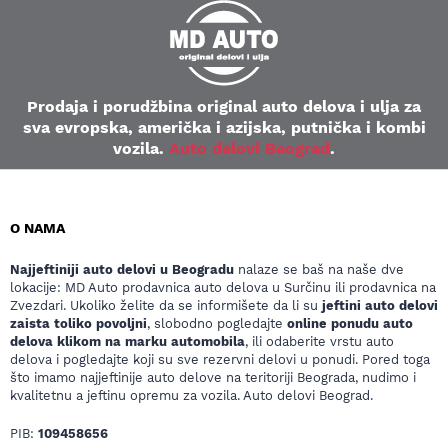
Prodaja i porudžbina original auto delova i ulja za
sva evropska, američka i azijska, putnička i kombi
vozila.
Auto delovi Beograd
.
O NAMA
Najjeftiniji auto delovi u Beogradu
nalaze se baš na naše dve
lokacije: MD Auto prodavnica auto delova u Surčinu ili prodavnica na
Zvezdari. Ukoliko želite da se informišete da li su
jeftini auto delovi
zaista toliko povoljni
, slobodno pogledajte
online ponudu auto
delova klikom na marku automobila
, ili odaberite vrstu auto
delova i pogledajte koji su sve rezervni delovi u ponudi. Pored toga
što imamo najjeftinije auto delove na teritoriji Beograda, nudimo i
kvalitetnu a jeftinu opremu za vozila. Auto delovi Beograd.
PIB:
109458656