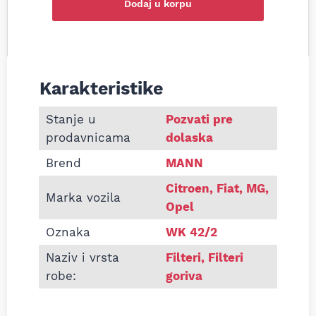
Dodaj u korpu
Karakteristike
Informacije o Filter goriva MANN WK42/2 Citroen 
Stanje u
Pozvati pre
prodavnicama
dolaska
Brend
MANN
Citroen, Fiat, MG,
Marka vozila
Opel
Oznaka
WK 42/2
Naziv i vrsta
Filteri
,
Filteri
robe:
goriva