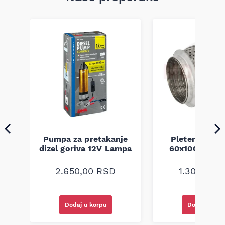
Pumpa za pretakanje
Pletenica au
a
dizel goriva 12V Lampa
60x100 unive
2.650,00
RSD
1.300,00
R
Dodaj u korpu
Dodaj u kor