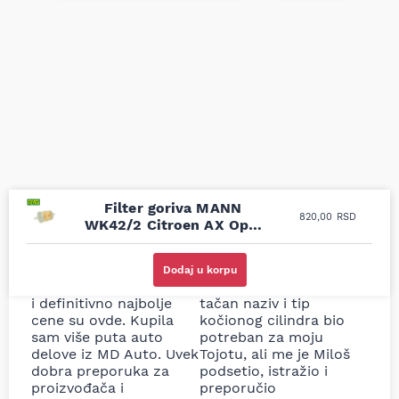
Filter goriva MANN
820,00
RSD
WK42/2 Citroen AX Opel
Kadett C 73-
Uporedila sam sve
Odlična usluga i
moguće online
ljubazni prodavci.
Dodaj u korpu
prodavnice auto delova
Nisam bio siguran koji je
i definitivno najbolje
tačan naziv i tip
cene su ovde. Kupila
kočionog cilindra bio
sam više puta auto
potreban za moju
delove iz MD Auto. Uvek
Tojotu, ali me je Miloš
dobra preporuka za
podsetio, istražio i
proizvođača i
preporučio