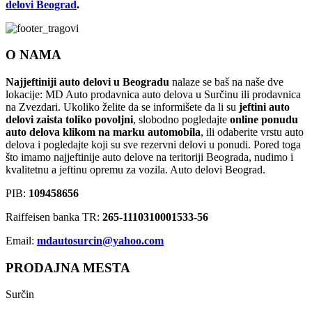
delovi Beograd
.
O NAMA
Najjeftiniji auto delovi u Beogradu
nalaze se baš na naše dve
lokacije: MD Auto prodavnica auto delova u Surčinu ili prodavnica
na Zvezdari. Ukoliko želite da se informišete da li su
jeftini auto
delovi zaista toliko povoljni
, slobodno pogledajte
online ponudu
auto delova klikom na marku automobila
, ili odaberite vrstu auto
delova i pogledajte koji su sve rezervni delovi u ponudi. Pored toga
što imamo najjeftinije auto delove na teritoriji Beograda, nudimo i
kvalitetnu a jeftinu opremu za vozila. Auto delovi Beograd.
PIB:
109458656
Raiffeisen banka TR:
265-1110310001533-56
Email:
mdautosurcin@yahoo.com
PRODAJNA MESTA
Surčin