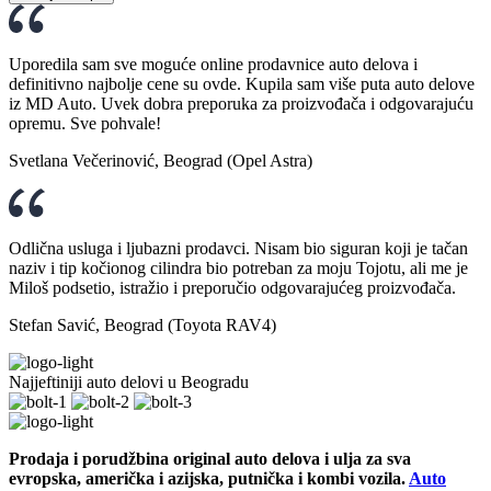
Uporedila sam sve moguće online prodavnice auto delova i
definitivno najbolje cene su ovde. Kupila sam više puta auto delove
iz MD Auto. Uvek dobra preporuka za proizvođača i odgovarajuću
opremu. Sve pohvale!
Svetlana Večerinović, Beograd (Opel Astra)
Odlična usluga i ljubazni prodavci. Nisam bio siguran koji je tačan
naziv i tip kočionog cilindra bio potreban za moju Tojotu, ali me je
Miloš podsetio, istražio i preporučio odgovarajućeg proizvođača.
Stefan Savić, Beograd (Toyota RAV4)
Najjeftiniji auto delovi u Beogradu
Prodaja i porudžbina original auto delova i ulja za sva
evropska, američka i azijska, putnička i kombi vozila.
Auto