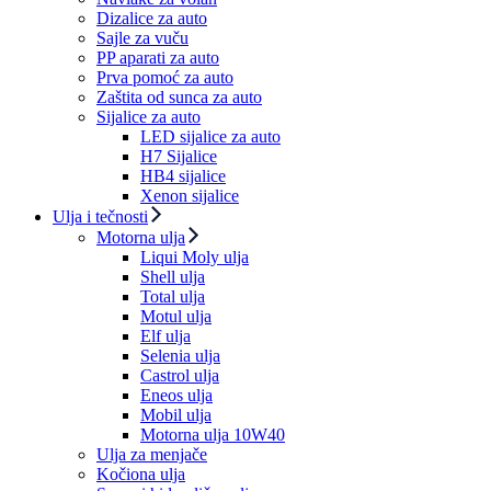
Dizalice za auto
Sajle za vuču
PP aparati za auto
Prva pomoć za auto
Zaštita od sunca za auto
Sijalice za auto
LED sijalice za auto
H7 Sijalice
HB4 sijalice
Xenon sijalice
Ulja i tečnosti
Motorna ulja
Liqui Moly ulja
Shell ulja
Total ulja
Motul ulja
Elf ulja
Selenia ulja
Castrol ulja
Eneos ulja
Mobil ulja
Motorna ulja 10W40
Ulja za menjače
Kočiona ulja