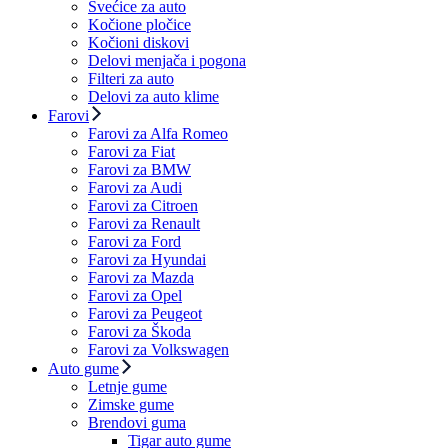
Svećice za auto
Kočione pločice
Kočioni diskovi
Delovi menjača i pogona
Filteri za auto
Delovi za auto klime
Farovi
Farovi za Alfa Romeo
Farovi za Fiat
Farovi za BMW
Farovi za Audi
Farovi za Citroen
Farovi za Renault
Farovi za Ford
Farovi za Hyundai
Farovi za Mazda
Farovi za Opel
Farovi za Peugeot
Farovi za Škoda
Farovi za Volkswagen
Auto gume
Letnje gume
Zimske gume
Brendovi guma
Tigar auto gume