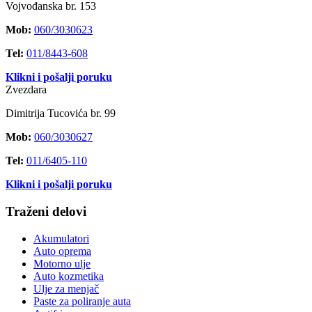
Vojvođanska br. 153
Mob:
060/3030623
Tel:
011/8443-608
Klikni i pošalji poruku
Zvezdara
Dimitrija Tucovića br. 99
Mob:
060/3030627
Tel:
011/6405-110
Klikni i pošalji poruku
Traženi delovi
Akumulatori
Auto oprema
Motorno ulje
Auto kozmetika
Ulje za menjač
Paste za poliranje auta