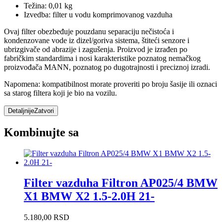
Težina: 0,01 kg
Izvedba: filter u vodu komprimovanog vazduha
Ovaj filter obezbeđuje pouzdanu separaciju nečistoća i
kondenzovane vode iz dizel/goriva sistema, štiteći senzore i
ubrizgivače od abrazije i zagušenja. Proizvod je izrađen po
fabričkim standardima i nosi karakteristike poznatog nemačkog
proizvođača MANN, poznatog po dugotrajnosti i preciznoj izradi.
Napomena: kompatibilnost morate proveriti po broju šasije ili oznaci
sa starog filtera koji je bio na vozilu.
Detaljnije
Zatvori
Kombinujte sa
Filter vazduha Filtron AP025/4 BMW
X1 BMW X2 1.5-2.0H 21-
5.180,00
RSD