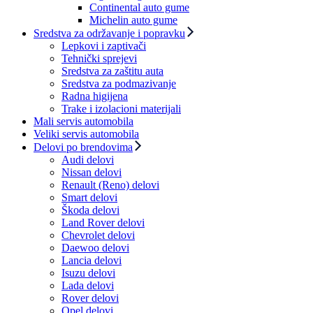
Continental auto gume
Michelin auto gume
Sredstva za održavanje i popravku
Lepkovi i zaptivači
Tehnički sprejevi
Sredstva za zaštitu auta
Sredstva za podmazivanje
Radna higijena
Trake i izolacioni materijali
Mali servis automobila
Veliki servis automobila
Delovi po brendovima
Audi delovi
Nissan delovi
Renault (Reno) delovi
Smart delovi
Škoda delovi
Land Rover delovi
Chevrolet delovi
Daewoo delovi
Lancia delovi
Isuzu delovi
Lada delovi
Rover delovi
Opel delovi