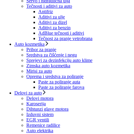
Servo i hidraulična ulja
Tečnosti i aditivi za auto
Antifriz
Aditivi za ulje
Aditivi za dizel
Aditivi za benzin
AdBlue tečnosti i aditivi
Tečnost za pranje vetrobrana
Auto kozmetika
Pribor za pranje
Sredstva za čišćenje i negu
Sprejevi za dezinfekciju auto klime
Zimska auto kozmetika
Mirisi za auto
Oprema i sredstva za poliranje
Paste za poliranje auta
Paste za poliranje farova
Delovi za auto
Delovi motora
Karoserija
Dihtunzi glave motora
Izduvni sistem
EGR ventili
Remenice radilice
Auto elektrika