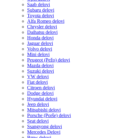
Saab delovi
Subaru delovi
Toyota delovi
Alfa Romeo delovi
Chrysler delovi
Daihatsu delovi
Honda delovi
Jaguar delovi
Volvo delovi
Mini delovi
Peugeot (Pežo) delovi
Mazda delovi
Suzuki delovi
VW delovi
Fiat delovi
Citroen delovi
Dodge delovi
Hyundai delovi
Jeep delovi
Mitsubishi delovi
Porsche (Porše) delovi
Seat delovi
Ssangyong delovi
Mercedes Delovi
Bmw delovi