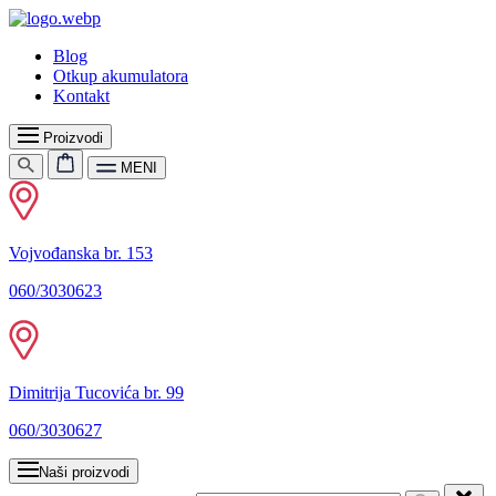
Blog
Otkup akumulatora
Kontakt
Proizvodi
MENI
Vojvođanska br. 153
060/3030623
Dimitrija Tucovića br. 99
060/3030627
Naši proizvodi