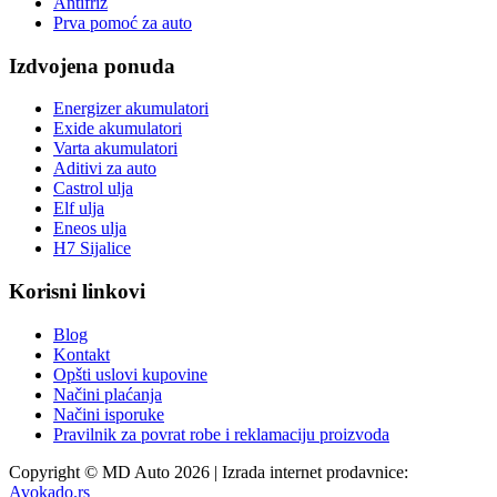
Antifriz
Prva pomoć za auto
Izdvojena ponuda
Energizer akumulatori
Exide akumulatori
Varta akumulatori
Aditivi za auto
Castrol ulja
Elf ulja
Eneos ulja
H7 Sijalice
Korisni linkovi
Blog
Kontakt
Opšti uslovi kupovine
Načini plaćanja
Načini isporuke
Pravilnik za povrat robe i reklamaciju proizvoda
Copyright © MD Auto 2026 | Izrada internet prodavnice:
Avokado.rs