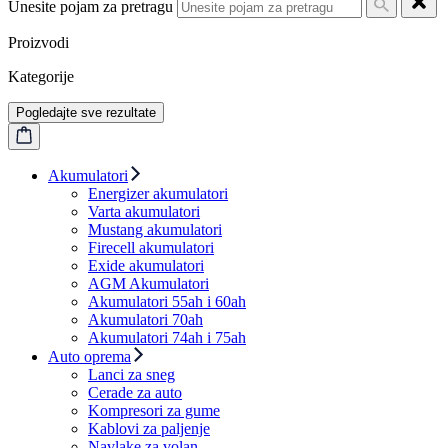
Unesite pojam za pretragu
Proizvodi
Kategorije
Pogledajte sve rezultate
Akumulatori
Energizer akumulatori
Varta akumulatori
Mustang akumulatori
Firecell akumulatori
Exide akumulatori
AGM Akumulatori
Akumulatori 55ah i 60ah
Akumulatori 70ah
Akumulatori 74ah i 75ah
Auto oprema
Lanci za sneg
Cerade za auto
Kompresori za gume
Kablovi za paljenje
Navlake za volan