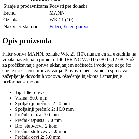
Stanje u prodavnicama
Pozvati pre dolaska
Brend
MANN
Oznaka
WK 21 (10)
Naziv i vrsta robe:
Filteri
,
Filteri goriva
Opis proizvoda
Filter goriva MANN, oznake WK 21 (10), namenjen za ugradnju na
vozila navedena u primeni: LIGIER NOVA 0.05 08.02-12.08. Služi
za pročišćavanje goriva uklanjanjem nečistoća i vode pre nego što
stigne do sistema ubrizgavanja. Pravovremena zamena sprečava
začepljenje dovodnih vodova, oštećenje injektora i smanjenje
performansi motora.
Tip: filter creva
Visina: 50.0 mm
Spoljašnji prečnik: 21.0 mm
Spoljašnji prečnik 2: 16.0 mm
Prečnik ulaza: 5.0 mm
Prečnik ispusta: 5.0 mm
Broj stub-cevi: 2 kom
Prečnik stub-cevi: 5.0 mm
Prečnik cevi 2: 5.0 mm