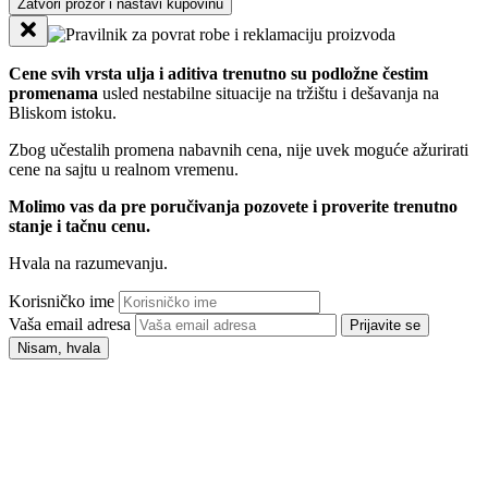
Zatvori prozor i nastavi kupovinu
Cene svih vrsta ulja i aditiva trenutno su podložne čestim
promenama
usled nestabilne situacije na tržištu i dešavanja na
Bliskom istoku.
Zbog učestalih promena nabavnih cena, nije uvek moguće ažurirati
cene na sajtu u realnom vremenu.
Molimo vas da pre poručivanja pozovete i proverite trenutno
stanje i tačnu cenu.
Hvala na razumevanju.
Korisničko ime
Vaša email adresa
Prijavite se
Nisam, hvala