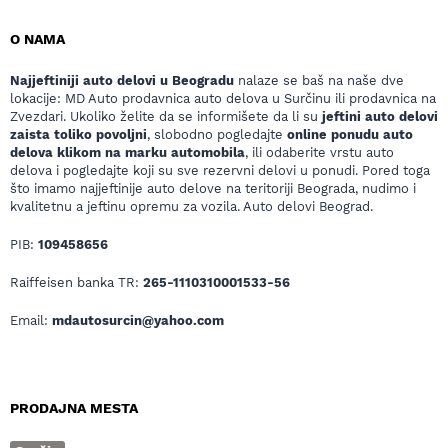
O NAMA
Najjeftiniji auto delovi u Beogradu
nalaze se baš na naše dve
lokacije: MD Auto prodavnica auto delova u Surčinu ili prodavnica na
Zvezdari. Ukoliko želite da se informišete da li su
jeftini auto delovi
zaista toliko povoljni
, slobodno pogledajte
online ponudu auto
delova klikom na marku automobila
, ili odaberite vrstu auto
delova i pogledajte koji su sve rezervni delovi u ponudi. Pored toga
što imamo najjeftinije auto delove na teritoriji Beograda, nudimo i
kvalitetnu a jeftinu opremu za vozila. Auto delovi Beograd.
PIB:
109458656
Raiffeisen banka TR:
265-1110310001533-56
Email:
mdautosurcin@yahoo.com
PRODAJNA MESTA