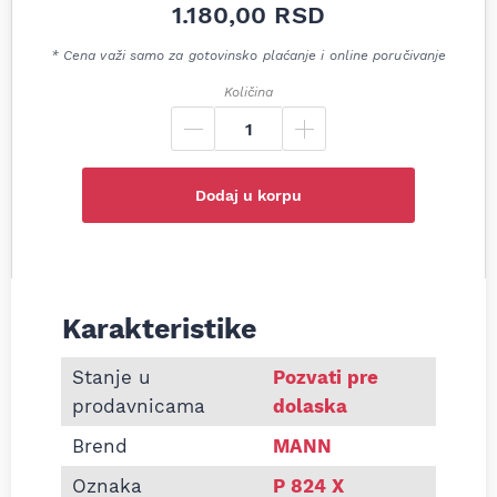
1.180,00
RSD
* Cena važi samo za gotovinsko plaćanje i online poručivanje
Količina
Dodaj u korpu
Karakteristike
Informacije o Filter goriva MANN P824X Hitachi 
Stanje u
Pozvati pre
prodavnicama
dolaska
Brend
MANN
Oznaka
P 824 X