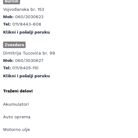
Surčin
Vojvođanska br. 153
Mob:
060/3030623
Tel:
011/8443-608
Klikni i pošalji poruku
Zvezdara
Dimitrija Tucovića br. 99
Mob:
060/3030627
Tel:
011/6405-110
Klikni i pošalji poruku
Traženi delovi
Akumulatori
Auto oprema
Motorno ulje