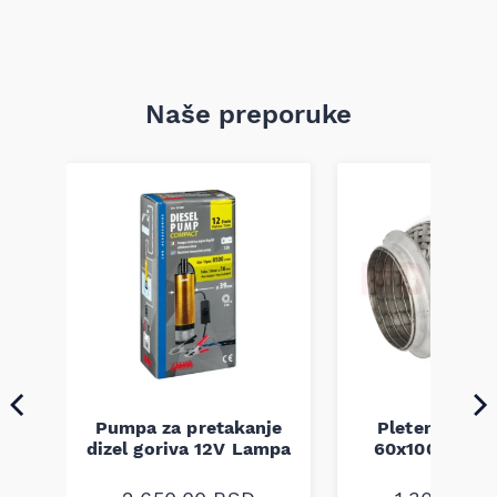
Naše preporuke
Pumpa za pretakanje
Pletenica au
a
dizel goriva 12V Lampa
60x100 unive