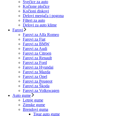
Svećice za auto
Kočione pločice
Kočioni diskovi
Delovi menjača i pogona
Filteri za auto
Delovi za auto klime
Farovi
Farovi za Alfa Romeo
Farovi za Fiat
Farovi za BMW
Farovi za Audi
Farovi za Citroen
Farovi za Renault
Farovi za Ford
Farovi za Hyundai
Farovi za Mazda
Farovi za Opel
Farovi za Peugeot
Farovi za Škoda
Farovi za Volkswagen
Auto gume
Letnje gume
Zimske gume
Brendovi guma
Tigar auto gume