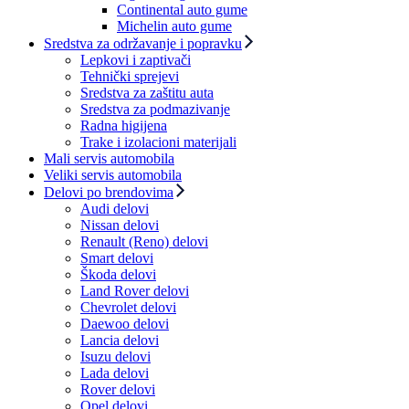
Continental auto gume
Michelin auto gume
Sredstva za održavanje i popravku
Lepkovi i zaptivači
Tehnički sprejevi
Sredstva za zaštitu auta
Sredstva za podmazivanje
Radna higijena
Trake i izolacioni materijali
Mali servis automobila
Veliki servis automobila
Delovi po brendovima
Audi delovi
Nissan delovi
Renault (Reno) delovi
Smart delovi
Škoda delovi
Land Rover delovi
Chevrolet delovi
Daewoo delovi
Lancia delovi
Isuzu delovi
Lada delovi
Rover delovi
Opel delovi