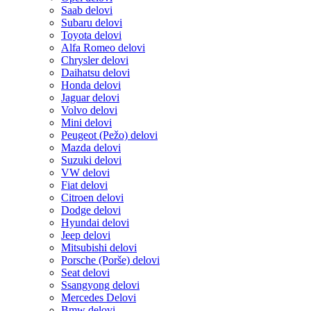
Saab delovi
Subaru delovi
Toyota delovi
Alfa Romeo delovi
Chrysler delovi
Daihatsu delovi
Honda delovi
Jaguar delovi
Volvo delovi
Mini delovi
Peugeot (Pežo) delovi
Mazda delovi
Suzuki delovi
VW delovi
Fiat delovi
Citroen delovi
Dodge delovi
Hyundai delovi
Jeep delovi
Mitsubishi delovi
Porsche (Porše) delovi
Seat delovi
Ssangyong delovi
Mercedes Delovi
Bmw delovi