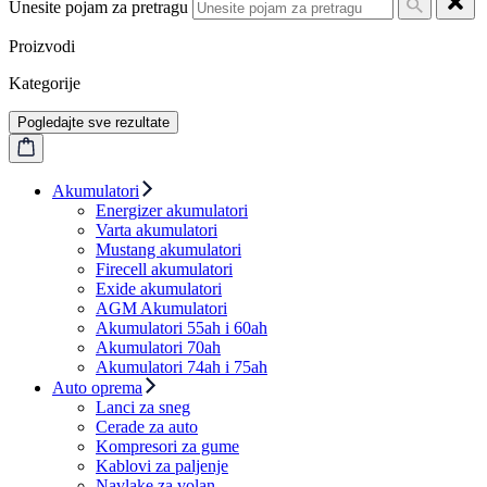
Unesite pojam za pretragu
Proizvodi
Kategorije
Pogledajte sve rezultate
Akumulatori
Energizer akumulatori
Varta akumulatori
Mustang akumulatori
Firecell akumulatori
Exide akumulatori
AGM Akumulatori
Akumulatori 55ah i 60ah
Akumulatori 70ah
Akumulatori 74ah i 75ah
Auto oprema
Lanci za sneg
Cerade za auto
Kompresori za gume
Kablovi za paljenje
Navlake za volan