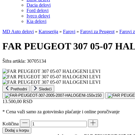
Dacia delovi
Ford delovi
Iveco delovi
Kia delovi
MD Auto delovi
»
Karoserija
»
Farovi
»
Farovi za Peugeot
»
Farovi 
FAR PEUGEOT 307 05-07 HA
Šifra artikla:
30705134
Prethodni
Sledeći
13.500,00
RSD
* Cena važi samo za gotovinsko plaćanje i online poručivanje
Količina
Dodaj u korpu