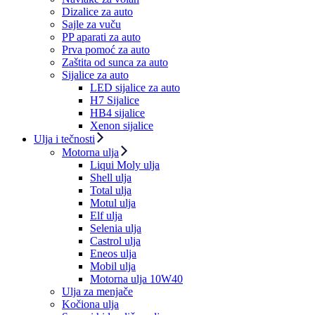
Dizalice za auto
Sajle za vuču
PP aparati za auto
Prva pomoć za auto
Zaštita od sunca za auto
Sijalice za auto
LED sijalice za auto
H7 Sijalice
HB4 sijalice
Xenon sijalice
Ulja i tečnosti
Motorna ulja
Liqui Moly ulja
Shell ulja
Total ulja
Motul ulja
Elf ulja
Selenia ulja
Castrol ulja
Eneos ulja
Mobil ulja
Motorna ulja 10W40
Ulja za menjače
Kočiona ulja