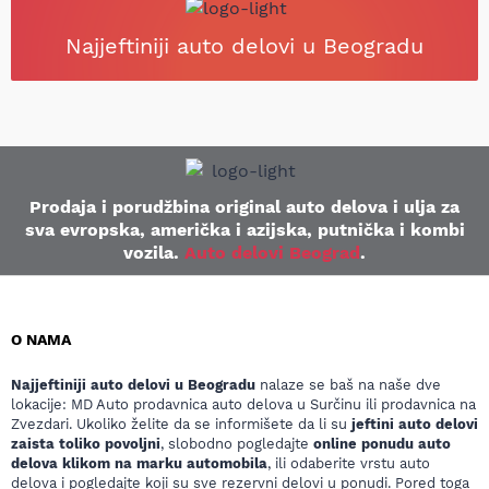
Najjeftiniji auto delovi u Beogradu
Prodaja i porudžbina original auto delova i ulja za
sva evropska, američka i azijska, putnička i kombi
vozila.
Auto delovi Beograd
.
O NAMA
Najjeftiniji auto delovi u Beogradu
nalaze se baš na naše dve
lokacije: MD Auto prodavnica auto delova u Surčinu ili prodavnica na
Zvezdari. Ukoliko želite da se informišete da li su
jeftini auto delovi
zaista toliko povoljni
, slobodno pogledajte
online ponudu auto
delova klikom na marku automobila
, ili odaberite vrstu auto
delova i pogledajte koji su sve rezervni delovi u ponudi. Pored toga