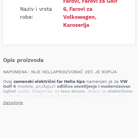
Farovi
,
Farovi za Golf
Naziv i vrsta
6
,
Farovi za
robe:
Volkswagen
,
Karoserija
Opis proizvoda
NAPOMENA : NIJE HELLAPROIZVOĐAČ VEĆ JE KOPIJA
Ovaj
zamenski električni far Hella tipa
namenjen je za
VW
Golf 6
modele, pružajući
odlično osvetljenje i modernizovan
izgled
vozila. Dizajniran za
levu stranu
, dolazi sa
električnim
motorom za podešavanje svetlosnog snopa
. OEM broj fara je
5K1 941 005 L
.
Detaljnije
Ključne prednosti:
Električno podešavanje svetla
– Omogućava automatsko
nivelisanje snopa za optimalnu vidljivost.
Kompatibilnost sa H7 i H15 sijalicama
– Osigurava snažno
i ravnomerno osvetljenje puta.