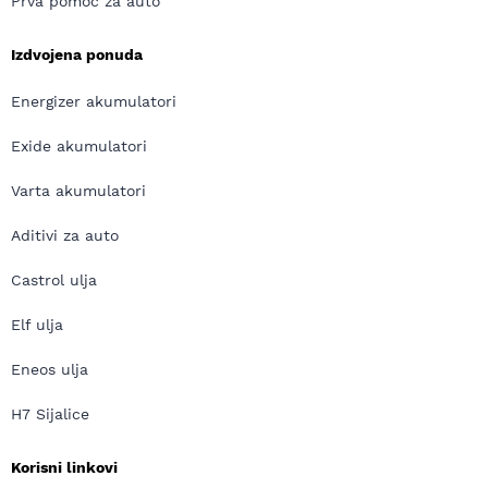
Prva pomoć za auto
Izdvojena ponuda
Energizer akumulatori
Exide akumulatori
Varta akumulatori
Aditivi za auto
Castrol ulja
Elf ulja
Eneos ulja
H7 Sijalice
Korisni linkovi