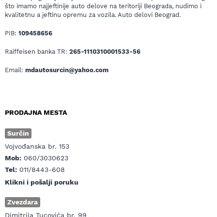
što imamo najjeftinije auto delove na teritoriji Beograda, nudimo i
kvalitetnu a jeftinu opremu za vozila. Auto delovi Beograd.
PIB:
109458656
Raiffeisen banka TR:
265-1110310001533-56
Email:
mdautosurcin@yahoo.com
PRODAJNA MESTA
Surčin
Vojvođanska br. 153
Mob:
060/3030623
Tel:
011/8443-608
Klikni i pošalji poruku
Zvezdara
Dimitrija Tucovića br. 99