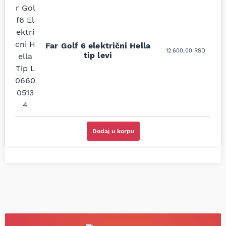
Uporedila sam sve
Odlična usluga i
moguće online
ljubazni prodavci.
prodavnice auto delova
Nisam bio siguran koji je
Far Golf 6 električni Hella
i definitivno najbolje
tačan naziv i tip
12.600,00
RSD
tip levi
cene su ovde. Kupila
kočionog cilindra bio
sam više puta auto
potreban za moju
delove iz MD Auto. Uvek
Tojotu, ali me je Miloš
dobra preporuka za
podsetio, istražio i
proizvođača i
preporučio
odgovarajuću opremu.
odgovarajućeg
Sve pohvale!
proizvođača.
Svetlana Večerinović, Beograd
Stefan Savić, Beograd (Toyota
Dodaj u korpu
(Opel Astra)
RAV4)