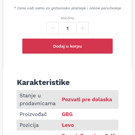
* Cena važi samo za gotovinsko plaćanje i online poručivanje
Količina
Dodaj u korpu
Karakteristike
Informacije o Far Golf 6 električni Hella tip levi
Stanje u
Pozvati pre dolaska
prodavnicama
Proizvođač
GBG
Pozicija
Levo