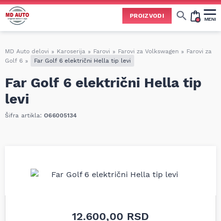
PROIZVODI
MENI
Cene svih vrsta ulja i aditiva trenutno su podložne čestim promenama
usled nestabilne situacije na tržištu i dešavanja na Bliskom istoku.
Zbog učestalih promena nabavnih cena, nije uvek moguće ažurirati cene na sajtu u realnom vremenu.
Molimo vas da pre poručivanja pozovete i proverite trenutno stanje i tačnu cenu.
MD Auto delovi
»
Karoserija
»
Farovi
»
Farovi za Volkswagen
»
Farovi za
Golf 6
»
Far Golf 6 električni Hella tip levi
Far Golf 6 električni Hella tip
levi
Šifra artikla:
O66005134
12.600,00
RSD