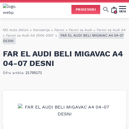
PROIZVODI
MENI
Cene svih vrsta ulja i aditiva trenutno su podložne čestim promenama
usled nestabilne situacije na tržištu i dešavanja na Bliskom istoku.
Zbog učestalih promena nabavnih cena, nije uvek moguće ažurirati cene na sajtu u realnom vremenu.
Molimo vas da pre poručivanja pozovete i proverite trenutno stanje i tačnu cenu.
MD Auto delovi
»
Karoserija
»
Farovi
»
Farovi za Audi
»
Farovi za Audi A4
»
Farovi za Audi A4 2004-2007
»
FAR EL AUDI BELI MIGAVAC A4 04-07
DESNI
FAR EL AUDI BELI MIGAVAC A4
04-07 DESNI
Šifra artikla:
21705171