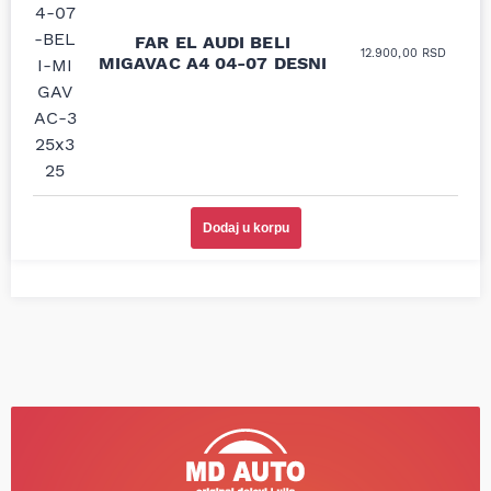
moguće online
ljubazni prodavci.
prodavnice auto delova
Nisam bio siguran koji je
FAR EL AUDI BELI
i definitivno najbolje
tačan naziv i tip
12.900,00
RSD
MIGAVAC A4 04-07 DESNI
cene su ovde. Kupila
kočionog cilindra bio
sam više puta auto
potreban za moju
delove iz MD Auto. Uvek
Tojotu, ali me je Miloš
dobra preporuka za
podsetio, istražio i
proizvođača i
preporučio
odgovarajuću opremu.
odgovarajućeg
Sve pohvale!
proizvođača.
Svetlana Večerinović, Beograd
Stefan Savić, Beograd (Toyota
Dodaj u korpu
(Opel Astra)
RAV4)