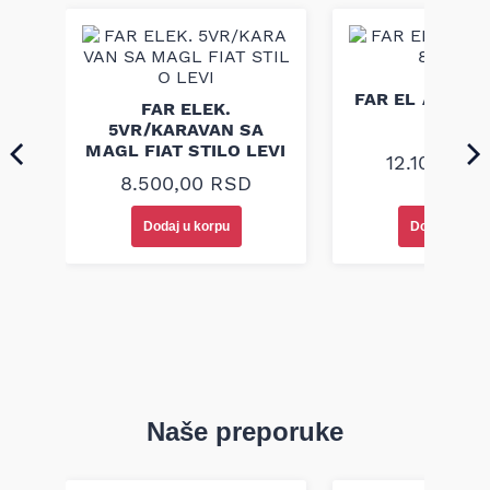
L
FAR EL AUDI A
FAR ELEK.
DESNI
5VR/KARAVAN SA
MAGL FIAT STILO LEVI
12.100,00
8.500,00
RSD
Dodaj u korpu
Dodaj u korp
Naše preporuke