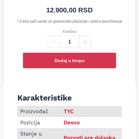
12.900,00
RSD
* Cena važi samo za gotovinsko plaćanje i online poručivanje
Količina
Dodaj u korpu
Karakteristike
Informacije o FAR EL AUDI BELI MIGAVAC A4 04-
Proizvođač
TYC
Pozicija
Desno
Stanje u
Pozvati pre dolaska