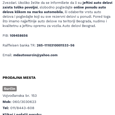
Zvezdari. Ukoliko želite da se informišete da li su
jeftini auto delovi
zaista toliko povoljni
, slobodno pogledajte
online ponudu auto
delova klikom na marku automobila
, ili odaberite vrstu auto
delova i pogledajte koji su sve rezervni delovi u ponudi. Pored toga
što imamo najjeftinije auto delove na teritoriji Beograda, nudimo i
kvalitetnu a jeftinu opremu za vozila. Auto delovi Beograd.
PIB:
109458656
Raiffeisen banka TR:
265-1110310001533-56
Email:
mdautosurcin@yahoo.com
PRODAJNA MESTA
Surčin
Vojvođanska br. 153
Mob:
060/3030623
Tel:
011/8443-608
Klikni i pošalji poruku