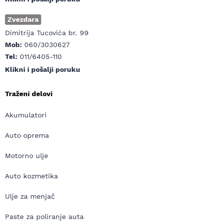
Zvezdara
Dimitrija Tucovića br. 99
Mob:
060/3030627
Tel:
011/6405-110
Klikni i pošalji poruku
Traženi delovi
Akumulatori
Auto oprema
Motorno ulje
Auto kozmetika
Ulje za menjač
Paste za poliranje auta