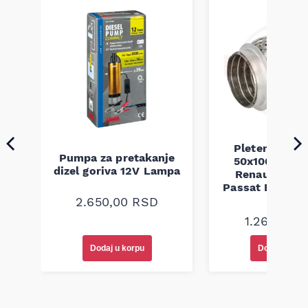
Pletenica au
Pumpa za pretakanje
50x100 Audi 
a
dizel goriva 12V Lampa
Renault Mega
Passat B5 B5.5 
94-08
2.650,00
RSD
1.260,00
R
Dodaj u korpu
Dodaj u korp