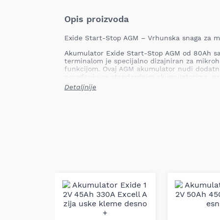
Opis proizvoda
Exide Start-Stop AGM – Vrhunska snaga za mi
Akumulator Exide Start-Stop AGM od 80Ah sa
terminalom je specijalno dizajniran za mikroh
funkcijom. Ovaj AGM akumulator nudi dodatn
poređenju sa standardnim akumulatorima, pruž
punjenja-pražnjenja i produženi vek trajanja. 
Detaljnije
su BMW i Mercedes sa BlueEfficiency sistemo
plovilima.
Tehničke specifikacije:
Proizvođač:
Exide
Tehnologija baterije:
AGM (VRLA)
Napon:
12V
Kapacitet (Ah):
80 Ah