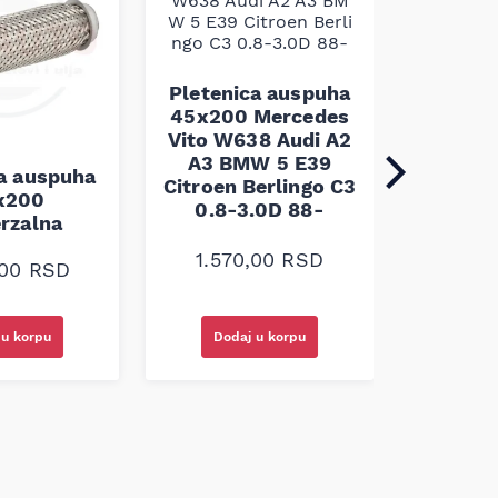
Pletenica auspuha
45x200 Mercedes
Vito W638 Audi A2
A3 BMW 5 E39
ca auspuha
Pleten
Citroen Berlingo C3
x200
45x100 
0.8-3.0D 88-
erzalna
1.10
1.570,00
RSD
,00
RSD
Dodaj u korpu
 u korpu
Doda