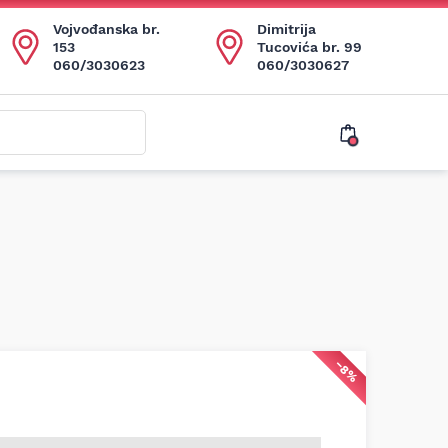
Vojvođanska br.
Dimitrija
153
Tucovića br. 99
060/3030623
060/3030627
−8%