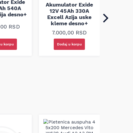
tor Exide
Akumulator Exide
Exce
Ah 540A
12V 45Ah 330A
zija desno+
Excell Azija uske
7.30
kleme desno+
0,00
RSD
.
.650,00 RSD.
7.000,00
RSD
 u korpu
Dodaj u korpu
Doda