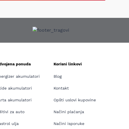
zdvojena ponuda
Korisni linkovi
nergizer akumulatori
Blog
xide akumulatori
Kontakt
arta akumulatori
Opšti uslovi kupovine
itivi za auto
Načini plaćanja
strol ulja
Načini isporuke