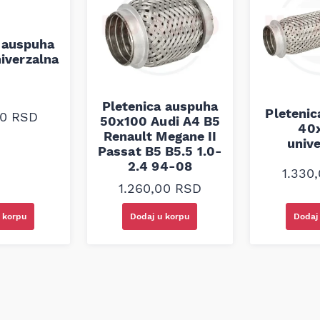
ora
 auspuha
iverzalna
Pletenica auspuha
Pleteni
00
RSD
50x100 Audi A4 B5
40
Renault Megane II
univ
na vozila sa start-stop
Passat B5 B5.5 1.0-
uzdano napajanje. Sa
2.4 94-08
iklusa punjenja-pražnjenja,
1.330
če koji traže vrhunske
1.260,00
RSD
e performanse i dugotrajnost
 korpu
Dodaj u korpu
Dodaj