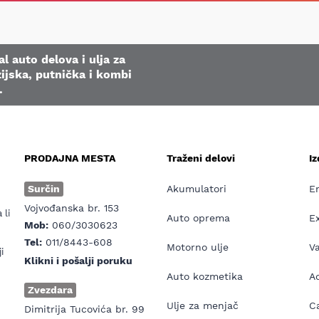
l auto delova i ulja za
ijska, putnička i kombi
.
PRODAJNA MESTA
Traženi delovi
I
e
Surčin
Akumulatori
E
Vojvođanska br. 153
 li
Auto oprema
E
Mob:
060/3030623
Tel:
011/8443-608
Motorno ulje
V
i
Klikni i pošalji poruku
Auto kozmetika
Ad
Zvezdara
Ulje za menjač
Ca
Dimitrija Tucovića br. 99