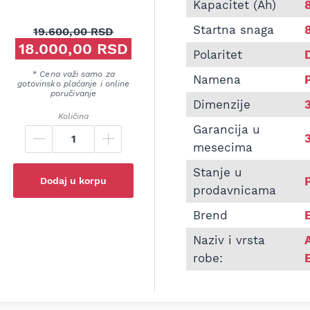
Informacije o Akumula
Kapacitet (Ah)
Startna snaga
19.600,00
RSD
18.000,00
Originalna cena je bila: 19.600,00 RSD.
RSD
Polaritet
Trenutna cena je: 18.000,00 RSD.
* Cena važi samo za
Namena
gotovinsko plaćanje i online
poručivanje
Dimenzije
Količina
Garancija u
mesecima
Stanje u
Dodaj u korpu
prodavnicama
Brend
Naziv i vrsta
robe: