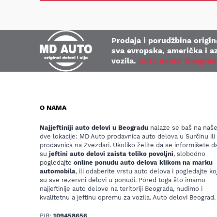
Prodaja i porudžbina origina
sva evropska, američka i az
vozila.
Auto delovi Beograd
O NAMA
Najjeftiniji auto delovi u Beogradu
nalaze se baš na naš
dve lokacije: MD Auto prodavnica auto delova u Surčinu ili
prodavnica na Zvezdari. Ukoliko želite da se informišete da
su
jeftini auto delovi zaista toliko povoljni
, slobodno
pogledajte
online ponudu auto delova klikom na marku
automobila
, ili odaberite vrstu auto delova i pogledajte koj
su sve rezervni delovi u ponudi. Pored toga što imamo
najjeftinije auto delove na teritoriji Beograda, nudimo i
kvalitetnu a jeftinu opremu za vozila. Auto delovi Beograd.
PIB:
109458656