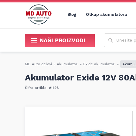
Blog
Otkup akumulatora
Unesite poja
NAŠI PROIZVODI
Sredstva za održavanje i popravku
MD Auto delovi
»
Akumulatori
»
Exide akumulatori
»
Akumul
Akumulator Exide 12V 80
Šifra artikla:
A1126