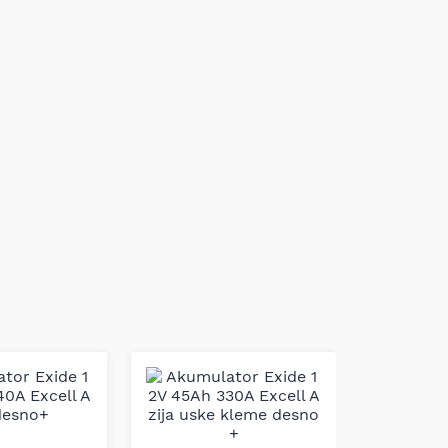
Akumul
12V 5