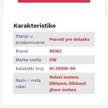
Karakteristike
Informacije o Dihtung glave VW Transporter T4 1.
Stanje u
Pozvati pre dolaska
prodavnicama
Brend
REINZ
Marka vozila
VW
Kataloški broj
61-29300-00
Delovi motora
,
Naziv i vrsta
Dihtunzi
,
Dihtunzi
robe:
glave motora