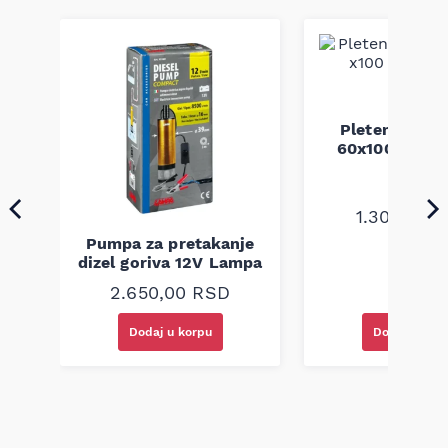
Pletenica au
a
60x100 unive
1.300,00
R
Pumpa za pretakanje
dizel goriva 12V Lampa
2.650,00
RSD
Dodaj u korpu
Dodaj u kor