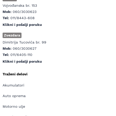
Vojvođanska br. 153
Mob:
060/3030623
Tel:
011/8443-608
Klikni i pošalji poruku
Zvezdara
Dimitrija Tucovića br. 99
Mob:
060/3030627
Tel:
011/6405-110
Klikni i pošalji poruku
Traženi delovi
Akumulatori
Auto oprema
Motorno ulje