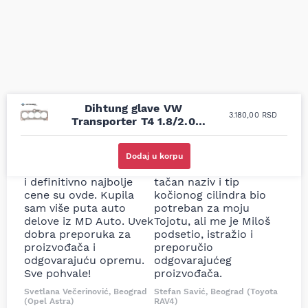
Dihtung glave VW
3.180,00
RSD
Transporter T4 1.8/2.0
1.75mm VR
Uporedila sam sve
Odlična usluga i
moguće online
ljubazni prodavci.
Dodaj u korpu
prodavnice auto delova
Nisam bio siguran koji je
i definitivno najbolje
tačan naziv i tip
cene su ovde. Kupila
kočionog cilindra bio
sam više puta auto
potreban za moju
delove iz MD Auto. Uvek
Tojotu, ali me je Miloš
dobra preporuka za
podsetio, istražio i
proizvođača i
preporučio
odgovarajuću opremu.
odgovarajućeg
Sve pohvale!
proizvođača.
Svetlana Večerinović, Beograd
Stefan Savić, Beograd (Toyota
(Opel Astra)
RAV4)