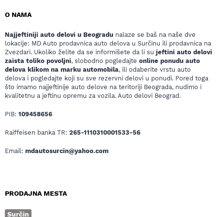
O NAMA
Najjeftiniji auto delovi u Beogradu
nalaze se baš na naše dve
lokacije: MD Auto prodavnica auto delova u Surčinu ili prodavnica na
Zvezdari. Ukoliko želite da se informišete da li su
jeftini auto delovi
zaista toliko povoljni
, slobodno pogledajte
online ponudu auto
delova klikom na marku automobila
, ili odaberite vrstu auto
delova i pogledajte koji su sve rezervni delovi u ponudi. Pored toga
što imamo najjeftinije auto delove na teritoriji Beograda, nudimo i
kvalitetnu a jeftinu opremu za vozila. Auto delovi Beograd.
PIB:
109458656
Raiffeisen banka TR:
265-1110310001533-56
Email:
mdautosurcin@yahoo.com
PRODAJNA MESTA
Surčin