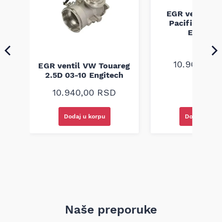
EGR ventil Ch
Pacifica 3.5 
Engitec
us
10.960,00
EGR ventil VW Touareg
2-
2.5D 03-10 Engitech
10.940,00
RSD
Dodaj u korpu
Dodaj u kor
Naše preporuke