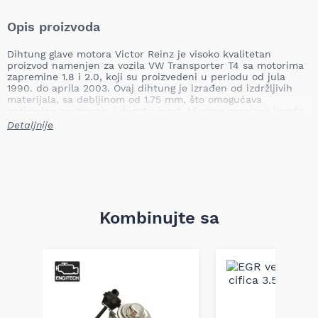
Opis proizvoda
Dihtung glave motora Victor Reinz je visoko kvalitetan
proizvod namenjen za vozila VW Transporter T4 sa motorima
zapremine 1.8 i 2.0, koji su proizvedeni u periodu od jula
1990. do aprila 2003. Ovaj dihtung je izrađen od izdržljivih
materijala, sa debljinom od 1.75 mm, što omogućava
optimalno zaptivanje i dugotrajnost. Njegova precizna izrada
osigurava da se savršeno uklapa u motor, čime se smanjuje
Detaljnije
rizik od curenja i poboljšava efikasnost motora.
Debljina: 1.75 mm
Prečnik: 82.5 mm
Težina: 0,15 kg
Ovaj dihtung glave motora ne samo da pruža odlične
performanse, već i doprinosi dugotrajnosti motora. Važno je
Kombinujte sa
napomenuti da se kompatibilnost mora proveriti po broju
šasije (VIN) – to je jedini siguran način za tačan odabir dela.