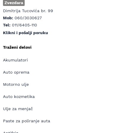
Zvezdara
Dimitrija Tucovića br. 99
Mob:
060/3030627
Tel:
011/6405-110
Klikni i pošalji poruku
Traženi delovi
Akumulatori
Auto oprema
Motorno ulje
Auto kozmetika
Ulje za menjač
Paste za poliranje auta