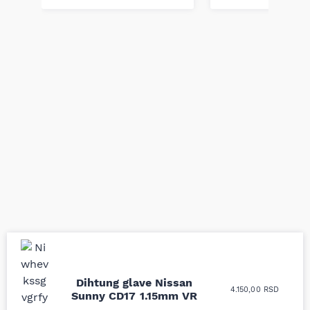
Uporedila sam sve
Odlična usluga i
Dihtung glave Nissan
4.150,00
RSD
moguće online
ljubazni prodavci.
Sunny CD17 1.15mm VR
prodavnice auto delova
Nisam bio siguran koji je