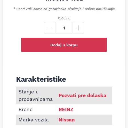
* Cena važi samo za gotovinsko plaćanje i online poručivanje
Količina
Dodaj u korpu
Karakteristike
Informacije o Dihtung glave Nissan Sunny CD17 1.
Stanje u
Pozvati pre dolaska
prodavnicama
Brend
REINZ
Marka vozila
Nissan