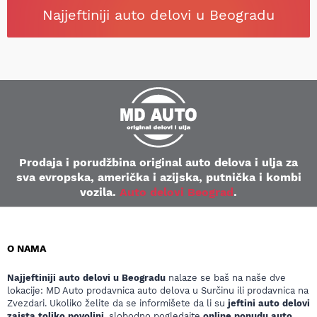
Najjeftiniji auto delovi u Beogradu
Prodaja i porudžbina original auto delova i ulja za
sva evropska, američka i azijska, putnička i kombi
vozila.
Auto delovi Beograd
.
O NAMA
Najjeftiniji auto delovi u Beogradu
nalaze se baš na naše dve
lokacije: MD Auto prodavnica auto delova u Surčinu ili prodavnica na
Zvezdari. Ukoliko želite da se informišete da li su
jeftini auto delovi
zaista toliko povoljni
, slobodno pogledajte
online ponudu auto