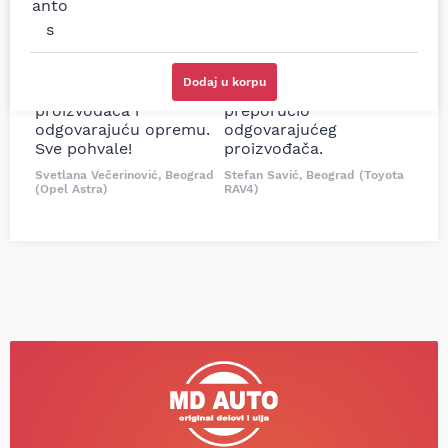
i definitivno najbolje
tačan naziv i tip
cene su ovde. Kupila
kočionog cilindra bio
sam više puta auto
potreban za moju
delove iz MD Auto. Uvek
Tojotu, ali me je Miloš
Dodaj u korpu
dobra preporuka za
podsetio, istražio i
proizvođača i
preporučio
odgovarajuću opremu.
odgovarajućeg
Sve pohvale!
proizvođača.
Svetlana Večerinović, Beograd
Stefan Savić, Beograd (Toyota
(Opel Astra)
RAV4)