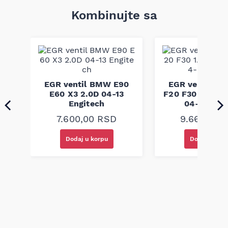
Ovaj dihtung glave motora pruža optimalno zaptivanje, što je
ključno za efikasno funkcionisanje motora. Preporučuje se da
Kombinujte sa
se kompatibilnost proveri po broju šasije (VIN) – to je jedini
siguran način za tačan odabir dela.
ng
EGR ventil BMW E90
EGR ventil B
0D
E60 X3 2.0D 04-13
F20 F30 1.6D 2.
Engitech
04- Engit
7.600,00
RSD
9.660,00
Dodaj u korpu
Dodaj u kor