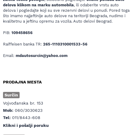
delova klikom na marku automobila
, ili odaberite vrstu auto
delova i pogledajte koji su sve rezervni delovi u ponudi. Pored toga
što imamo najjeftinije auto delove na teritoriji Beograda, nudimo i
kvalitetnu a jeftinu opremu za vozila. Auto delovi Beograd.
PIB:
109458656
Raiffeisen banka TR:
265-1110310001533-56
Email:
mdautosurcin@yahoo.com
PRODAJNA MESTA
Surčin
Vojvođanska br. 153
Mob:
060/3030623
Tel:
011/8443-608
Klikni i pošalji poruku