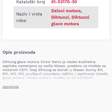
Kataloški broj
61-52170-30
Delovi motora
,
Naziv i vrsta
Dihtunzi
,
Dihtunzi
robe:
glave motora
Opis proizvoda
Dihtung glave motora Victor Reinz je visoko kvalitetna
zaptivka namenjena za vozila Nissan, posebno za modele sa
motorom CD17. Ovaj dihtung se koristi u Nissan Sunny B11,
B12, N12, N13, pružajući pouzdanu zaštitu i zaptivanje između
glave motora i bloka motora. Izrađen je od izdržljivih
materijala koji osiguravaju dugotrajnost i otpornost na visoke
temperature i pritiske.
Detaljnije
Debljina: 1.15 mm
Prečnik: 81.0 mm
Broj zareza: 1.0 kom
Težina: 0.18 kg