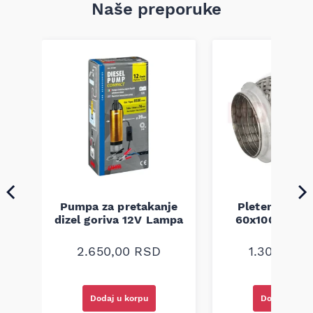
Naše preporuke
Pumpa za pretakanje
Pletenica au
a
dizel goriva 12V Lampa
60x100 unive
2.650,00
RSD
1.300,00
R
Dodaj u korpu
Dodaj u kor