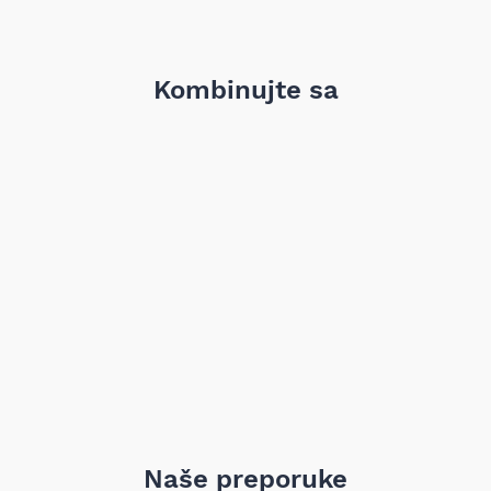
motora. Sa debljinom od
1.4 mm
i prečnikom
84.0 mm
,
dihtung se precizno uklapa u originalne fabričke tolerancije.
Broj zareza:
1
Debljina:
1.4 mm
Kombinujte sa
Prečnik:
84.0 mm
Dužina:
403.0 mm
Težina:
0.25 kg
Tip zaptivke:
Višeslojna metalna (MLS)
Kompatibilnost:
Mitsubishi Galant, Lancer, Space Wagon
sa motorom 4D68/4D68T
Primena:
koristi se isključivo uz REINZ zaptivku 14-
55048-01
Preporučena za sve servisne intervencije na glavi motora kod
vozila sa 2.0 TD motorima, pruža fabrički nivo zaptivanja i
pouzdan rad motora u svakodnevnoj i dugotrajnoj
eksploataciji.
Naše preporuke