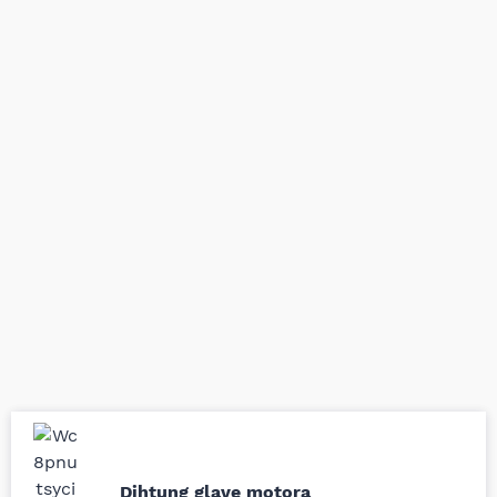
Uporedila sam sve
Odlična usluga i
Dihtung glave motora