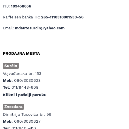
PIB:
109458656
Raiffeisen banka TR:
265-1110310001533-56
Email:
mdautosurcin@yahoo.com
PRODAJNA MESTA
Surčin
Vojvođanska br. 153
Mob:
060/3030623
Tel:
011/8443-608
Klikni i pošalji poruku
Zvezdara
Dimitrija Tucovića br. 99
Mob:
060/3030627
Tel:
011/6405-110