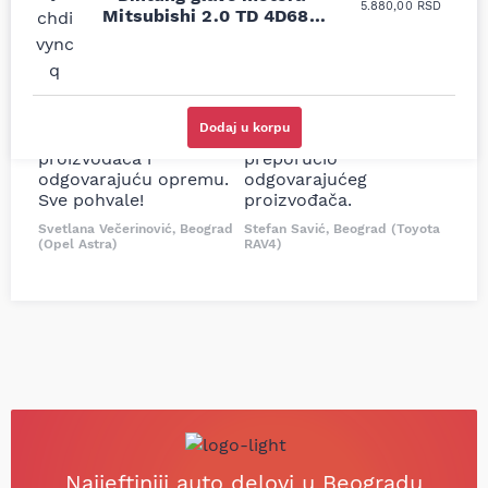
5.880,00
RSD
moguće online
ljubazni prodavci.
Mitsubishi 2.0 TD 4D68T
prodavnice auto delova
Nisam bio siguran koji je
1.4mm 1 zarez VR
i definitivno najbolje
tačan naziv i tip
cene su ovde. Kupila
kočionog cilindra bio
sam više puta auto
potreban za moju
delove iz MD Auto. Uvek
Tojotu, ali me je Miloš
Dodaj u korpu
dobra preporuka za
podsetio, istražio i
proizvođača i
preporučio
odgovarajuću opremu.
odgovarajućeg
Sve pohvale!
proizvođača.
Svetlana Večerinović, Beograd
Stefan Savić, Beograd (Toyota
(Opel Astra)
RAV4)
Najjeftiniji auto delovi u Beogradu