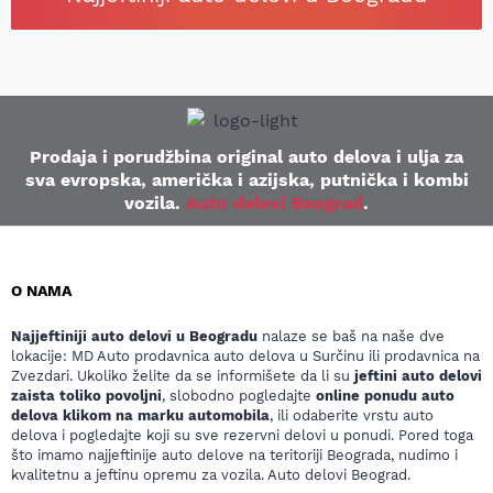
Prodaja i porudžbina original auto delova i ulja za
sva evropska, američka i azijska, putnička i kombi
vozila.
Auto delovi Beograd
.
O NAMA
Najjeftiniji auto delovi u Beogradu
nalaze se baš na naše dve
lokacije: MD Auto prodavnica auto delova u Surčinu ili prodavnica na
Zvezdari. Ukoliko želite da se informišete da li su
jeftini auto delovi
zaista toliko povoljni
, slobodno pogledajte
online ponudu auto
delova klikom na marku automobila
, ili odaberite vrstu auto
delova i pogledajte koji su sve rezervni delovi u ponudi. Pored toga
što imamo najjeftinije auto delove na teritoriji Beograda, nudimo i
kvalitetnu a jeftinu opremu za vozila. Auto delovi Beograd.