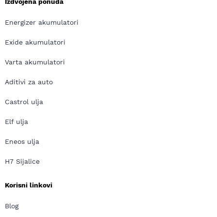
Izdvojena ponuda
Energizer akumulatori
Exide akumulatori
Varta akumulatori
Aditivi za auto
Castrol ulja
Elf ulja
Eneos ulja
H7 Sijalice
Korisni linkovi
Blog