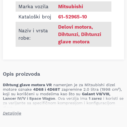
Marka vozila
Mitsubishi
Kataloški broj
61-52965-10
Delovi motora
,
Naziv i vrsta
Dihtunzi
,
Dihtunzi
robe:
glave motora
Opis proizvoda
Dihtung glave motora VR
namenjen je za Mitsubishi dizel
motore oznake
4D68 i 4D68T
zapremine 2.0 litra (1998 cm³),
koji su korišćeni u modelima kao što su
Galant VII/VIII,
Lancer IV/V i Space Wagon
. Ova verzija ima
1 zarez
i koristi se
za varijante sa specifičnom kompresijom i konfiguracijom
glave.
Detaljnije
Izrađena kao
višeslojna metalna zaptivka (MLS)
, garantuje
otpornost na termička i mehanička opterećenja,
omogućavajući pouzdano zaptivanje između glave i bloka