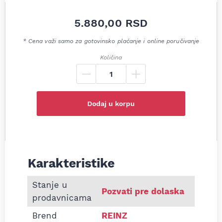
5.880,00
RSD
* Cena važi samo za gotovinsko plaćanje i online poručivanje
Količina
Dodaj u korpu
Karakteristike
Informacije o Dihtung glave motora Mitsubishi 2.
Stanje u
Pozvati pre dolaska
prodavnicama
Brend
REINZ