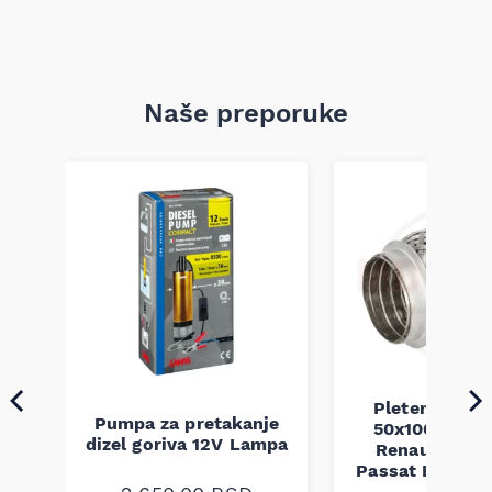
Naše preporuke
Pletenica au
Pumpa za pretakanje
50x100 Audi 
a
dizel goriva 12V Lampa
Renault Mega
Passat B5 B5.5 
94-08