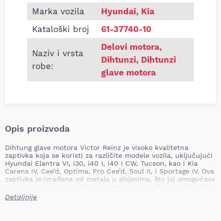
Marka vozila
Hyundai, Kia
Kataloški broj
61-37740-10
Delovi motora
,
Naziv i vrsta
Dihtunzi
,
Dihtunzi
robe:
glave motora
Opis proizvoda
Dihtung glave motora Victor Reinz je visoko kvalitetna
zaptivka koja se koristi za različite modele vozila, uključujući
Hyundai Elantra VI, i30, i40 I, i40 I CW, Tucson, kao i Kia
Carens IV, Cee’d, Optima, Pro Cee’d, Soul II, i Sportage IV. Ova
zaptivka je izrađena od metala u slojevima, što joj omogućava
visoku otpornost na pritisak i temperature, čineći je idealnim
rešenjem za motore sa dizel agregatima zapremine 1.6 i 1.7
Detaljnije
litara.
Debljina: 1.0 mm