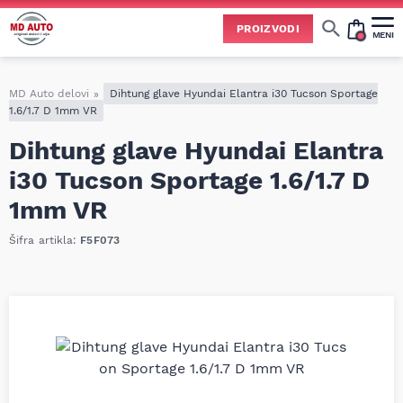
PROIZVODI
MENI
Cene svih vrsta ulja i aditiva trenutno su podložne čestim promenama
usled nestabilne situacije na tržištu i dešavanja na Bliskom istoku.
Zbog učestalih promena nabavnih cena, nije uvek moguće ažurirati cene na sajtu u realnom vremenu.
Molimo vas da pre poručivanja pozovete i proverite trenutno stanje i tačnu cenu.
MD Auto delovi
»
Dihtung glave Hyundai Elantra i30 Tucson Sportage
1.6/1.7 D 1mm VR
Dihtung glave Hyundai Elantra
i30 Tucson Sportage 1.6/1.7 D
1mm VR
Šifra artikla:
F5F073