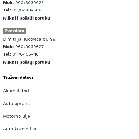
Mob:
060/3030623
Tel:
011/8443-608
Klikni i pošalji poruku
Zvezdara
Dimitrija Tucovića br. 99
Mob:
060/3030627
Tel:
011/6405-110
Klikni i pošalji poruku
Traženi delovi
Akumulatori
Auto oprema
Motorno ulje
Auto kozmetika