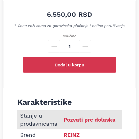
6.550,00
RSD
* Cena važi samo za gotovinsko plaćanje i online poručivanje
Količina
Dodaj u korpu
Karakteristike
Informacije o Dihtung glave Hyundai Elantra i30 
Stanje u
Pozvati pre dolaska
prodavnicama
Brend
REINZ