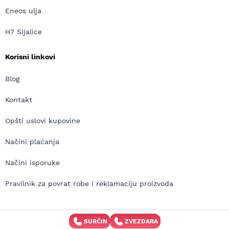
Eneos ulja
H7 Sijalice
Korisni linkovi
Blog
Kontakt
Opšti uslovi kupovine
Načini plaćanja
Načini isporuke
Pravilnik za povrat robe i reklamaciju proizvoda
SURČIN
ZVEZDARA
Copyright © MD Auto 2026 | Izrada internet prodavnice: