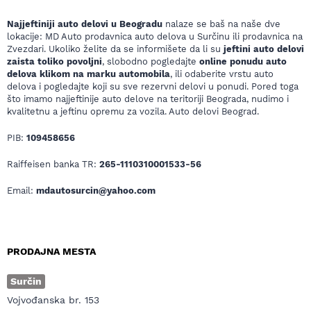
Najjeftiniji auto delovi u Beogradu
nalaze se baš na naše dve
lokacije: MD Auto prodavnica auto delova u Surčinu ili prodavnica na
Zvezdari. Ukoliko želite da se informišete da li su
jeftini auto delovi
zaista toliko povoljni
, slobodno pogledajte
online ponudu auto
delova klikom na marku automobila
, ili odaberite vrstu auto
delova i pogledajte koji su sve rezervni delovi u ponudi. Pored toga
što imamo najjeftinije auto delove na teritoriji Beograda, nudimo i
kvalitetnu a jeftinu opremu za vozila. Auto delovi Beograd.
PIB:
109458656
Raiffeisen banka TR:
265-1110310001533-56
Email:
mdautosurcin@yahoo.com
PRODAJNA MESTA
Surčin
Vojvođanska br. 153