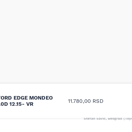
odavnice auto delova i
Odlična usluga i ljub
e FORD EDGE MONDEO
upila sam više puta auto
tačan naziv i tip koč
11.780,00
RSD
0D 12.15- VR
oruka za proizvođača i
ali me je Miloš podse
proizvođača.
Stefan Savić, Beograd (Toy