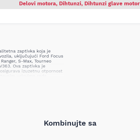
Delovi motora
,
Dihtunzi
,
Dihtunzi glave moto
litetna zaptivka koja je
vozila, uključujući Ford Focus
V, Ranger, S-Max, Tourneo
V363. Ova zaptivka je
 osigurava izuzetnu otpornost
ahtevnim uslovima rada.
A modelom Edge 2.0D/2.0DH
a u slojevima
Kombinujte sa
tivanje i smanjuje rizik od
tora. Važno je napomenuti da
e (VIN) jedini siguran način