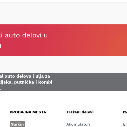
ji auto delovi u
u
l auto delova i ulja za
ijska, putnička i kombi
.
PRODAJNA MESTA
Traženi delovi
I
e
Surčin
Akumulatori
E