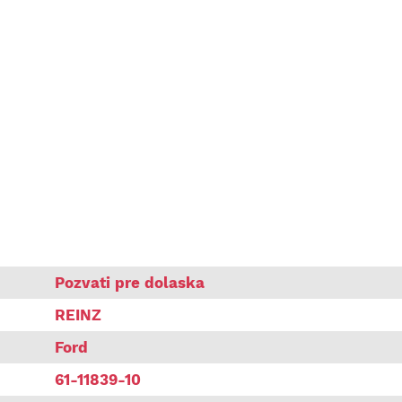
 MONDEO KUGA 2.0D 12.15- VR
Pozvati pre dolaska
REINZ
Ford
61-11839-10