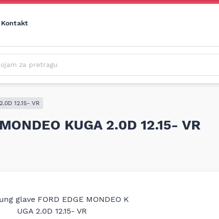
Kontakt
m za pretragu
Cene svih vrsta ulja i aditiva trenutno su podložne čestim promenama
usled nestabilne situacije na tržištu i dešavanja na Bliskom istoku.
Zbog učestalih promena nabavnih cena, nije uvek moguće ažurirati cene na sajtu u realnom vremenu.
Molimo vas da pre poručivanja pozovete i proverite trenutno stanje i tačnu cenu.
.0D 12.15- VR
 MONDEO KUGA 2.0D 12.15- VR