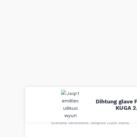
Uporedila sam sve moguće online pr
Dihtung glav
definitivno najbolje cene su ovde. K
KUGA 2.
delove iz MD Auto. Uvek dobra prep
odgovarajuću opremu. Sve pohvale!
Svetlana Večerinović, Beograd (Opel Astra)