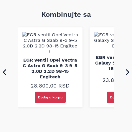
Prečnik: 85.0 mm
Broj zareza: 2.0 kom
Težina: 0.92 kg
Kombinujte sa
Konstrukcija zaptivke: Zaptivka od metala u slojevima
Ovaj dihtung glave motora pruža odličnu zaptivnost i
smanjuje rizik od curenja, što je ključno za optimalan rad
motora. Preporučuje se da se kompatibilnost proveri po broju
šasije (VIN) kako bi se osigurao tačan odabir dela.
EGR ventil For
A3
EGR ventil Opel Vectra
Galaxy S-Max 1
ia
C Astra G Saab 9-3 9-5
15 Engite
9
2.0D 2.2D 98-15
Engitech
23.800,00
28.800,00
RSD
Dodaj u korpu
Dodaj u kor