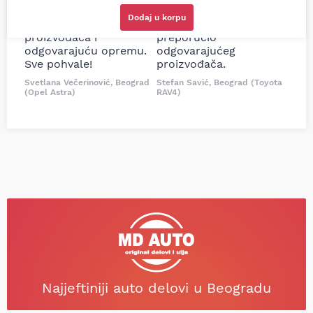
delove iz MD Auto. Uvek
Tojotu, ali me je Miloš
Dodaj u korpu
dobra preporuka za
podsetio, istražio i
proizvođača i
preporučio
odgovarajuću opremu.
odgovarajućeg
Sve pohvale!
proizvođača.
Svetlana Večerinović, Beograd
Stefan Savić, Beograd (Toyota
(Opel Astra)
RAV4)
Najjeftiniji auto delovi u Beogradu