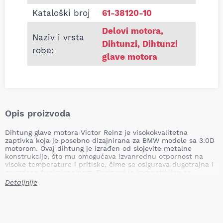
Kataloški broj
61-38120-10
Delovi motora
,
Naziv i vrsta
Dihtunzi
,
Dihtunzi
robe:
glave motora
Opis proizvoda
Dihtung glave motora Victor Reinz je visokokvalitetna
zaptivka koja je posebno dizajnirana za BMW modele sa 3.0D
motorom. Ovaj dihtung je izrađen od slojevite metalne
konstrukcije, što mu omogućava izvanrednu otpornost na
visoke temperature i pritiske, čime se osigurava dugotrajna i
pouzdana funkcionalnost. Proizvod je kompatibilan sa
sledećim modelima: BMW 3 (F30, F80), 3 (F31), 3 GRAN
Detaljnije
TURISMO (F34), 4 (F32, F82), 4 (F33, F83), 4 GRAN COUPE
(F36), 5 (F10), 5 (F11), 5 GRAN TURISMO (F07) i 6 (F12), koji su
proizvedeni od oktobra 2009. godine.
Debljina: 1.55 mm