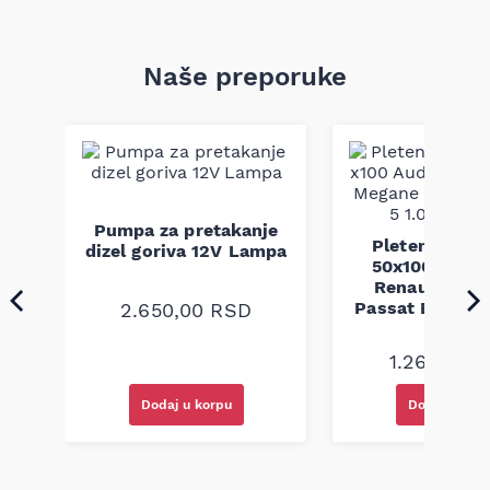
Naše preporuke
Pumpa za pretakanje
Pletenica au
a
dizel goriva 12V Lampa
50x100 Audi 
Renault Mega
Passat B5 B5.5 
2.650,00
RSD
94-08
1.260,00
R
Dodaj u korpu
Dodaj u kor