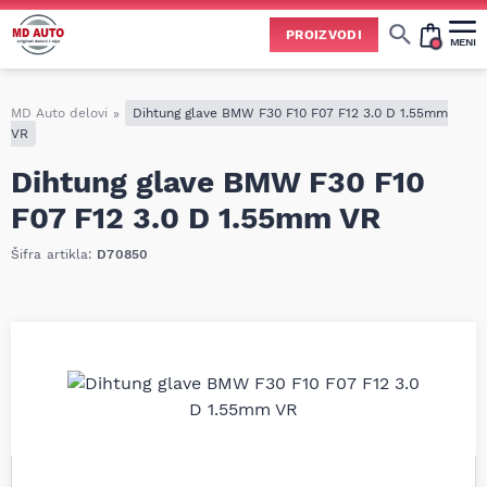
PROIZVODI
MENI
Cene svih vrsta ulja i aditiva trenutno su podložne čestim promenama
usled nestabilne situacije na tržištu i dešavanja na Bliskom istoku.
Zbog učestalih promena nabavnih cena, nije uvek moguće ažurirati cene na sajtu u realnom vremenu.
Molimo vas da pre poručivanja pozovete i proverite trenutno stanje i tačnu cenu.
MD Auto delovi
»
Dihtung glave BMW F30 F10 F07 F12 3.0 D 1.55mm
VR
Dihtung glave BMW F30 F10
F07 F12 3.0 D 1.55mm VR
Šifra artikla:
D70850