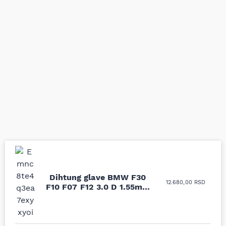
Uporedila sam sve
Odlična usluga i
Dihtung glave BMW F30
12.680,00
RSD
moguće online
ljubazni prodavci.
F10 F07 F12 3.0 D 1.55mm
prodavnice auto delova
Nisam bio siguran koji je
VR
i definitivno najbolje
tačan naziv i tip
cene su ovde. Kupila
kočionog cilindra bio
sam više puta auto
potreban za moju