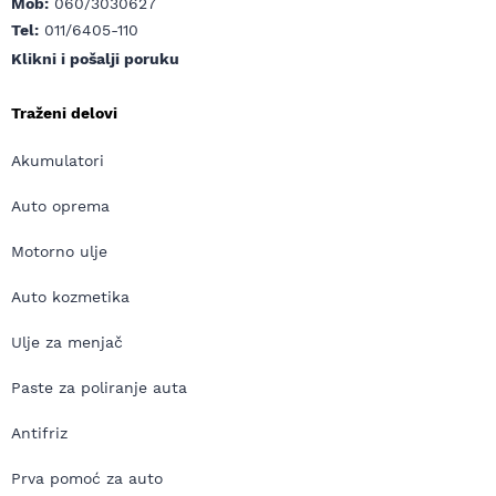
Mob:
060/3030627
Tel:
011/6405-110
Klikni i pošalji poruku
Traženi delovi
Akumulatori
Auto oprema
Motorno ulje
Auto kozmetika
Ulje za menjač
Paste za poliranje auta
Antifriz
Prva pomoć za auto