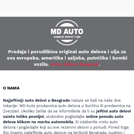
Prodaja i porudžbina original auto delova i ulja za
sva evropska, američka i azijska, putnička i kombi
vozila.
Auto delovi Beograd
.
O NAMA
Najjeftiniji auto delovi u Beogradu
nalaze se baš na naše dve
lokacije: MD Auto prodavnica auto delova u Surčinu ili prodavnica na
Zvezdari. Ukoliko želite da se informišete da li su
jeftini auto delovi
zaista toliko povoljni
, slobodno pogledajte
online ponudu auto
delova klikom na marku automobila
, ili odaberite vrstu auto
delova i pogledajte koji su sve rezervni delovi u ponudi. Pored toga
što imamo najjeftinije auto delove na teritoriji Beograda, nudimo i