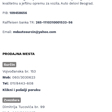
kvalitetnu a jeftinu opremu za vozila. Auto delovi Beograd.
PIB:
109458656
Raiffeisen banka TR:
265-1110310001533-56
Email:
mdautosurcin@yahoo.com
PRODAJNA MESTA
Surčin
Vojvođanska br. 153
Mob:
060/3030623
Tel:
011/8443-608
Klikni i pošalji poruku
Zvezdara
Dimitrija Tucovića br. 99