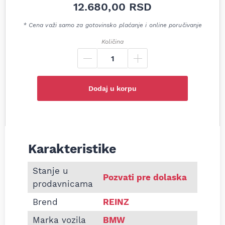
12.680,00
RSD
* Cena važi samo za gotovinsko plaćanje i online poručivanje
Količina
Dodaj u korpu
Karakteristike
Informacije o Dihtung glave BMW F30 F10 F07 F12
Stanje u
Pozvati pre dolaska
prodavnicama
Brend
REINZ
Marka vozila
BMW