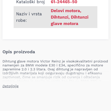
Kataloški broj
61-24465-50
Delovi motora
,
Naziv i vrsta
Dihtunzi
,
Dihtunzi
robe:
glave motora
Opis proizvoda
Dihtung glave motora Victor Reinz je visokokvalitetni proizvod
namenjen za BMW modele E30 i E34, specifično za motore
zapremine 2.0 i 2.3 litara. Ovaj dihtung je napravljen od
izdržljivih materijala koji osiguravaju dugotrajnu i efikasnu
zaptivnost, čime se smanjuje rizik od curenja i oštećenja
motora. Idealna je opcija za vozila kao što su BMW 320i iz
1986. godine i BMW 520i E34 iz 1988. godine.
Detaljnije
Debljina: 2.05 mm
Prečnik: 81.0 mm
Dužina: 572.0 mm
Težina: 0.25 kg