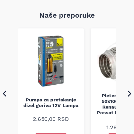
Naše preporuke
Pletenica au
Pumpa za pretakanje
50x100 Audi 
a
dizel goriva 12V Lampa
Renault Mega
Passat B5 B5.5 
94-08
2.650,00
RSD
1.260,00
R