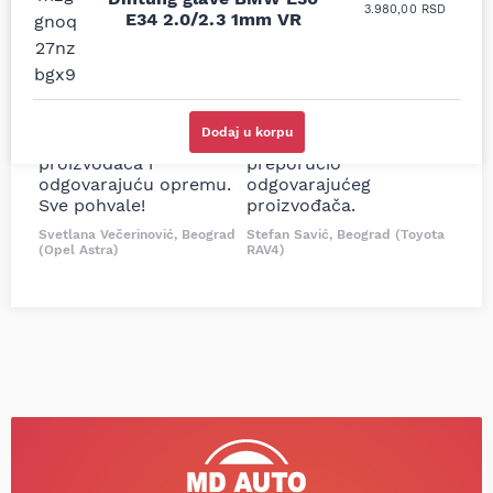
3.980,00
RSD
moguće online
ljubazni prodavci.
E34 2.0/2.3 1mm VR
prodavnice auto delova
Nisam bio siguran koji je
i definitivno najbolje
tačan naziv i tip
cene su ovde. Kupila
kočionog cilindra bio
sam više puta auto
potreban za moju
delove iz MD Auto. Uvek
Tojotu, ali me je Miloš
Dodaj u korpu
dobra preporuka za
podsetio, istražio i
proizvođača i
preporučio
odgovarajuću opremu.
odgovarajućeg
Sve pohvale!
proizvođača.
Svetlana Večerinović, Beograd
Stefan Savić, Beograd (Toyota
(Opel Astra)
RAV4)