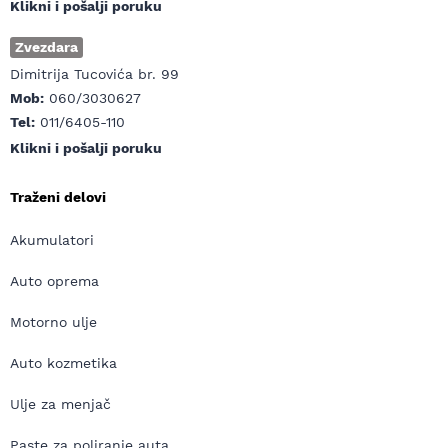
Klikni i pošalji poruku
Zvezdara
Dimitrija Tucovića br. 99
Mob:
060/3030627
Tel:
011/6405-110
Klikni i pošalji poruku
Traženi delovi
Akumulatori
Auto oprema
Motorno ulje
Auto kozmetika
Ulje za menjač
Paste za poliranje auta