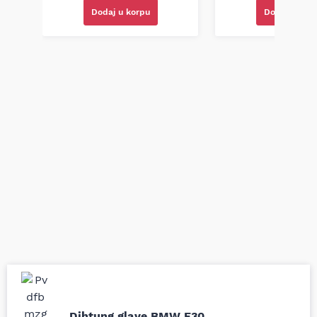
Dodaj u korpu
Dodaj u kor
Uporedila sam sve
Odlična usluga i
Dihtung glave BMW E30