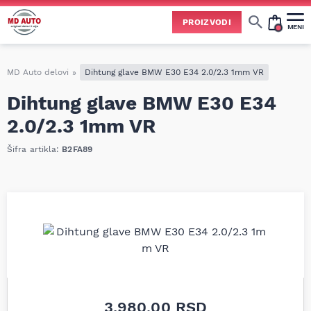
PROIZVODI
MENI
Cene svih vrsta ulja i aditiva trenutno su podložne čestim promenama
usled nestabilne situacije na tržištu i dešavanja na Bliskom istoku.
Zbog učestalih promena nabavnih cena, nije uvek moguće ažurirati cene na sajtu u realnom vremenu.
Molimo vas da pre poručivanja pozovete i proverite trenutno stanje i tačnu cenu.
MD Auto delovi
»
Dihtung glave BMW E30 E34 2.0/2.3 1mm VR
Dihtung glave BMW E30 E34
2.0/2.3 1mm VR
Šifra artikla:
B2FA89
3.980,00
RSD