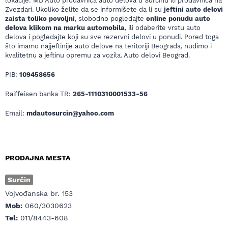
lokacije: MD Auto prodavnica auto delova u Surčinu ili prodavnica na
Zvezdari. Ukoliko želite da se informišete da li su
jeftini auto delovi
zaista toliko povoljni
, slobodno pogledajte
online ponudu auto
delova klikom na marku automobila
, ili odaberite vrstu auto
delova i pogledajte koji su sve rezervni delovi u ponudi. Pored toga
što imamo najjeftinije auto delove na teritoriji Beograda, nudimo i
kvalitetnu a jeftinu opremu za vozila. Auto delovi Beograd.
PIB:
109458656
Raiffeisen banka TR:
265-1110310001533-56
Email:
mdautosurcin@yahoo.com
PRODAJNA MESTA
Surčin
Vojvođanska br. 153
Mob:
060/3030623
Tel:
011/8443-608