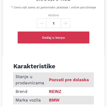
* Cena važi samo za gotovinsko plaćanje i online poručivanje
Količina
Dodaj u korpu
Karakteristike
Informacije o Dihtung glave BMW E30 E34 2.0/2.3
Stanje u
Pozvati pre dolaska
prodavnicama
Brend
REINZ
Marka vozila
BMW