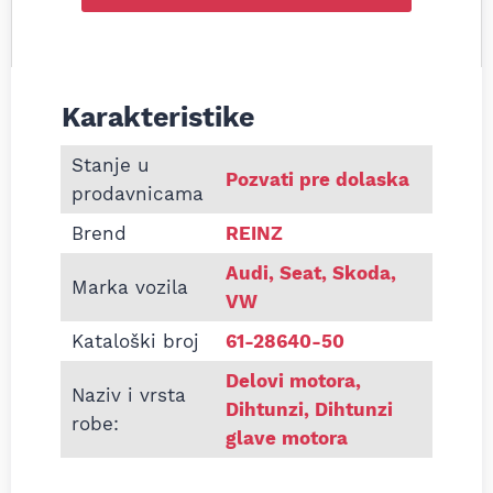
Karakteristike
Informacije o Dihtung glave Audi 80 Golf 1.6 D 80
Stanje u
Pozvati pre dolaska
prodavnicama
Brend
REINZ
Audi, Seat, Skoda,
Marka vozila
VW
Kataloški broj
61-28640-50
Delovi motora
,
Naziv i vrsta
Dihtunzi
,
Dihtunzi
robe:
glave motora