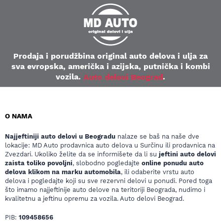
Prodaja i porudžbina original auto delova i ulja za
sva evropska, američka i azijska, putnička i kombi
vozila.
Auto delovi Beograd
.
O NAMA
Najjeftiniji auto delovi u Beogradu
nalaze se baš na naše dve
lokacije: MD Auto prodavnica auto delova u Surčinu ili prodavnica na
Zvezdari. Ukoliko želite da se informišete da li su
jeftini auto delovi
zaista toliko povoljni
, slobodno pogledajte
online ponudu auto
delova klikom na marku automobila
, ili odaberite vrstu auto
delova i pogledajte koji su sve rezervni delovi u ponudi. Pored toga
što imamo najjeftinije auto delove na teritoriji Beograda, nudimo i
kvalitetnu a jeftinu opremu za vozila. Auto delovi Beograd.
PIB:
109458656