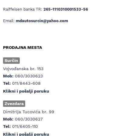
Raiffeisen banka TR:
265-1110310001533-56
Email:
mdautosurcin@yahoo.com
PRODAJNA MESTA
Surčin
Vojvođanska br. 153
Mob:
060/3030623
Tel:
011/8443-608
Klikni i pošalji poruku
Zvezdara
Dimitrija Tucovića br. 99
Mob:
060/3030627
Tel:
011/6405-110
Klikni i pošalji poruku