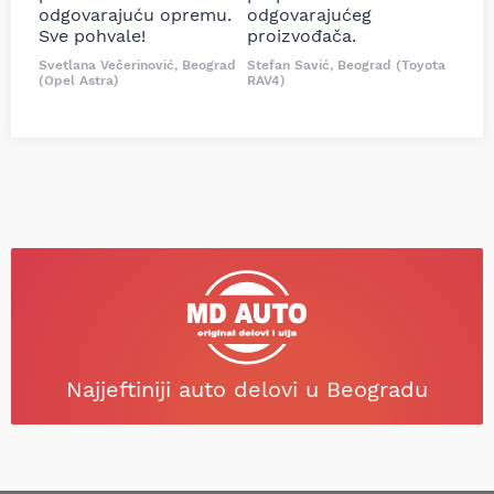
odgovarajuću opremu.
odgovarajućeg
Sve pohvale!
proizvođača.
Svetlana Večerinović, Beograd
Stefan Savić, Beograd (Toyota
(Opel Astra)
RAV4)
Najjeftiniji auto delovi u Beogradu