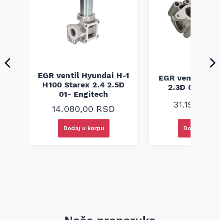
EGR ventil Hyundai H-1
reg
EGR ventil Fiat
H100 Starex 2.4 2.5D
h
2.3D 06- Eng
01- Engitech
31.190,00
14.080,00
RSD
Dodaj u korpu
Dodaj u kor