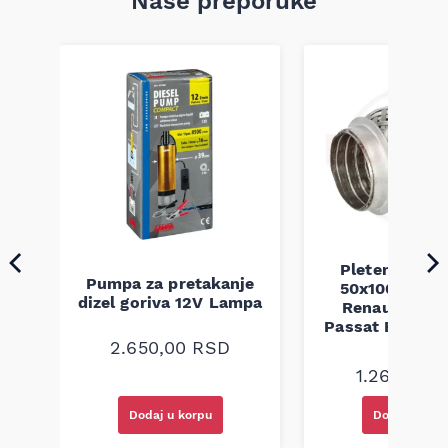
Naše preporuke
Pletenica au
Pumpa za pretakanje
50x100 Audi 
a
dizel goriva 12V Lampa
Renault Mega
Passat B5 B5.5 
94-08
2.650,00
RSD
1.260,00
R
Dodaj u korpu
Dodaj u kor