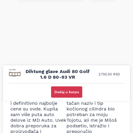
Dihtung glave Audi 80 Golf
2.750,00
RSD
1.6 D 80-93 VR
Uporedila sam sve
Odlična usluga i
moguće online
ljubazni prodavci.
Dodaj u korpu
prodavnice auto delova
Nisam bio siguran koji je
i definitivno najbolje
tačan naziv i tip
cene su ovde. Kupila
kočionog cilindra bio
sam više puta auto
potreban za moju
delove iz MD Auto. Uvek
Tojotu, ali me je Miloš
dobra preporuka za
podsetio, istražio i
proizvođača i
preporučio