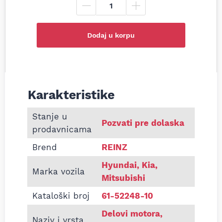
Dodaj u korpu
Karakteristike
Informacije o Dihtung glave (1,45mm) Hyundai H-1,
Stanje u
Pozvati pre dolaska
prodavnicama
Brend
REINZ
Hyundai, Kia,
Marka vozila
Mitsubishi
Kataloški broj
61-52248-10
Delovi motora
,
Naziv i vrsta