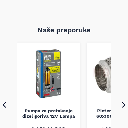
Naše preporuke
Pumpa za pretakanje
Pletenica au
a
dizel goriva 12V Lampa
60x100 unive