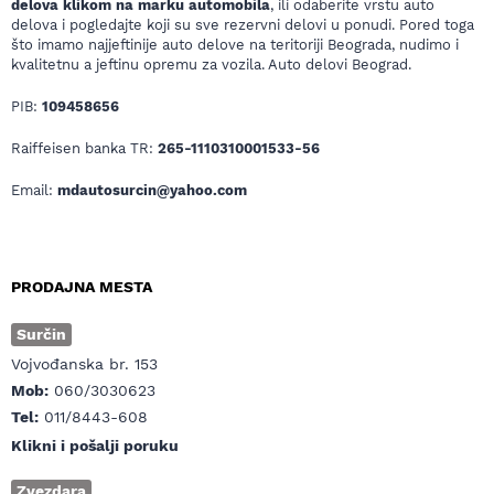
delova klikom na marku automobila
, ili odaberite vrstu auto
delova i pogledajte koji su sve rezervni delovi u ponudi. Pored toga
što imamo najjeftinije auto delove na teritoriji Beograda, nudimo i
kvalitetnu a jeftinu opremu za vozila. Auto delovi Beograd.
PIB:
109458656
Raiffeisen banka TR:
265-1110310001533-56
Email:
mdautosurcin@yahoo.com
PRODAJNA MESTA
Surčin
Vojvođanska br. 153
Mob:
060/3030623
Tel:
011/8443-608
Klikni i pošalji poruku
Zvezdara