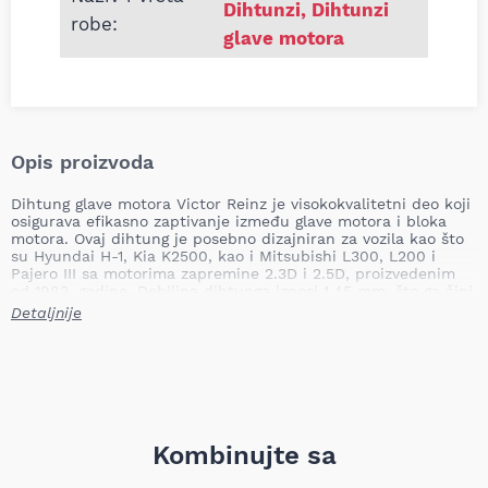
Dihtunzi
,
Dihtunzi
robe:
glave motora
Opis proizvoda
Dihtung glave motora Victor Reinz je visokokvalitetni deo koji
osigurava efikasno zaptivanje između glave motora i bloka
motora. Ovaj dihtung je posebno dizajniran za vozila kao što
su Hyundai H-1, Kia K2500, kao i Mitsubishi L300, L200 i
Pajero III sa motorima zapremine 2.3D i 2.5D, proizvedenim
od 1983. godine. Debljina dihtunga iznosi 1,45 mm, što ga čini
idealnim rešenjem za očuvanje optimalnih performansi
Detaljnije
motora.
Broj zareza: 2.0 kom
Debljina: 1.45 mm
Prečnik: 92.5 mm
Dužina: 450.0 mm
Težina: 0,27 kg
Kombinujte sa
Ovaj dihtung glave motora pruža pouzdano zaptivanje i
smanjuje rizik od curenja, čime se obezbeđuje dugotrajnost i