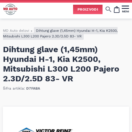
Uspešno ste dodali ovaj proizvod u vašu korpu.
PROIZVODI
MENI
Cene svih vrsta ulja i aditiva trenutno su podložne čestim promenama
usled nestabilne situacije na tržištu i dešavanja na Bliskom istoku.
Zbog učestalih promena nabavnih cena, nije uvek moguće ažurirati cene na sajtu u realnom vremenu.
Molimo vas da pre poručivanja pozovete i proverite trenutno stanje i tačnu cenu.
MD Auto delovi
»
Dihtung glave (1,45mm) Hyundai H-1, Kia K2500,
Mitsubishi L300 L200 Pajero 2.3D/2.5D 83- VR
Dihtung glave (1,45mm)
Hyundai H-1, Kia K2500,
Mitsubishi L300 L200 Pajero
2.3D/2.5D 83- VR
Šifra artikla:
D7FABA