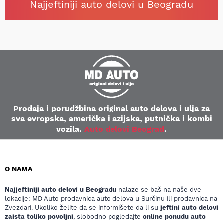
Najjeftiniji auto delovi u Beogradu
Prodaja i porudžbina original auto delova i ulja za
sva evropska, američka i azijska, putnička i kombi
vozila.
Auto delovi Beograd
.
O NAMA
Najjeftiniji auto delovi u Beogradu
nalaze se baš na naše dve
lokacije: MD Auto prodavnica auto delova u Surčinu ili prodavnica na
Zvezdari. Ukoliko želite da se informišete da li su
jeftini auto delovi
zaista toliko povoljni
, slobodno pogledajte
online ponudu auto