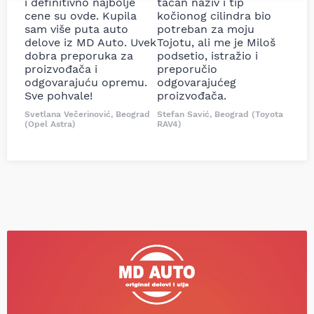
i definitivno najbolje
tačan naziv i tip
cene su ovde. Kupila
kočionog cilindra bio
sam više puta auto
potreban za moju
delove iz MD Auto. Uvek
Tojotu, ali me je Miloš
dobra preporuka za
podsetio, istražio i
proizvođača i
preporučio
odgovarajuću opremu.
odgovarajućeg
Sve pohvale!
proizvođača.
Svetlana Večerinović, Beograd
Stefan Savić, Beograd (Toyota
(Opel Astra)
RAV4)