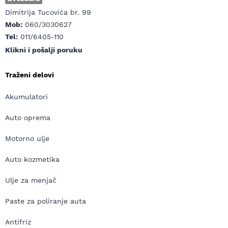
Dimitrija Tucovića br. 99
Mob:
060/3030627
Tel:
011/6405-110
Klikni i pošalji poruku
Traženi delovi
Akumulatori
Auto oprema
Motorno ulje
Auto kozmetika
Ulje za menjač
Paste za poliranje auta
Antifriz