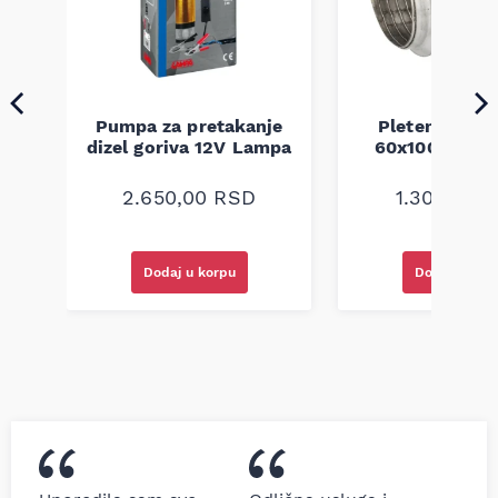
Pumpa za pretakanje
Pletenica au
a
dizel goriva 12V Lampa
60x100 unive
2.650,00
RSD
1.300,00
R
Dodaj u korpu
Dodaj u kor