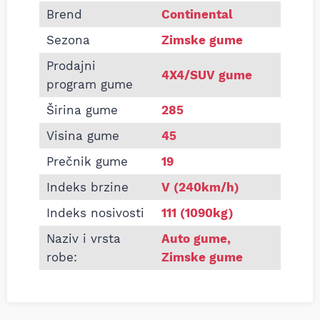
Informacije o CONTINENTAL 285/45 R19 CROSS C
Brend
Continental
Sezona
Zimske gume
Prodajni
4X4/SUV gume
program gume
Širina gume
285
Visina gume
45
Prečnik gume
19
Indeks brzine
V (240km/h)
Indeks nosivosti
111 (1090kg)
Naziv i vrsta
Auto gume
,
robe:
Zimske gume