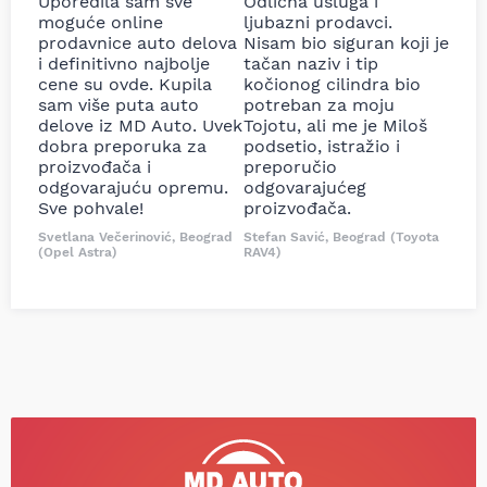
Uporedila sam sve
Odlična usluga i
moguće online
ljubazni prodavci.
prodavnice auto delova
Nisam bio siguran koji je
i definitivno najbolje
tačan naziv i tip
cene su ovde. Kupila
kočionog cilindra bio
sam više puta auto
potreban za moju
delove iz MD Auto. Uvek
Tojotu, ali me je Miloš
dobra preporuka za
podsetio, istražio i
proizvođača i
preporučio
odgovarajuću opremu.
odgovarajućeg
Sve pohvale!
proizvođača.
Svetlana Večerinović, Beograd
Stefan Savić, Beograd (Toyota
(Opel Astra)
RAV4)