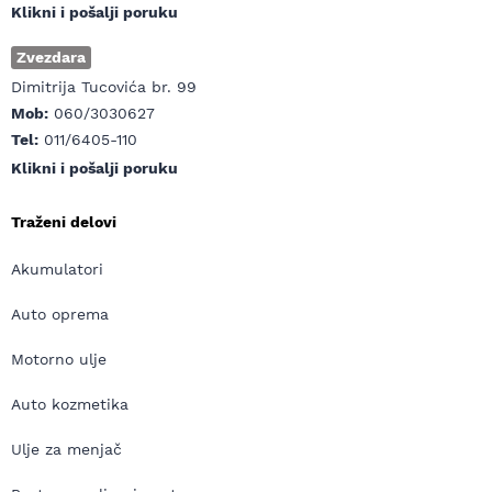
Klikni i pošalji poruku
Zvezdara
Dimitrija Tucovića br. 99
Mob:
060/3030627
Tel:
011/6405-110
Klikni i pošalji poruku
Traženi delovi
Akumulatori
Auto oprema
Motorno ulje
Auto kozmetika
Ulje za menjač