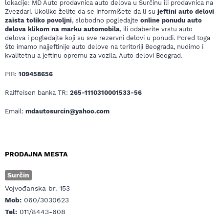
lokacije: MD Auto prodavnica auto delova u Surčinu ili prodavnica na
Zvezdari. Ukoliko želite da se informišete da li su
jeftini auto delovi
zaista toliko povoljni
, slobodno pogledajte
online ponudu auto
delova klikom na marku automobila
, ili odaberite vrstu auto
delova i pogledajte koji su sve rezervni delovi u ponudi. Pored toga
što imamo najjeftinije auto delove na teritoriji Beograda, nudimo i
kvalitetnu a jeftinu opremu za vozila. Auto delovi Beograd.
PIB:
109458656
Raiffeisen banka TR:
265-1110310001533-56
Email:
mdautosurcin@yahoo.com
PRODAJNA MESTA
Surčin
Vojvođanska br. 153
Mob:
060/3030623
Tel:
011/8443-608