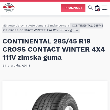
PROIZVODI
MENI
Cene svih vrsta ulja i aditiva trenutno su podložne čestim promenama
usled nestabilne situacije na tržištu i dešavanja na Bliskom istoku.
Zbog učestalih promena nabavnih cena, nije uvek moguće ažurirati cene na sajtu u realnom vremenu.
Molimo vas da pre poručivanja pozovete i proverite trenutno stanje i tačnu cenu.
MD Auto delovi
»
Auto gume
»
Zimske gume
»
CONTINENTAL 285/45
R19 CROSS CONTACT WINTER 4X4 111V zimska guma
CONTINENTAL 285/45 R19
CROSS CONTACT WINTER 4X4
111V zimska guma
Šifra artikla:
A0115