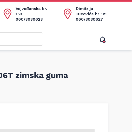
Vojvođanska br.
Dimitrija
153
Tucovića br. 99
060/3030623
060/3030627
06T zimska guma