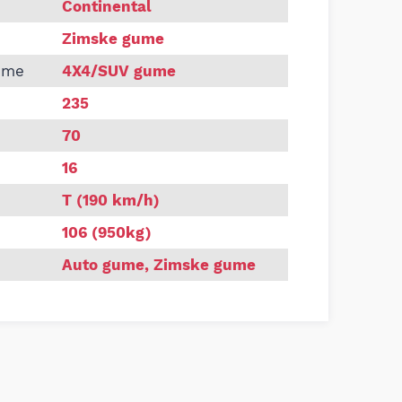
NENTAL 235/70 R16 CROSS CONTACT WINTER 4X4 106T zi
Continental
Zimske gume
ume
4X4/SUV gume
235
70
16
T (190 km/h)
106 (950kg)
Auto gume
,
Zimske gume