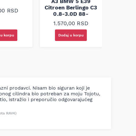
A3 BMW 5 E39
Citroen Berlingo C3
,00
RSD
1.30
0.8-3.0D 88-
1.570,00
RSD
 u korpu
Dodaj u korpu
Doda
azni prodavci. Nisam bio siguran koji je
ionog cilindra bio potreban za moju Tojotu,
tio, istražio i preporučio odgovarajućeg
ota RAV4)