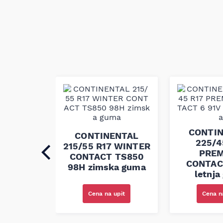
ENTAL
CONTI
CONTINENTAL
 R17
225/4
215/55 R17 WINTER
ONTACT
PRE
CONTACT TS850
n flat
CONTAC
98H zimska guma
ka guma
letnja
upit
Cena na upit
Cena n