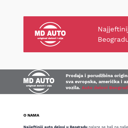
Najjeftini
Beograd
Prodaja i porudžbina origina
sva evropska, američka i az
vozila.
Auto delovi Beograd
O NAMA
Najjeftiniji auto delovi u Beogradu
nalaze se baš na naš