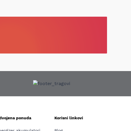
zdvojena ponuda
Korisni linkovi
nergizer akumulatori
Blog