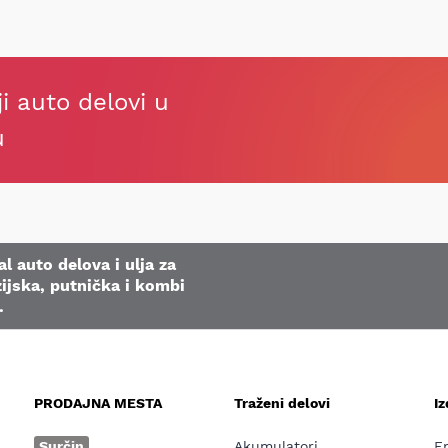
ji auto delovi u
u
l auto delova i ulja za
ijska, putnička i kombi
.
PRODAJNA MESTA
Traženi delovi
I
e
Surčin
Akumulatori
E