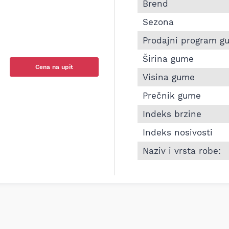
Informacije o CONTI
Brend
Sezona
Prodajni program g
Širina gume
Cena na upit
Visina gume
Prečnik gume
Indeks brzine
Indeks nosivosti
Naziv i vrsta robe: