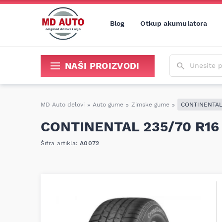
Blog
Otkup akumulatora
Unesite poja
NAŠI PROIZVODI
Sredstva za održavanje i popravku
MD Auto delovi
»
Auto gume
»
Zimske gume
»
CONTINENTAL 
CONTINENTAL 235/70 R16
Šifra artikla:
A0072