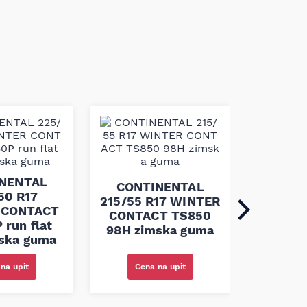
CONT
225
NENTAL
PR
CONTINENTAL
50 R17
CONTA
215/55 R17 WINTER
 CONTACT
let
CONTACT TS850
 run flat
98H zimska guma
ska guma
na upit
Cena na upit
Cen