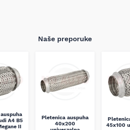
Naše preporuke
 auspuha
Pletenica auspuha
Pleteni
udi A4 B5
40x200
45x100 u
egane II
univerzalna