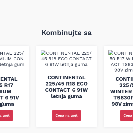
Kombinujte sa
CONTINENTAL
NENTAL
CONTI
225/45 R18 ECO
5 R17
225/
CONTACT 6 91W
MIUM
WINTER
letnja guma
T 6 91V
TS830P
 guma
98V zim
Cena na upit
a upit
Cena 