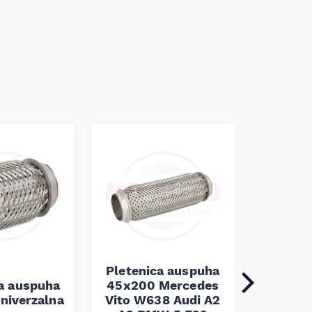
Pletenica auspuha
ca auspuha
45x200 Mercedes
Pleten
niverzalna
Vito W638 Audi A2
60x100 