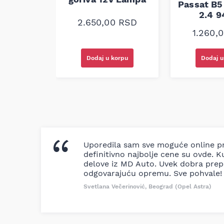
Passat B5 
2.4 
0
RSD
2.650,00
RSD
1.260,
korpu
Dodaj u korpu
Dodaj u
Uporedila sam sve moguće online pr
definitivno najbolje cene su ovde. K
delove iz MD Auto. Uvek dobra prep
odgovarajuću opremu. Sve pohvale!
Svetlana Večerinović, Beograd (Opel Astra)