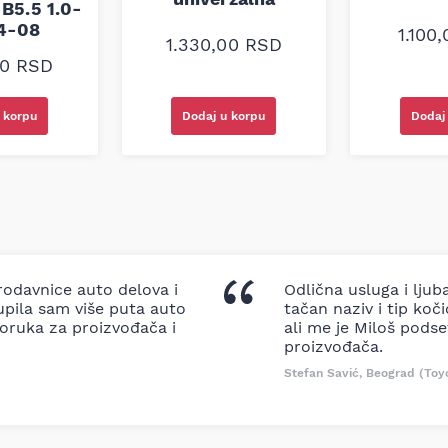
B5.5 1.0-
94-08
1.100
1.330,00
RSD
00
RSD
 korpu
Dodaj u korpu
Dodaj
odavnice auto delova i
Odlična usluga i ljub
upila sam više puta auto
tačan naziv i tip koč
oruka za proizvođača i
ali me je Miloš podse
proizvođača.
Stefan Savić, Beograd (Toy