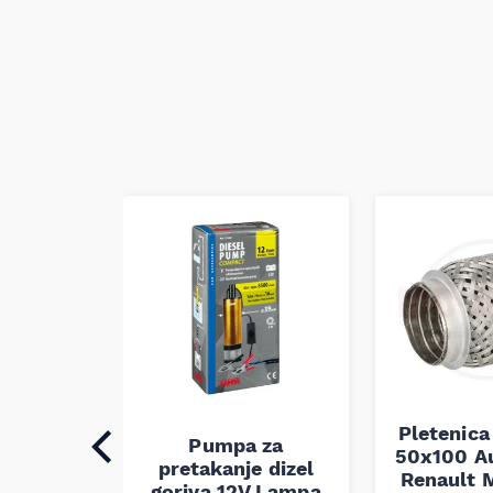
Pletenica
auspuha
Pumpa za
50x100 A
30
pretakanje dizel
Renault M
alna
goriva 12V Lampa