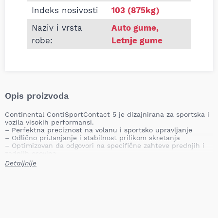
Indeks nosivosti
103 (875kg)
Naziv i vrsta
Auto gume
,
robe:
Letnje gume
Opis proizvoda
Continental ContiSportContact 5 je dizajnirana za sportska i
vozila visokih performansi.
– Perfektna preciznost na volanu i sportsko upravljanje
– Odlično priJanjanje i stabilnost prilikom skretanja
– Optimizovan da odgovori na specifične zahteve prednjih i
zadnjih osovina
– Kratka zaustavna rastojanja na mokrim i suvim putevima
Detaljnije