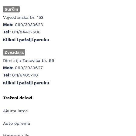
Surčin
Vojvođanska br. 153
Mob:
060/3030623
Tel:
011/8443-608
Klikni i pošalji poruku
Zvezdara
Dimitrija Tucovića br. 99
Mob:
060/3030627
Tel:
011/6405-110
Klikni i pošalji poruku
Traženi delovi
Akumulatori
Auto oprema
Motorno ulje