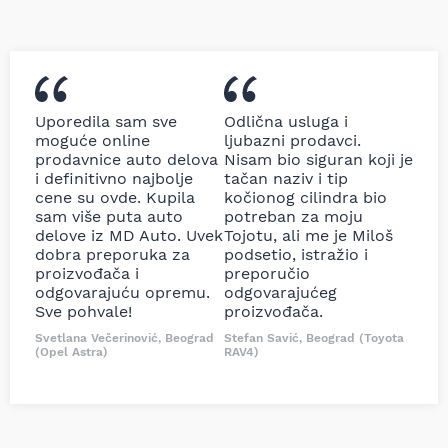
Uporedila sam sve
Odlična usluga i
moguće online
ljubazni prodavci.
prodavnice auto delova
Nisam bio siguran koji je
i definitivno najbolje
tačan naziv i tip
cene su ovde. Kupila
kočionog cilindra bio
sam više puta auto
potreban za moju
delove iz MD Auto. Uvek
Tojotu, ali me je Miloš
dobra preporuka za
podsetio, istražio i
proizvođača i
preporučio
odgovarajuću opremu.
odgovarajućeg
Sve pohvale!
proizvođača.
Svetlana Večerinović, Beograd
Stefan Savić, Beograd (Toyota
(Opel Astra)
RAV4)