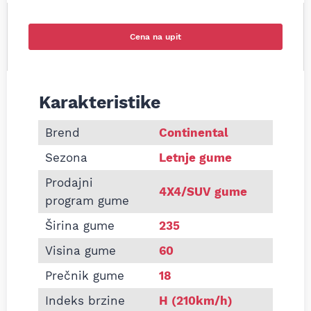
Cena na upit
Karakteristike
Informacije o CONTINENTAL 235/60 R18 SPORT C
Brend
Continental
Sezona
Letnje gume
Prodajni
4X4/SUV gume
program gume
Širina gume
235
Visina gume
60
Prečnik gume
18
Indeks brzine
H (210km/h)