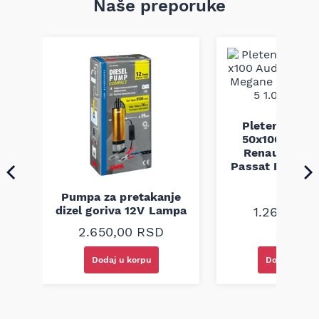
Naše preporuke
Pletenica au
a
50x100 Audi 
Renault Mega
Passat B5 B5.5 
94-08
Pumpa za pretakanje
dizel goriva 12V Lampa
1.260,00
R
2.650,00
RSD
Dodaj u korpu
Dodaj u kor