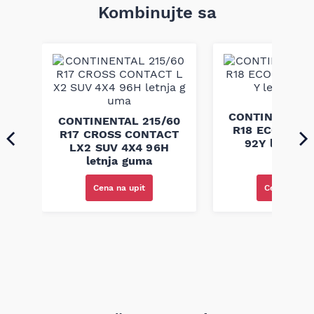
Kombinujte sa
45
CONTINENTAL 
CONTINENTAL 215/60
R18 ECO CONT
R17 CROSS CONTACT
ja
92Y letnja 
LX2 SUV 4X4 96H
letnja guma
Cena na upi
Cena na upit