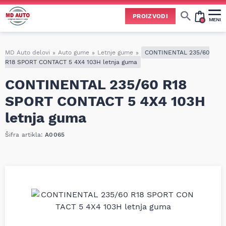
PROIZVODI
MENI
Cene svih vrsta ulja i aditiva trenutno su podložne čestim promenama
usled nestabilne situacije na tržištu i dešavanja na Bliskom istoku.
Zbog učestalih promena nabavnih cena, nije uvek moguće ažurirati cene na sajtu u realnom vremenu.
Molimo vas da pre poručivanja pozovete i proverite trenutno stanje i tačnu cenu.
MD Auto delovi
»
Auto gume
»
Letnje gume
»
CONTINENTAL 235/60
R18 SPORT CONTACT 5 4X4 103H letnja guma
CONTINENTAL 235/60 R18
SPORT CONTACT 5 4X4 103H
letnja guma
Šifra artikla:
A0065