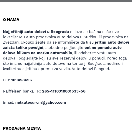
O NAMA
Najjeftiniji auto delovi u Beogradu
nalaze se baš na naše dve
lokacije: MD Auto prodavnica auto delova u Surčinu ili prodavnica na
Zvezdari. Ukoliko želite da se informišete da li su
jeftini auto delovi
zaista toliko povoljni
, slobodno pogledajte
online ponudu auto
delova klikom na marku automobila
, ili odaberite vrstu auto
delova i pogledajte koji su sve rezervni delovi u ponudi. Pored toga
što imamo najjeftinije auto delove na teritoriji Beograda, nudimo i
kvalitetnu a jeftinu opremu za vozila. Auto delovi Beograd.
PIB:
109458656
Raiffeisen banka TR:
265-1110310001533-56
Email:
mdautosurcin@yahoo.com
PRODAJNA MESTA