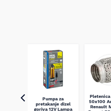
Pletenica
auspuha
Pumpa za
50x100 A
30
pretakanje dizel
Renault M
alna
goriva 12V Lampa