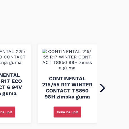
CONT
215/55 
NENTAL
CONTA
CONTINENTAL
 R17 ECO
4X4 9
215/55 R17 WINTER
T 6 94V
CONTACT TS850
ja guma
98H zimska guma
na upit
Cena na upit
Cen