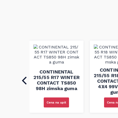
ENTAL
CONTI
CONTINENTAL
17 ECO
215/55 R
215/55 R17 WINTER
 6 94V
CONTAC
CONTACT TS850
guma
4X4 99V
98H zimska guma
gu
upit
Cena na upit
Cena n