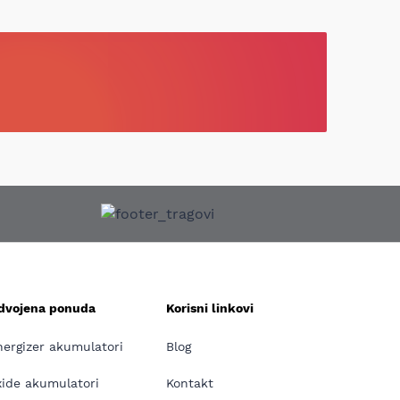
zdvojena ponuda
Korisni linkovi
nergizer akumulatori
Blog
xide akumulatori
Kontakt