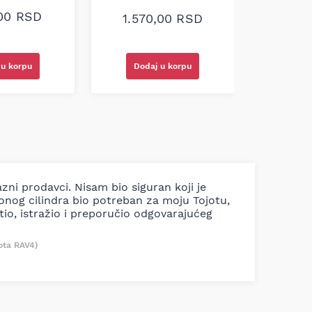
,00
RSD
1.570,00
RSD
Dodaj u korpu
Doda
 u korpu
azni prodavci. Nisam bio siguran koji je
ionog cilindra bio potreban za moju Tojotu,
tio, istražio i preporučio odgovarajućeg
ota RAV4)