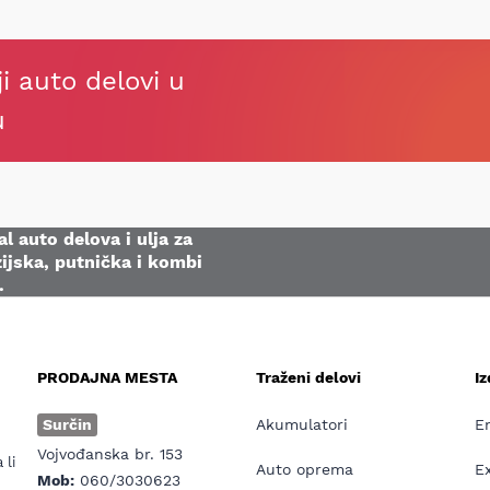
ji auto delovi u
u
l auto delova i ulja za
ijska, putnička i kombi
.
PRODAJNA MESTA
Traženi delovi
I
e
Surčin
Akumulatori
E
Vojvođanska br. 153
 li
Auto oprema
E
Mob:
060/3030623