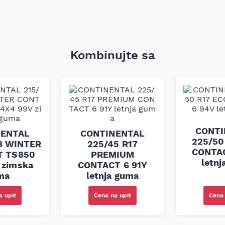
Kombinujte sa
CONTI
NENTAL
CONTINENTAL
225/50
18 WINTER
225/45 R17
CONTAC
T TS850
PREMIUM
letn
 zimska
CONTACT 6 91Y
ma
letnja guma
Cena 
a upit
Cena na upit