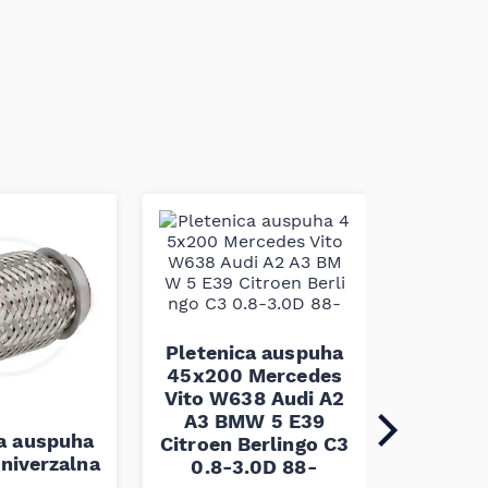
Pleten
60x100 
Pletenica auspuha
45x200 Mercedes
Vito W638 Audi A2
A3 BMW 5 E39
1.30
ca auspuha
Citroen Berlingo C3
niverzalna
0.8-3.0D 88-