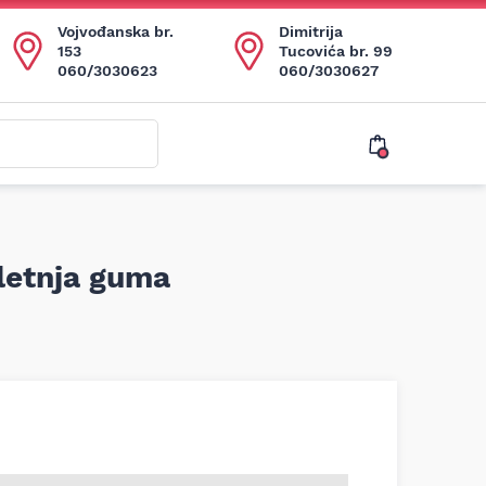
Vojvođanska br.
Dimitrija
153
Tucovića br. 99
060/3030623
060/3030627
etnja guma