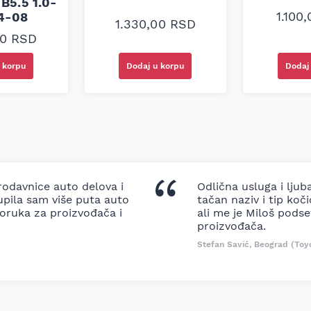
B5.5 1.0-
1.100
94-08
1.330,00
RSD
00
RSD
 korpu
Dodaj u korpu
Dodaj
odavnice auto delova i
Odlična usluga i ljub
upila sam više puta auto
tačan naziv i tip koč
oruka za proizvođača i
ali me je Miloš podse
proizvođača.
Stefan Savić, Beograd (Toy