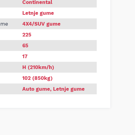
ENTAL 225/65 R17 CROSS CONTACT SUV 4X4 102H letnja 
Continental
Letnje gume
ume
4X4/SUV gume
225
65
17
H (210km/h)
102 (850kg)
Auto gume
,
Letnje gume