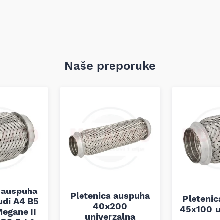
Naše preporuke
 auspuha
Pletenica auspuha
Pleteni
udi A4 B5
40x200
45x100 u
egane II
univerzalna