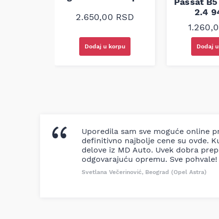
Passat B5 
2.4 
0
RSD
2.650,00
RSD
1.260,
korpu
Dodaj u korpu
Dodaj u
Uporedila sam sve moguće online pr
definitivno najbolje cene su ovde. K
delove iz MD Auto. Uvek dobra prep
odgovarajuću opremu. Sve pohvale!
Svetlana Večerinović, Beograd (Opel Astra)