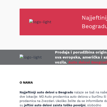
Najjeftini
Beograd
Prodaja i porudžbina origina
sva evropska, američka i az
vozila.
Auto delovi Beograd
O NAMA
Najjeftiniji auto delovi u Beogradu
nalaze se baš na naš
dve lokacije: MD Auto prodavnica auto delova u Surčinu ili
prodavnica na Zvezdari. Ukoliko želite da se informišete da
su
jeftini auto delovi zaista toliko povoljni
, slobodno