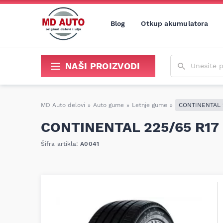
Blog
Otkup akumulatora
Unesite poja
NAŠI PROIZVODI
Sredstva za održavanje i popravku
MD Auto delovi
»
Auto gume
»
Letnje gume
»
CONTINENTAL 2
CONTINENTAL 225/65 R17
Šifra artikla:
A0041