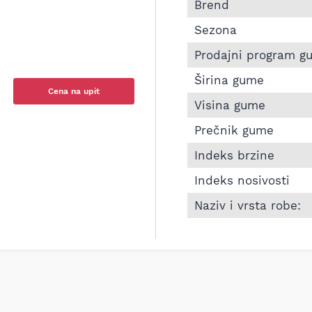
Informacije o CONTIN
Brend
Sezona
Prodajni program g
Širina gume
Cena na upit
Visina gume
Prečnik gume
Indeks brzine
Indeks nosivosti
Naziv i vrsta robe: